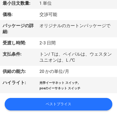
最小注文数量:
1 単位
わ
価格:
交渉可能
た
パッケージの詳
オリジナルのカートンパッケージで
し
細:
た
受渡し時間:
2-3 日間
ち
支払条件:
トン/ Tは、ペイパルは、ウェスタン
に
ユニオンは、L /℃
つ
供給の能力:
20 かの単位/月
い
,
ハイライト:
光学イーサネット スイッチ
poeのイーサネット スイッチ
て
ベストプライス
工