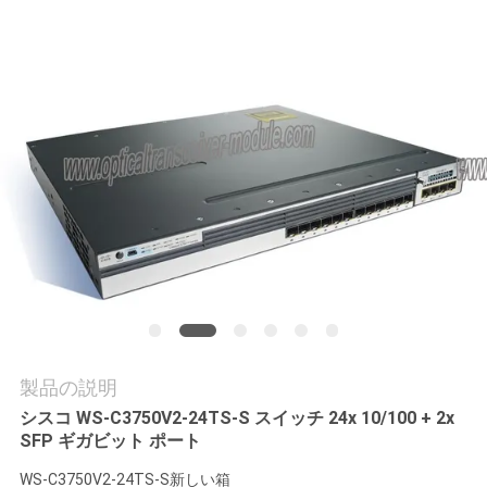
場
ツ
ア
ー
品
質
管
理
製品の説明
連
シスコ WS-C3750V2-24TS-S スイッチ 24x 10/100 + 2x
SFP ギガビット ポート
絡
WS-C3750V2-24TS-S
新しい箱