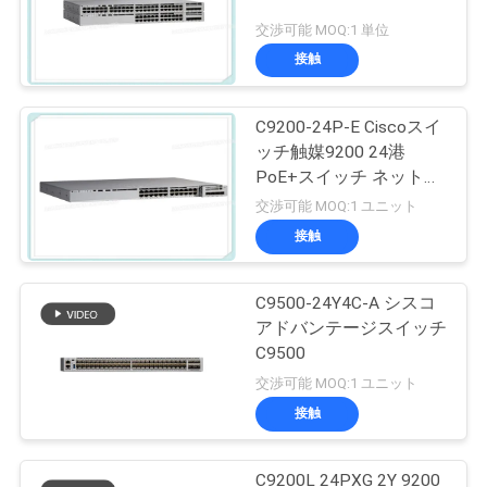
交渉可能 MOQ:1 単位
接触
C9200-24P-E Ciscoスイ
ッチ触媒9200 24港
PoE+スイッチ ネットワ
ークの要素
交渉可能 MOQ:1 ユニット
接触
C9500-24Y4C-A シスコ
アドバンテージスイッチ
C9500
交渉可能 MOQ:1 ユニット
接触
C9200L 24PXG 2Y 9200