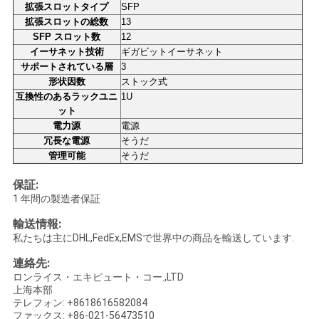
拡張スロットタイプ
SFP
拡張スロットの総数
13
SFP スロット数
12
SITEMAP
イーサネット技術
ギガビットイーサネット
サポートされている層
3
形状因数
ストック式
プ
互換性のあるラックユニ
1U
ット
ラ
電力源
電源
冗長な電源
そうだ
イ
管理可能
そうだ
バ
保証:
1 年間の製造者保証
シ
輸送情報:
ー
私たちは主にDHL,FedEx,EMSで世界中の商品を輸送しています.
ポ
連絡先:
ロンライス・エキピュート・コー.,LTD
リ
上海本部
テレフォン: +8618616582084
ファックス: +86-021-56473510