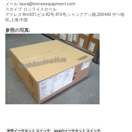
シ
メール: laura@lonriseequipment.com
スカイプ: ロンライスセール
ー
アドレス:Rm501,ビル42号,415号,シャンクアン路,200443 ザベ地
区,上海,中国
参照の写真:
光学イーサネット スイッチ
poeのイーサネット スイッチ