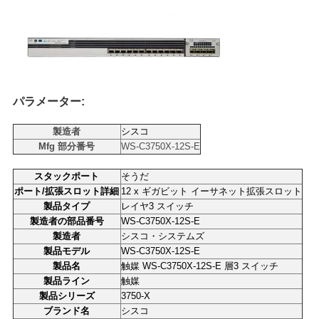
く
だ
さ
い
パラメーター:
製造者
シスコ
ニ
Mfg 部分番号
WS-C3750X-12S-E
ュ
スタックポート
そうだ
ポート/拡張スロット詳細
12 x ギガビット イーサネット拡張スロット
ー
製品タイプ
レイヤ3 スイッチ
製造者の部品番号
WS-C3750X-12S-E
ス
製造者
シスコ・システムズ
製品モデル
WS-C3750X-12S-E
製品名
触媒 WS-C3750X-12S-E 層3 スイッチ
事
製品ライン
触媒
製品シリーズ
3750-X
件
ブランド名
シスコ