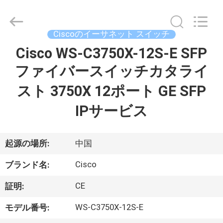
プ
ラ
イ
ヤ
Ciscoのイーサネット スイッチ
ー.
Copyright
©
Cisco WS-C3750X-12S-E SFP
家
2016
-
ファイバースイッチカタライ
2026
へ
LonRise
Equipment
スト 3750X 12ポート GE SFP
Co.
Ltd..
All
製
Rights
IPサービス
Reserved.
品
起源の場所:
中国
ビ
Cisco
ブランド名:
デ
CE
証明:
オ
WS-C3750X-12S-E
モデル番号: