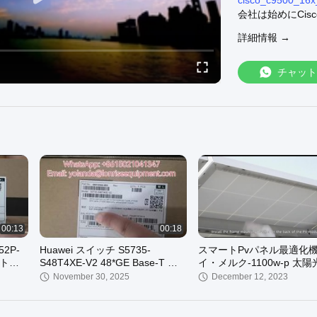
cisco_c9500_16x
会社は始めにCis
上創設され、後で華
詳細情報 →
ワーク機器の転売
それは最終的にビ
評判を所有した全
チャット
C1000-48T-4X-L
C1000-24T-4G-L
C1000-48P-4G-L
C1000-48P-4X-L
C1000-48T-4G-L
C9200L-24T-4G-
C9200L-48P-4X-
C9200L-24T-4X-
C9200L-48P-4G-
C9200L-24P-4X-
C9200L-24T-4G-
00:13
00:18
C9200L-48T-4G-
52P-
Huawei スイッチ S5735-
スマートPvパネル最適化機
C9200L-24P-4G-
ット
S48T4XE-V2 48*GE Base-T ポ
イ・メルク-1100w-p 太
C9200L-48T-4X-
 SFP
ート 4*10GE SFP+ ポート
最適化機 1100w 高効率
November 30, 2025
December 12, 2023
C9200L-24P-4X-
2*12GE スタック ポート
C9200L-24T-4G-
C9200L-48P-4G-