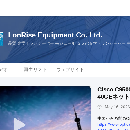
LonRise Equipment Co. Ltd.
品質 光学トランシーバー モジュール, Sfp の光学トランシーバー
デオ
再生リスト
ウェブサイト
Cisco C95
40GEネッ
May 16, 2023
中国からの質のCi
https://www.optic