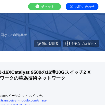
チャット
お問い合わせ
 中国からの製造業者
質の製造者
主要なプロダクト
00-16XCatalyst 9500の16港10Gスイッチ2 X
トワークの華為技術ネットワーク
scoのイーサネット スイッチ。
altransceiver-module.com/china-