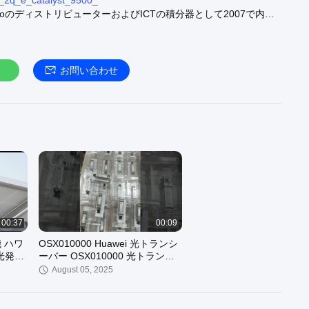
_2q_e_catalyst_9500_
coのディストリビューターおよびICTの積分器として2007で内政
為技術のデータ通信 プロダクトおよび杜松のFortinetのネット
者であるためにビジネスを拡張した。5年の不動の開発の後で、
ジネスに外国に斑点を付けた。こうしてLonriseは分野内のよい
体的なICTハードウェア製造者として道で歩んだ。
お問い合わせ
CE
CA
CA
E
E
E
00:37
00:09
E
 ハワ
OSX010000 Huawei 光トランシ
E
陽光発電
ーバー OSX010000 光トランシ
E
ーバー SFP+ 10G シングルモー
August 05, 2025
CA
ドモジュール(1310n
CA
CE