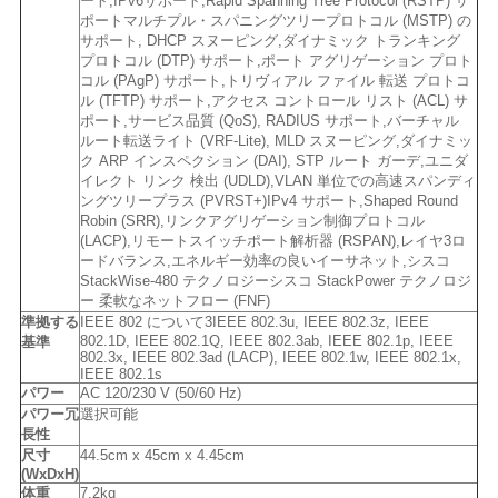
リ
ート,IPv6サポート,Rapid Spanning Tree Protocol (RSTP) サ
ポートマルチプル・スパニングツリープロトコル (MSTP) の
サポート, DHCP スヌーピング,ダイナミック トランキング
シ
プロトコル (DTP) サポート,ポート アグリゲーション プロト
コル (PAgP) サポート,トリヴィアル ファイル 転送 プロトコ
ー
ル (TFTP) サポート,アクセス コントロール リスト (ACL) サ
ポート,サービス品質 (QoS), RADIUS サポート,バーチャル
ルート転送ライト (VRF-Lite), MLD スヌーピング,ダイナミッ
ク ARP インスペクション (DAI), STP ルート ガーデ,ユニダ
イレクト リンク 検出 (UDLD),VLAN 単位での高速スパンディ
ングツリープラス (PVRST+)IPv4 サポート,Shaped Round
Robin (SRR),リンクアグリゲーション制御プロトコル
(LACP),リモートスイッチポート解析器 (RSPAN),レイヤ3ロ
ードバランス,エネルギー効率の良いイーサネット,シスコ
StackWise-480 テクノロジーシスコ StackPower テクノロジ
ー 柔軟なネットフロー (FNF)
準拠する
IEEE 802 について3IEEE 802.3u, IEEE 802.3z, IEEE
802.1D, IEEE 802.1Q, IEEE 802.3ab, IEEE 802.1p, IEEE
基準
802.3x, IEEE 802.3ad (LACP), IEEE 802.1w, IEEE 802.1x,
IEEE 802.1s
パワー
AC 120/230 V (50/60 Hz)
パワー冗
選択可能
長性
尺寸
44.5cm x 45cm x 4.45cm
(WxDxH)
体重
7.2kg