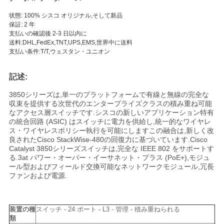
く
状態: 100% シスコ オリジナル,そして新品
保証: 2 年
だ
支払いの確認後 2-3 日以内に
送料:DHL,FedEx,TNT,UPS,EMS,世界中に送料
さ
支払い条件:T/T,ウェスタン・ユニオン
い
記述:
3850シリーズは,単一のプラットフォームで有線と無線の完全な
ニ
収束を提供する次世代のエンタープライズクラスの積み重ね可能
なアクセス層スイッチです.シスコの新しいアプリケーション特有
の統合回路 (ASIC) はスイッチに電力を供給し,統一的なワイヤレ
ュ
ス・ワイヤレスポリシー執行を可能にしますこの融合は,新しく改
良されたCisco StackWise-480の回復力に基づいています.Cisco
ー
Catalyst 3850シリーズスイッチは,完全な IEEE 802 をサポートす
る.3at パワー・オーバー・イーサネット・プラス (PoE+),モジュ
ス
ール型およびフィールド交換可能なネットワークモジュール,冗長
ファンおよび電源.
事
装置の種
スイッチ - 24 ポート - L3 - 管理 - 積み重ねられる
件
類