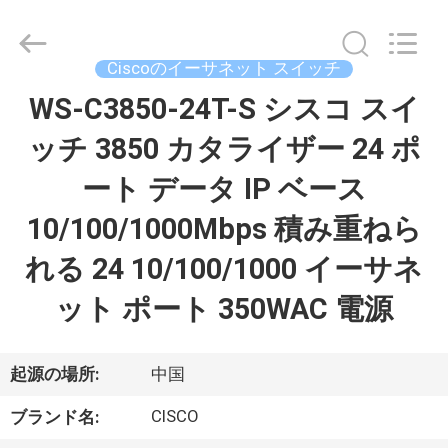
プ
ラ
イ
ヤ
Ciscoのイーサネット スイッチ
ー.
Copyright
©
WS-C3850-24T-S シスコ スイ
家
2016
-
2026
ッチ 3850 カタライザー 24 ポ
へ
LonRise
Equipment
Co.
ート データ IP ベース
Ltd..
All
製
Rights
10/100/1000Mbps 積み重ねら
Reserved.
品
れる 24 10/100/1000 イーサネ
ット ポート 350WAC 電源
ビ
デ
起源の場所:
中国
オ
CISCO
ブランド名: