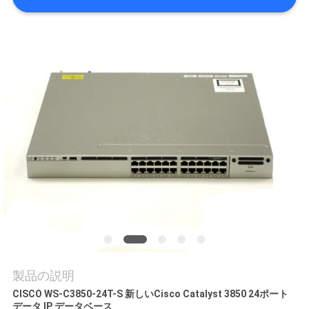
場
ツ
ア
ー
品
質
管
理
連
製品の説明
絡
CISCO WS-C3850-24T-S 新しいCisco Catalyst 3850 24ポート
データ IP データベース