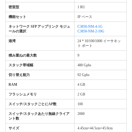
密室型
1 RU
機能セット
IP ベース
ネットワーク SFP アップリンク モジュ
C3850-NM-4-1G
ールの選択
C3850-NM-2-10G
港湾
24 * 10/100/1000 イーサネッ
ト ポート
積み重ねの最大数
9
スタック帯域幅
480 Gpbs
切り替え能力
92 Gpbs
RAM
4 GB
フラッシュメモリ
2 GB
スイッチ/スタックごとにAP数
100
スイッチ/スタックあたり無線クライア
2000
ント数
サイズ
4.45cm×44.5cm×45.0cm