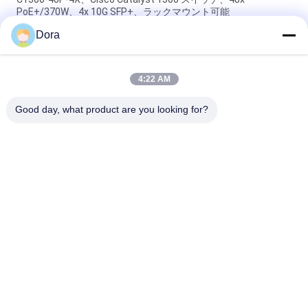
PoE+/370W、4x 10G SFP+、ラックマウント可能
Dora
NXA-FAN-65CFM-PI、Cisco Nexus スイッチ ファン、65CFM/ポ
ート側エアフロー/吸気
4:22 AM
C9K-PWR-650WAC-R、Cisco Catalyst 9000 電源、650 W AC/
背面から前面/冷却
Good day, what product are you looking for?
人気カテゴリ
すべて
光学トランシーバー 
Sfp の光学トランシ
モジュール
ーバー
シスコのSFPモジュ
PLCの産業制御
ール
華為技術 SFP モジュ
Ciscoのイーサネッ
ール
ト スイッチ
華為技術のネットワ
テレビ会議の終点