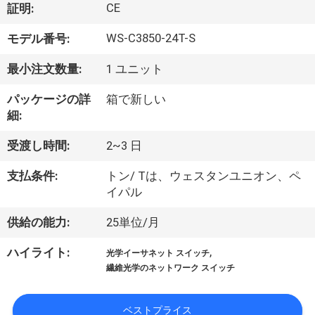
CE
証明:
わ
WS-C3850-24T-S
モデル番号:
た
最小注文数量:
1 ユニット
し
パッケージの詳
箱で新しい
た
細:
ち
受渡し時間:
2~3 日
に
支払条件:
トン/ Tは、ウェスタンユニオン、ペ
つ
イパル
い
供給の能力:
25単位/月
て
,
ハイライト:
光学イーサネット スイッチ
繊維光学のネットワーク スイッチ
工
ベストプライス