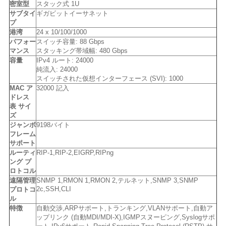
密室型
スタック式 1U
サブタイ
ギガビットイーサネット
プ
地
港湾
24 x 10/100/1000
パフォー
スイッチ容量: 88 Gbps
図
マンス
スタッキング帯域幅: 480 Gbps
容量
IPv4 ルート: 24000
純流入: 24000
スイッチされた仮想インターフェース (SVI): 1000
プ
MAC ア
32000 記入
ドレス
ラ
表 サイ
ズ
イ
ジャンボ
9198バイト
フレーム
サポート
バ
ルーティ
RIP-1,RIP-2,EIGRP,RIPng
ング プ
シ
ロトコル
遠隔管理
SNMP 1,RMON 1,RMON 2,テルネット,SNMP 3,SNMP
ー
2c,SSH,CLI
プロトコ
ル
ポ
特徴
自動交渉,ARPサポート,トランキング,VLANサポート,自動ア
ップリンク (自動MDI/MDI-X),IGMPスヌーピング,Syslogサポ