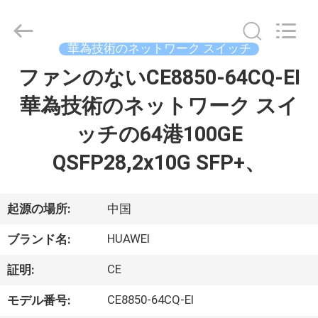
プ
ラ
イ
ヤ
華為技術のネットワーク スイッチ
ー.
Copyright
©
ファンのないCE8850-64CQ-EI
家
2016
-
2026
華為技術のネットワーク スイ
へ
LonRise
Equipment
Co.
ッチの64港100GE
Ltd..
All
製
Rights
QSFP28,2x10G SFP+、
Reserved.
品
起源の場所:
中国
ビ
HUAWEI
ブランド名:
デ
CE
証明:
オ
CE8850-64CQ-EI
モデル番号: