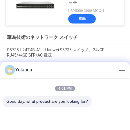
ッチ
USD5000-3000 MOQ:1
接触
華為技術のネットワーク スイッチ
S5735-L24T4S-A1、Huawei S5735 スイッチ、24xGE
RJ45/4xGE SFP/AC 電源
CE6863E-48S6CQ Huawei CloudEngine 6800 48*25G SFP28,
Yolanda
6*100G QSFP28, 2*交流電源,ポートサイドエアアウトレット/イ
ンレット
4:01 PM
CE6881-48S6CQ スイッチ (48*10G SFP+, 6*100G QSFP28,
2*AC電源,ポートサイドエア入口/出口)
Good day, what product are you looking for?
人気カテゴリ
すべて
光学トランシーバー 
Sfp の光学トランシ