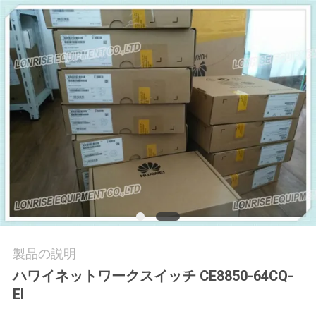
場
ツ
ア
ー
品
質
管
理
製品の説明
連
ハワイネットワークスイッチ CE8850-64CQ-
EI
絡