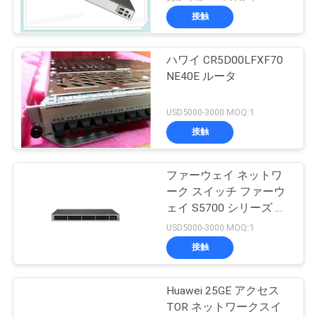
QSFP+は左舷に取りま
接触
す
ハワイ CR5D00LFXF70
NE40E ルータ
USD5000-3000 MOQ:1
接触
ファーウェイ ネットワ
ーク スイッチ ファーウ
ェイ S5700 シリーズ ス
イッチ S5735-L48P4X-
USD5000-3000 MOQ:1
A
接触
Huawei 25GE アクセス
TOR ネットワークスイ