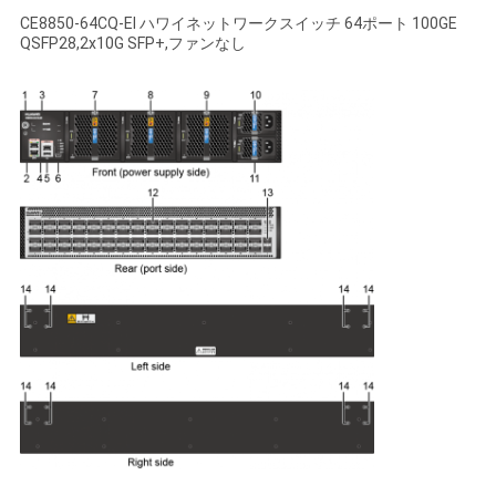
く
CE8850-64CQ-EI ハワイネットワークスイッチ 64ポート 100GE
QSFP28,2x10G SFP+,ファンなし
だ
さ
い
ニ
ュ
ー
ス
事
件