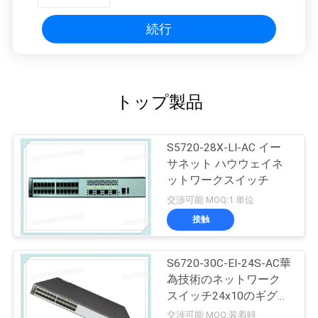
続行
トップ製品
S5720-28X-LI-AC イー
サネット ハウウェイネ
ットワークスイッチ
交渉可能 MOQ:1 単位
接触
S6720-30C-EI-24S-AC華
為技術のネットワーク
スイッチ24x10のギグ
SFP+ 2x40のギグ
交渉可能 MOQ:装着時