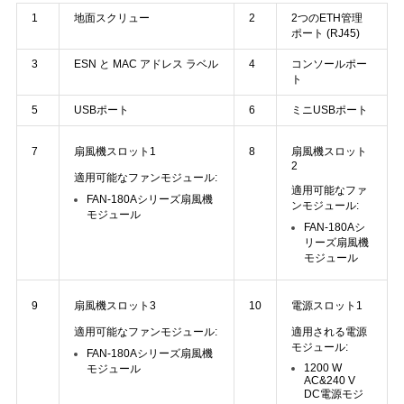
1
地面スクリュー
2
2つのETH管理
ポート (RJ45)
SITEMAP
3
ESN と MAC アドレス ラベル
4
コンソールポー
ト
プ
5
USBポート
6
ミニUSBポート
ラ
7
扇風機スロット1
8
扇風機スロット
2
適用可能なファンモジュール:
イ
適用可能なファ
FAN-180Aシリーズ扇風機
ンモジュール:
モジュール
バ
FAN-180Aシ
リーズ扇風機
シ
モジュール
ー
9
扇風機スロット3
10
電源スロット1
ポ
適用可能なファンモジュール:
適用される電源
モジュール:
FAN-180Aシリーズ扇風機
リ
1200 W
モジュール
AC&240 V
DC電源モジ