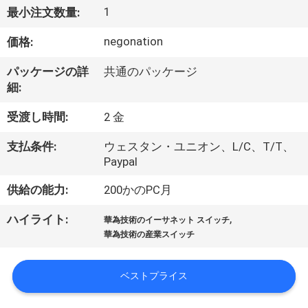
1
最小注文数量:
わ
negonation
価格:
た
し
パッケージの詳
共通のパッケージ
細:
た
受渡し時間:
2 金
ち
支払条件:
ウェスタン・ユニオン、L/C、T/T、
に
Paypal
つ
供給の能力:
200かのPC月
い
,
ハイライト:
華為技術のイーサネット スイッチ
て
華為技術の産業スイッチ
ベストプライス
工