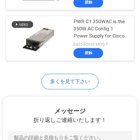
リ
接触
187
シ
Cisco のルーター モ
PWR C1 350WAC is the
ー
ジュール
350W AC Config 1
Power Supply for Cisco
switches 350W AC
$625-$2043 MOQ:1
Config 1 Power Supply
接触
160
多くを見て下さい
Ciscoの電源
メッセージ
折り返しご連絡いたします！
131