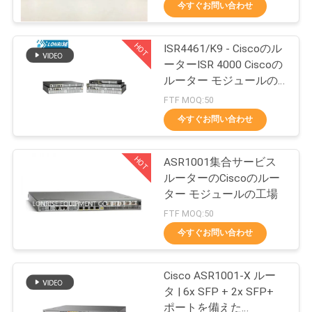
今すぐお問い合わせ
わ
た
HOT
ISR4461/K9 - Ciscoのル
273
ーターISR 4000 Ciscoの
し
シスコのSFPモジュ
ルーター モジュールの
工場
た
FTF MOQ:50
ール
今すぐお問い合わせ
ち
に
HOT
ASR1001集合サービス
ルーターのCiscoのルー
つ
ター モジュールの工場
757
い
FTF MOQ:50
今すぐお問い合わせ
て
PLCの産業制御
Cisco ASR1001-X ルー
工
タ | 6x SFP + 2x SFP+
ポートを備えた