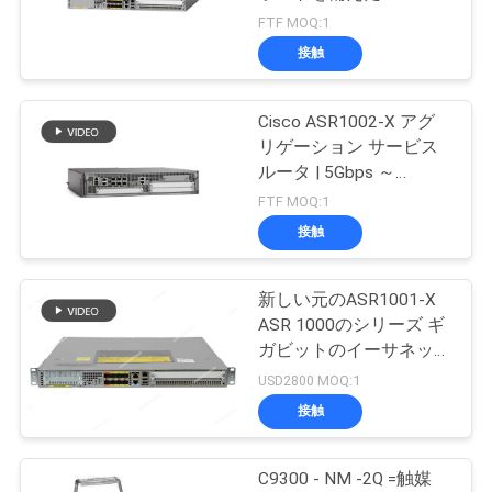
場
ASR1000 シリーズ エン
FTF MOQ:1
タープライズ エッジ ル
ツ
接触
ーター
302
ア
華為技術 SFP モジ
Cisco ASR1002-X アグ
ー
リゲーション サービス
ュール
ルータ | 5Gbps ～
36Gbps のスケーラブル
FTF MOQ:1
品
なエンタープライズ
接触
WAN ルーター
質
新しい元のASR1001-X
管
1582
ASR 1000のシリーズ ギ
Ciscoのイーサネッ
理
ガビットのイーサネット
のルーター
USD2800 MOQ:1
ト スイッチ
接触
連
絡
C9300 - NM -2Q =触媒