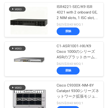
ISR4221-SEC/K9 ISR
69
4321 with 2 onboard GE,
地
2 NIM slots, 1 ISC slot, 4
Cisco IP の電話
図
GB Flash Memory
$625-$2043 MOQ:1
default, 4 GB DRAM
接触
default
プ
C1-ASR1001-HX/K9
ラ
Cisco 1000のシリーズ
ASRのプラットホームの
189
イ
Ciscoのルーター モジュ
$625-$2043 MOQ:1
ールの製造者
バ
接触
華為技術OSN
シ
Cisco C9300X-NM-8Y
ー
Catalyst 9300シリーズネ
ットワーク拡張モジュー
ポ
ル 8ポートSFPと
$625-$2043 MOQ:1
25Gbpsデータレート