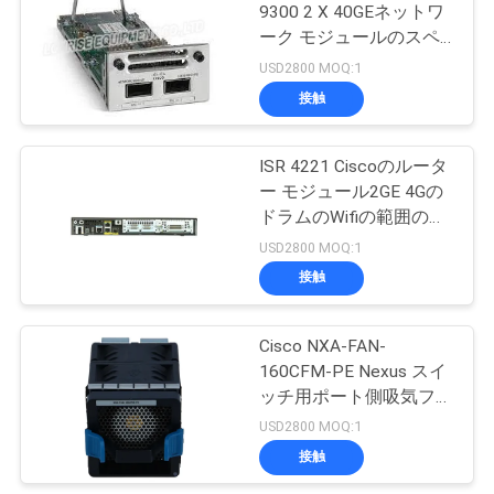
9300 2 X 40GEネットワ
く
ーク モジュールのスペ
1097
だ
アー
USD2800 MOQ:1
華為技術のネット
接触
さ
ワーク スイッチ
い
ISR 4221 Ciscoのルータ
ー モジュール2GE 4Gの
ドラムのWifiの範囲のエ
ニ
クステンダー
USD2800 MOQ:1
ュ
接触
103
ー
Cisco NXA-FAN-
テレビ会議の終点
ス
160CFM-PE Nexus スイ
ッチ用ポート側吸気ファ
ン モジュール
USD2800 MOQ:1
事
接触
件