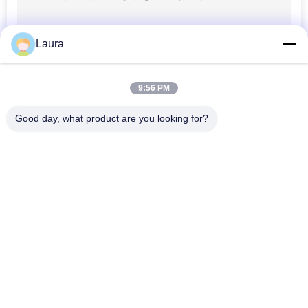
Cisco ASAの防火壁
Laura
9:56 PM
Good day, what product are you looking for?
人気カテゴリ
すべて
141
棚サーバー
光学トランシーバー 
Sfp の光学トランシ
モジュール
ーバー
シスコのSFPモジュ
PLCの産業制御
ール
華為技術 SFP モジュ
Ciscoのイーサネッ
ール
ト スイッチ
64
華為技術のネットワ