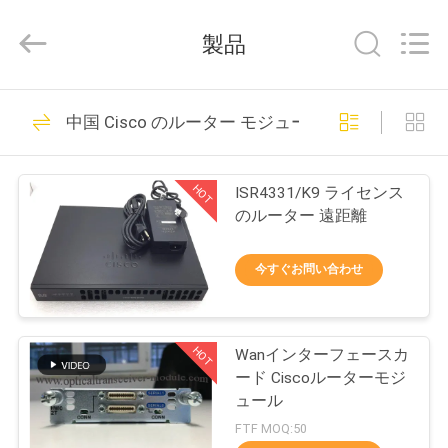
プ
ラ
製品
イ
ヤ
ー.
Copyright
©
家
538
2016
中国 Cisco のルーター モジュール
-
光学トランシーバ
2026
へ
LonRise
Equipment
Co.
ー モジュール
Ltd..
HOT
ISR4331/K9 ライセンス
All
製
Rights
のルーター 遠距離
Reserved.
品
今すぐお問い合わせ
235
ビ
sfp の光学トランシ
HOT
Wanインターフェースカ
デ
ード Ciscoルーターモジ
ーバー
オ
ュール
FTF MOQ:50