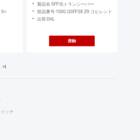
 トラン
ュール - 長距離送信のための高性
製品名:SFP光トランシーバー
能
 S=
部品番号:100G QSFP28 ZR コヒレント
出荷:DHL
接触
>|
ル
スイッチ