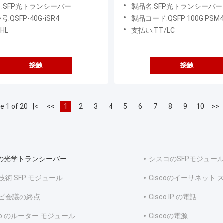
15km/850nm
ル100GBASE PSM4 QSFP
:SFP光トランシーバー
製品名:SFP光トランシーバー
シーバー MPO SMF 500m
:QSFP-40G-iSR4
製品コード:QSFP 100G PSM4
HL
支払い:TT/LC
接触
接触
e 1 of 20
|<
<<
1
2
3
4
5
6
7
8
9
10
>>
p の光学トランシーバー
シスコのSFPモジュー
技術 SFP モジュール
Ciscoのイーサネット 
ビ会議の終点
Cisco IP の電話
sco のルーター モジュール
Ciscoの電源