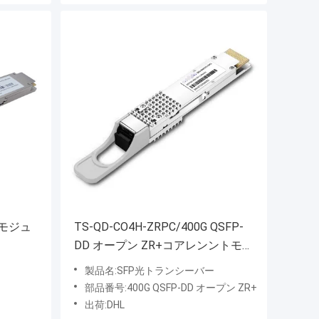
学モジュ
TS-QD-CO4H-ZRPC/400G QSFP-
DD オープン ZR+コアレンントモジ
ュール 高速DCI地下鉄光接送機
製品名:SFP光トランシーバー
部品番号:400G QSFP-DD オープン ZR+
出荷:DHL