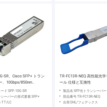
0G-SR、Cisco SFP+ トラン
TR-FC13R-NEQ 高性能光
、10Gbps/850nm
ール 仕様と互換性
00m
ド:SFP-10G-SR
製品名:SFP光トランシーバー
シーバーの形式要素:SFP+
部品番号:TR-FC13R-NEQ
TT/LC
出荷:DHL/フェデックス