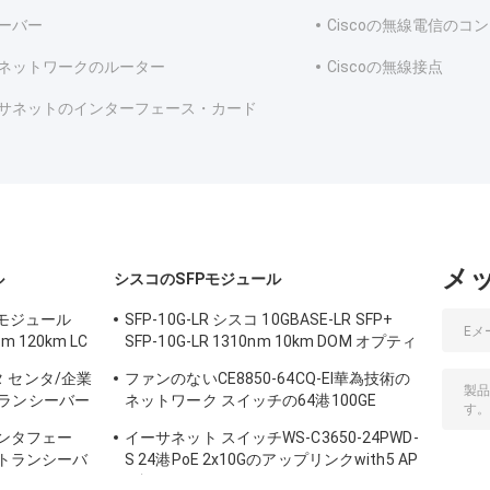
ーバー
Ciscoの無線電信のコ
ネットワークのルーター
Ciscoの無線接点
サネットのインターフェース・カード
メ
ル
シスコのSFPモジュール
 モジュール
SFP-10G-LR シスコ 10GBASE-LR SFP+
nm 120km LC
SFP-10G-LR 1310nm 10km DOM オプティ
カルトランシーバーモジュール
データ センタ/企業
ファンのないCE8850-64CQ-EI華為技術の
ランシーバー
ネットワーク スイッチの64港100GE
QSFP28,2x10G SFP+、
のインタフェー
イーサネット スイッチWS-C3650-24PWD-
 のトランシーバ
S 24港PoE 2x10Gのアップリンクwith5 AP
証明
は認可します