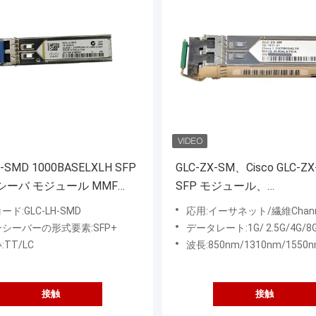
H-SMD 1000BASELXLH SFP
GLC-ZX-SM、Cisco GLC-Z
シーバ モジュール MMF
SFP モジュール、
EE 802.3z 1000BASE LX 標
1550nm/70km/LC
ド:GLC-LH-SMD
応用:イーサネット/繊維Channel/SO
換性あり
シーバーの形式要素:SFP+
データレート:1G/ 2.5G/4G/8G/10G/25G/
TT/LC
波長:850nm/1310nm/1550
接触
接触