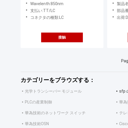
ァイバ/短距離
ード/0.
Wavelenth:850nm
製品名
支払い:TT/LC
部品番号
コネクタの種類:LC
出荷:D
接触
Pag
カテゴリーをブラウズする：
光学トランシーバー モジュール
sf
PLCの産業制御
華為
華為技術のネットワーク スイッチ
テレ
華為技術OSN
Ci