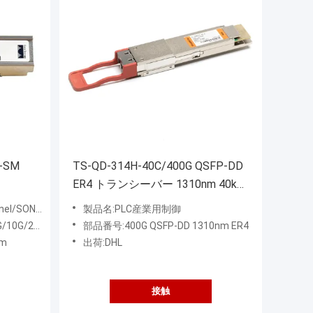
X-SM
TS-QD-314H-40C/400G QSFP-DD
ER4 トランシーバー 1310nm 40km
LC SMF DDM
NET/SDH
製品名:PLC産業用制御
40G/100G
部品番号:400G QSFP-DD 1310nm ER4
nm
出荷:DHL
接触