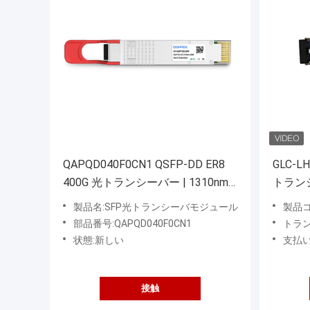
QAPQD040F0CN1 QSFP-DD ER8
GLC-L
400G 光トランシーバー | 1310nm
トラン
40km SMF LC
SMF IE
製品名:SFP光トランシーバモジュール
製品コー
準と互
部品番号:QAPQD040F0CN1
トラン
状態:新しい
支払い:
接触