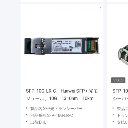
SFP-10G-LR-C、Huawei SFP+ 光モ
SFP-1
ジュール、10G、1310nm、10km、
シーバー
LC
MMF/3
製品名:SFP光トランシーバー
製品コー
部品番号:SFP-10G-LR-C
トラン
出荷:DHL
支払い: