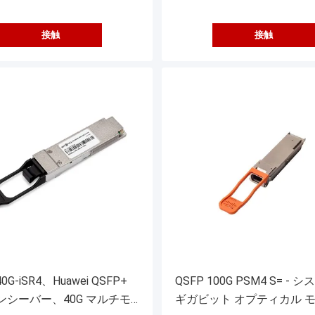
接触
接触
40G-iSR4、Huawei QSFP+
QSFP 100G PSM4 S= - シ
ンシーバー、40G マルチモ
ギガビット オプティカル 