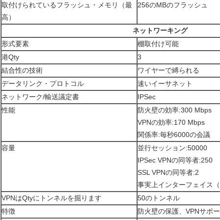
取付けられているフラッシュ・メモリ（最
256のMBのフラッシュ
高）
ネットワーキング
形式要素
棚取付け可能
港Qty
3
結合性の技術
ワイヤーで縛られる
データリンク・プロトコル
速いイーサネット
ネットワーク/輸送議定書
IPSec
性能
防火壁の効率:300 Mbps
VPNの効率:170 Mbps
関係率:毎秒6000の会議
容量
並行セッション:50000
IPSec VPNの同等者:250
SSL VPNの同等者:2
事実上インターフェイス（VL
VPNはQtyにトンネルを掘ります
50のトンネル
特徴
防火壁の保護、VPNサポー