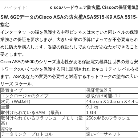
ハイライト:
ciscoハードウェア防火壁
,
Ciscoの保証電気
SW. 6GEデータのCisco ASAの防火壁ASA5515-K9 ASA 5515-
指定:
インターネットの端を保護する中型ビジネスは大きいと同レベルの保護
業強さの保証を要求しまが、大きい企業の予算によってが不必要造ら
めに防火壁購入します。妥協の保証なしであなたがあなたができるこ
要とします。
Cisco ASAの5500のシリーズ適応性がある保証電気器具は世界の
トワークのいくつかを保護する同じ証明されたセキュリティ レベルを
ます。ASAあなたの変更の必要性と対応するネットワークの塗布の広い
リーズ スケール。
装置タイプ
保証電気器具
エンクロージャのタイプ
棚取付け可能- 1U
次元（WxDxH）
44.5 cm X 33.5 cm X 4.4 
重量
9.1 kg
取付けられているRAM （最高）
1 GB
取付けられているフラッシュ・メモリ（最
256のMBのフラッシュ
高）
港Qty
3
データリンク・プロトコル
速いイーサネット