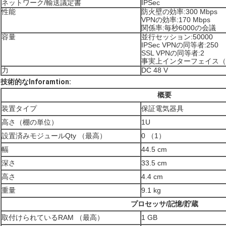
ネットワーク/輸送議定書
IPSec
性能
防火壁の効率:300 Mbps
VPNの効率:170 Mbps
関係率:毎秒6000の会議
容量
並行セッション:50000
IPSec VPNの同等者:250
SSL VPNの同等者:2
事実上インターフェイス（VL
力
DC 48 V
技術的なInforamtion:
概要
装置タイプ
保証電気器具
高さ（棚の単位）
1U
設置済みモジュールQty （最高）
0 （1）
幅
44.5 cm
深さ
33.5 cm
高さ
4.4 cm
重量
9.1 kg
プロセッサ/記憶/貯蔵
取付けられているRAM （最高）
1 GB