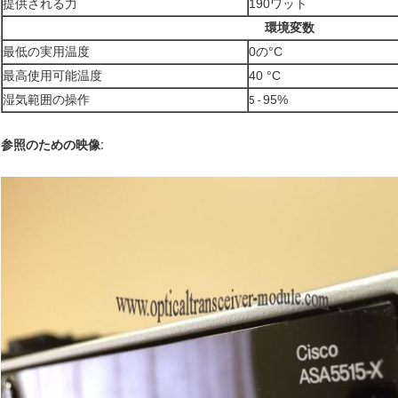
提供される力
190ワット
環境変数
最低の実用温度
0の°C
最高使用可能温度
40 °C
湿気範囲の操作
95%
5 -
参照のための映像: