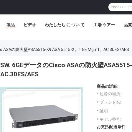
製品
ビデオ
わたしたち に つい て
工場 ツアー
品質
o ASAの防火壁ASA5515-K9 ASA 5515-X。1 GE Mgmt。AC.3DES/AES
SW. 6GEデータのCisco ASAの防火壁ASA5515-K
AC.3DES/AES
商品の詳細:
起源の場所:
ブランド名:
証明:
モデル番号:
お支払配送条件: