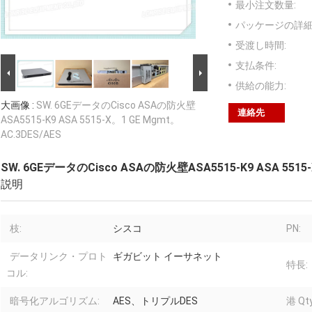
最小注文数量:
パッケージの詳細
受渡し時間:
支払条件:
供給の能力:
大画像 :
SW. 6GEデータのCisco ASAの防火壁
連絡先
ASA5515-K9 ASA 5515-X。1 GE Mgmt。
AC.3DES/AES
SW. 6GEデータのCisco ASAの防火壁ASA5515-K9 ASA 5515-
説明
枝:
シスコ
PN:
データリンク・プロト
ギガビット イーサネット
特長:
コル:
暗号化アルゴリズム:
AES、トリプルDES
港 Qty