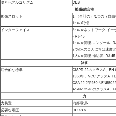
暗号化アルゴリズム
DES
拡張/結合性
拡張スロット
1 （合計の）/1つの（自
1つの記憶
インターフェイス
3つのxネットワーク-イーサネッ
- RJ-45
1つのx管理-コンソール- RJ
2つのxのこんにちは速度USB
1人のx管理-補助者- RJ-45
雑多
迎合的な標準
CISPR 22のクラスA、EN 6
1950年、VCCIクラスA ITE、
CSA 22.2第950のEN550
AS/NZ 3548のクラスA、
力
力装置
内部電源-
必要な電圧
DC 48 V