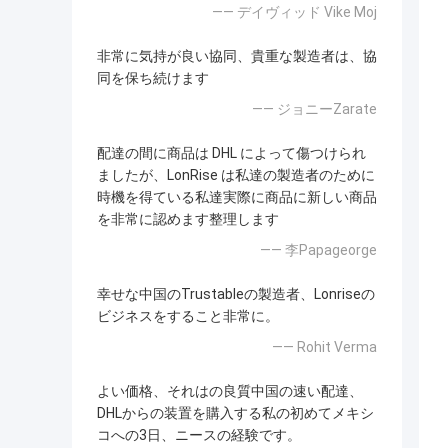
—— デイヴィッド Vike Moj
非常に気持が良い協同、貴重な製造者は、協
同を保ち続けます
—— ジョニーZarate
配達の間に商品は DHL によって傷つけられ
ましたが、LonRise は私達の製造者のために
時機を得ている私達実際に商品に新しい商品
を非常に認めます整理します
—— 李Papageorge
幸せな中国のTrustableの製造者、Lonriseの
ビジネスをすること非常に。
—— Rohit Verma
よい価格、それはの良質中国の速い配達、
DHLからの装置を購入する私の初めてメキシ
コへの3日、ニースの経験です。