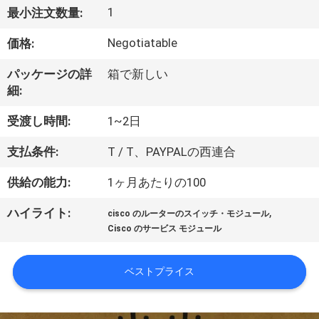
1
最小注文数量:
わ
Negotiatable
価格:
た
し
パッケージの詳
箱で新しい
細:
た
受渡し時間:
1~2日
ち
支払条件:
T / T、PAYPALの西連合
に
供給の能力:
1ヶ月あたりの100
つ
,
ハイライト:
い
cisco のルーターのスイッチ・モジュール
Cisco のサービス モジュール
て
ベストプライス
工