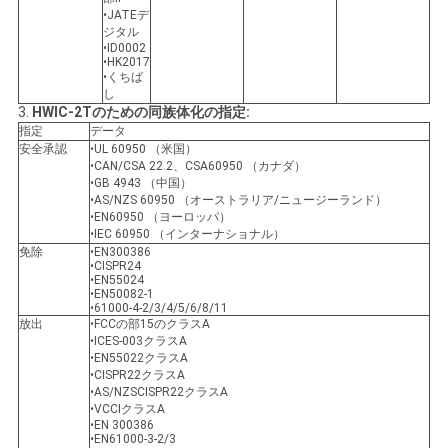
シ
•JATEデ
ー
ジタル
•ID0002
•HK2017
•くちば
し
3.
HWIC-2Tのための同族体化の指定:
指定
データ
安全承認
•UL 60950 （米国）
•CAN/CSA 22.2、CSA60950 （カナダ）
•GB 4943 （中国）
•AS/NZS 60950 （オーストラリア/ニュージーランド）
•EN60950 （ヨーロッパ）
•IEC 60950 （インターナショナル）
免除
•EN300386
•CISPR24
•EN55024
•EN50082-1
•61000-4-2/3/4/5/6/8/11
放出
•FCCの部15のクラスA
•ICES-003クラスA
•EN55022クラスA
•CISPR22クラスA
•AS/NZSCISPR22クラスA
•VCCIクラスA
•EN 300386
•EN61000-3-2/3