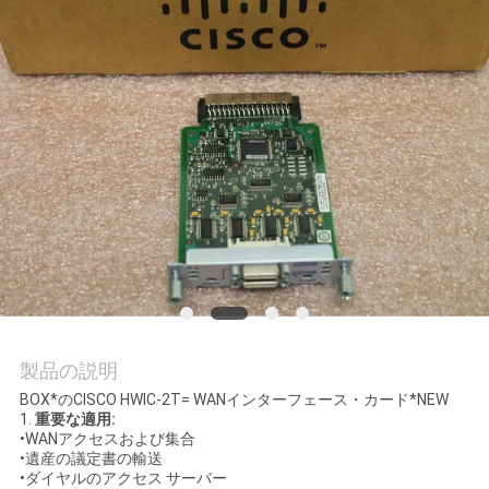
場
ツ
ア
ー
品
質
管
理
製品の説明
BOX*のCISCO HWIC-2T= WANインターフェース・カード*NEW
連
1.
重要な適用:
•WANアクセスおよび集合
•遺産の議定書の輸送
絡
•ダイヤルのアクセス サーバー