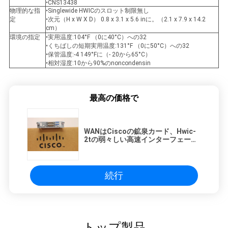
•CNS13438
物理的な指
•Singlewide HWICのスロット制限無し
定
•次元（H x W X D） 0.8 x 3.1 x 5.6 inに。（2.1 x 7.9 x 14.2
cm）
環境の指定
•実用温度:104°F （0に40°C）への32
•くちばしの短期実用温度:131°F （0に50°C）への32
•保管温度:-4 149°Fに（- 20から65°C）
•相対湿度:10から90%のnoncondensin
最高の価格で
WANはCiscoの鉱泉カード、Hwic-
2tの弱々しい高速インターフェー
ス・カードにアクセスします
続行
トップ製品