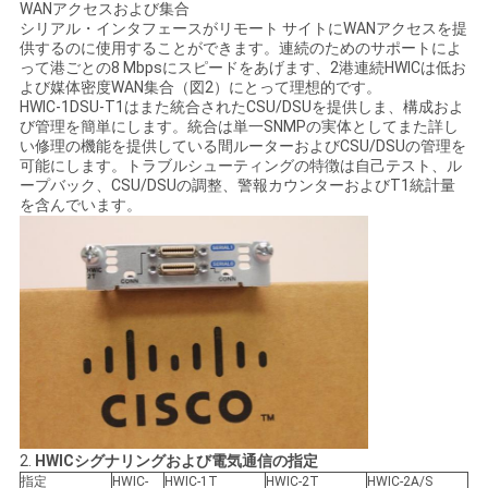
WANアクセスおよび集合
く
シリアル・インタフェースがリモート サイトにWANアクセスを提
供するのに使用することができます。連続のためのサポートによ
だ
って港ごとの8 Mbpsにスピードをあげます、2港連続HWICは低お
よび媒体密度WAN集合（図2）にとって理想的です。
さ
HWIC-1DSU-T1はまた統合されたCSU/DSUを提供しま、構成およ
び管理を簡単にします。統合は単一SNMPの実体としてまた詳し
い修理の機能を提供している間ルーターおよびCSU/DSUの管理を
い
可能にします。トラブルシューティングの特徴は自己テスト、ル
ープバック、CSU/DSUの調整、警報カウンターおよびT1統計量
を含んでいます。
ニ
ュ
ー
ス
事
2.
HWICシグナリングおよび電気通信の指定
件
指定
HWIC-
HWIC-1T
HWIC-2T
HWIC-2A/S