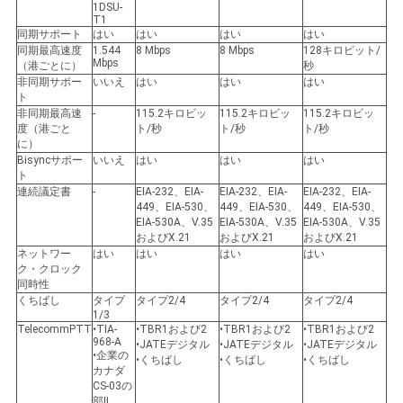
1DSU-
T1
同期サポート
はい
はい
はい
はい
SITEMAP
同期最高速度
1.544
8 Mbps
8 Mbps
128キロビット/
Mbps
（港ごとに）
秒
非同期サポー
いいえ
はい
はい
はい
ト
プ
非同期最高速
-
115.2キロビッ
115.2キロビッ
115.2キロビッ
度（港ごと
ト/秒
ト/秒
ト/秒
ラ
に）
Bisyncサポー
いいえ
はい
はい
はい
ト
イ
連続議定書
-
EIA-232、EIA-
EIA-232、EIA-
EIA-232、EIA-
449、EIA-530、
449、EIA-530、
449、EIA-530、
バ
EIA-530A、V.35
EIA-530A、V.35
EIA-530A、V.35
およびX.21
およびX.21
およびX.21
シ
ネットワー
はい
はい
はい
はい
ク・クロック
同時性
ー
くちばし
タイプ
タイプ2/4
タイプ2/4
タイプ2/4
1/3
ポ
TelecommPTT
•TIA-
•TBR1および2
•TBR1および2
•TBR1および2
968-A
•JATEデジタル
•JATEデジタル
•JATEデジタル
•企業の
リ
•くちばし
•くちばし
•くちばし
カナダ
CS-03の
部II