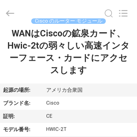
プ
ラ
イ
ヤ
Cisco のルーター モジュール
ー.
Copyright
©
WANはCiscoの鉱泉カード、
家
2016
-
2026
Hwic-2tの弱々しい高速インタ
へ
LonRise
Equipment
Co.
ーフェース・カードにアクセ
Ltd..
All
製
Rights
スします
Reserved.
品
起源の場所:
アメリカ合衆国
ビ
Cisco
ブランド名:
デ
CE
証明:
オ
HWIC-2T
モデル番号: