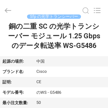
プ
ラ
イ
ヤ
Sfp の光学トランシーバー
ー.
Copyright
©
銅の二重 SC の光学トランシ
家
2016
-
2026
ーバー モジュール 1.25 Gbps
へ
LonRise
Equipment
Co.
のデータ転送率 WS-G5486
Ltd..
All
製
Rights
Reserved.
品
起源の場所:
中国
Cisco
ブランド名:
ビ
CE
証明:
デ
モデル番号:
のWS - G5486
オ
50
最小注文数量: