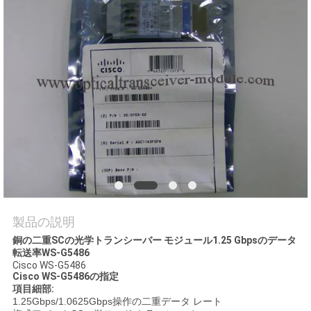
場
ツ
ア
ー
品
質
管
理
製品の説明
銅の二重SCの光学トランシーバー モジュール1.25 Gbpsのデータ
転送率WS-G5486
Cisco WS-G5486
連
Cisco
WS-G5486の指定
項目細部:
絡
1.25Gbps/1.0625Gbps操作の二重データ レート