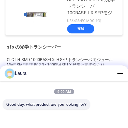
トランシーバー
10GBASE-LR SFPモジュ
ール
US$438/PC MOQ:1個
接触
sfp の光学トランシーバー
GLC-LH-SMD 1000BASELXLH SFP トランシーバ モジュール
MMF SMF IEEE 802.3z 1000BASE LX 標準と互換性あり
Laura
GLC-ZX-SM、Cisco GLC-ZX-SM SFP モジュール、
1550nm/70km/LC
9:00 AM
TS-QD-314H-40C/400G QSFP-DD ER4 トランシーバー 1310nm
40km LC SMF DDM
Good day, what product are you looking for?
人気カテゴリ
すべて