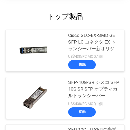
トップ製品
Cisco GLC-EX-SMD GE
SFP LC コネクタ EX ト
ランシーバー新オリジナ
ル
US$438/PC MOQ:1個
接触
SFP-10G-SR シスコ SFP
10G SR SFP オプティカ
ルトランシーバー
10GBASE-SR SFP モジ
US$438/PC MOQ:1個
ュール
接触
SFP 10G LR SFPの光学