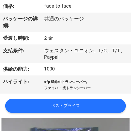
face to face
価格:
わ
た
パッケージの詳
共通のパッケージ
細:
し
受渡し時間:
2 金
た
支払条件:
ウェスタン・ユニオン、L/C、T/T、
ち
Paypal
に
1000
供給の能力:
つ
,
ハイライト:
sfp 繊維のトランシーバー
い
ファイバ ・光トランシーバー
て
ベストプライス
工