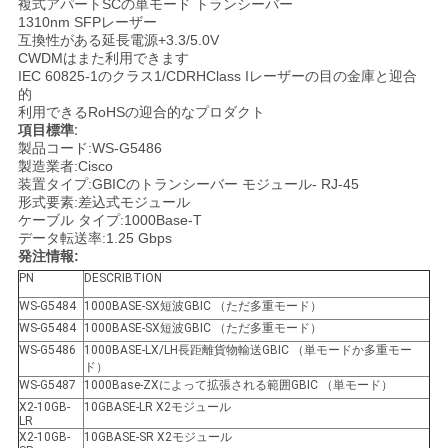
複式アパートSCの単モード トランシーバー
く
1310nm SFPレーザー
互換性がある延長電源+3.3/5.0V
だ
CWDMはまた利用できます
IEC 60825-1のクラス1/CDRHClass Iレーザーの目の金庫と迎合
的
さ
利用できるRoHSの迎合的なプロダクト
項目標準:
い
製品コード:WS-G5486
製造業者:Cisco
装置タイプ:GBICのトランシーバー モジュール- RJ-45
形式要素:差込式モジュール
ニ
ケーブル タイプ:1000Base-T
データ転送率:1.25 Gbps
ュ
発注情報:
PN
DESCRIBTION
ー
WS-G5484
1000BASE-SX短波GBIC （ただ多重モード）
ス
WS-G5484
1000BASE-SX短波GBIC （ただ多重モード）
WS-G5486
1000BASE-LX/LH長距離貨物輸送GBIC （単モードか多重モー
ド）
WS-G5487
1000Base-ZXによって拡張される範囲GBIC （単モード）
事
X2-10GB-
10GBASE-LR X2モジュール
LR
件
X2-10GB-
10GBASE-SR X2モジュール