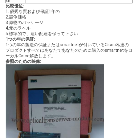
SR
比較優位:
1. 優秀な質および保証1年の
SITEMAP
2.競争価格
3.原物のパッケージ
4.元のラベル
5.標準的で、速い配達を保って下さい
プ
1つの年の保証:
1つの年の製造の保証またはsmartnetが付いているCisco私達の
ラ
プロダクトすべてはあなたであなたのために購入のsmartnetをロ
ーカルCisco解放します。
参照のための映像:
イ
バ
シ
ー
ポ
リ