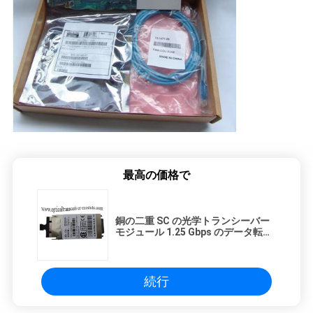
シ
ー
最高の価格で
銅の二重 SC の光学トランシーバー
モジュール 1.25 Gbps のデータ転送
率 WS-G5486
続行