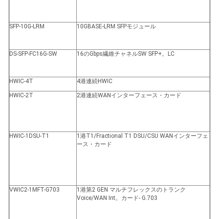
SFP-10G-LRM
10GBASE-LRM SFPモジュール
DS-SFP-FC16G-SW
16のGbps繊維チャネルSW SFP+。LC
HWIC-4T
4港連続HWIC
HWIC-2T
2港連続WANインターフェース・カード
HWIC-1DSU-T1
1港T1/Fractional T1 DSU/CSU WANインターフェ
ース・カード
VWIC2-1MFT-G703
1港第2 GEN マルチフレックスのトランク
Voice/WAN Int。カード- G.703