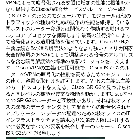
VPNによって暗号化される交通に増加の性能に機能をか
く
なり提供するCiscoの統合サービスのルーターの生成2
（ISR G2）のためのモジュールです。モジュールは他の
だ
トラフィックの種類のための競争の性能を維持している
間ホストのルーター資源とは関係なく作動する助けるマ
さ
ルチコア プロセッサを保障します最高の並行操作によっ
て暗号化される適用性能を備えています。Cisco VPNの
い
主義は続きBの暗号解読法のようなより強いアメリカ国家
安全保障局の(NSA)によって調整される暗号のアルゴリズ
ムを含む暗号解読法の標準の最新バージョンを、支えま
ニ
す。Cisco VPNの主義は使用可能で、Cisco ISR G2のル
ーターのVPNの暗号化の性能を高めるためのモジュール
ュ
の速く、容易な取付けを許可します。VPNの主義は主義
のカード スロットを支える、Cisco ISR G2で見つけられ
ー
ると同レベルの機能が豊富な機能を動かしますCiscoすべ
てのISR G2のルーターと互換性があり。それは枝オフィ
ス
スの塗布のデータ センタそして配置からの暗号化された
アプリケーション データの配達のための枝オフィスのIT
インフラストラクチャを請求あり次第最大限に活用する
事
のに必要なすべての要素を統合し単一のシャーシ- Cisco
ISR G2の下で収容します。
件