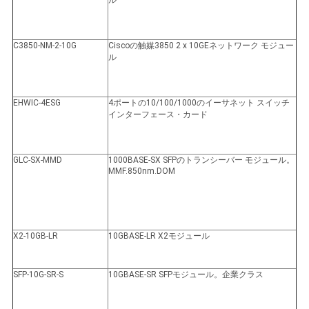
リ
シ
C3850-NM-2-10G
Ciscoの触媒3850 2 x 10GEネットワーク モジュー
ー
ル
EHWIC-4ESG
4ポートの10/100/1000のイーサネット スイッチ
インターフェース・カード
GLC-SX-MMD
1000BASE-SX SFPのトランシーバー モジュール。
MMF.850nm.DOM
X2-10GB-LR
10GBASE-LR X2モジュール
SFP-10G-SR-S
10GBASE-SR SFPモジュール。企業クラス