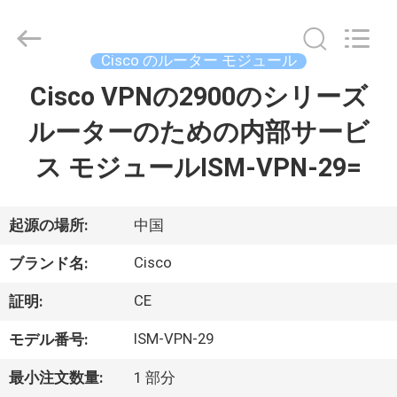
プ
ラ
イ
ヤ
Cisco のルーター モジュール
ー.
Copyright
©
Cisco VPNの2900のシリーズ
家
2016
-
2026
ルーターのための内部サービ
へ
LonRise
Equipment
Co.
ス モジュールISM-VPN-29=
Ltd..
All
製
Rights
Reserved.
品
起源の場所:
中国
Cisco
ブランド名:
ビ
CE
証明:
デ
ISM-VPN-29
モデル番号:
オ
最小注文数量:
1 部分