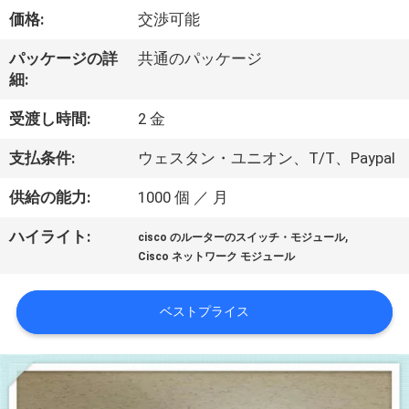
価格:
交渉可能
わ
た
パッケージの詳
共通のパッケージ
細:
し
受渡し時間:
2 金
た
支払条件:
ウェスタン・ユニオン、T/T、Paypal
ち
供給の能力:
1000 個 ／ 月
に
,
ハイライト:
つ
cisco のルーターのスイッチ・モジュール
Cisco ネットワーク モジュール
い
て
ベストプライス
工