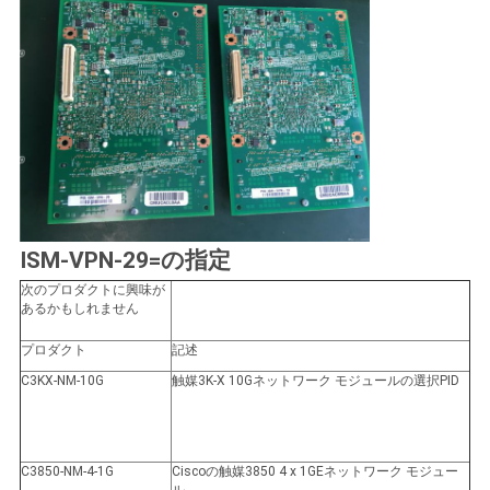
地
図
プ
ラ
ISM-VPN-29=の指定
イ
次のプロダクトに興味が
あるかもしれません
バ
プロダクト
記述
シ
C3KX-NM-10G
触媒3K-X 10Gネットワーク モジュールの選択PID
ー
ポ
C3850-NM-4-1G
Ciscoの触媒3850 4 x 1GEネットワーク モジュー
ル