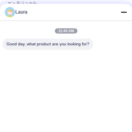
ァン モジュール
Laura
ISR4221-SEC/K9 ISR 4321 with 2 onboard GE, 2 NIM slots, 1 ISC
slot, 4 GB Flash Memory default, 4 GB DRAM default
11:49 AM
C1-ASR1001-HX/K9 Cisco 1000のシリーズASRのプラットホー
ムのCiscoのルーター モジュールの製造者
Good day, what product are you looking for?
人気カテゴリ
すべて
光学トランシーバー 
Sfp の光学トランシ
モジュール
ーバー
シスコのSFPモジュ
PLCの産業制御
ール
華為技術 SFP モジュ
Ciscoのイーサネッ
ール
ト スイッチ
華為技術のネットワ
テレビ会議の終点
ーク スイッチ