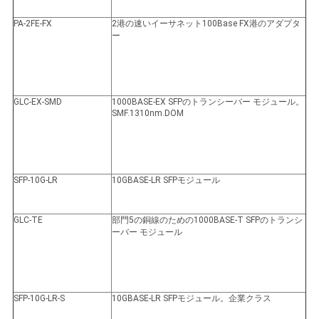
PA-2FE-FX
2港の速いイーサネット100Base FX港のアダプタ
ー
GLC-EX-SMD
1000BASE-EX SFPのトランシーバー モジュール。
SMF.1310nm.DOM
SFP-10G-LR
10GBASE-LR SFPモジュール
GLC-TE
部門5の銅線のための1000BASE-T SFPのトランシ
ーバー モジュール
SFP-10G-LR-S
10GBASE-LR SFPモジュール。企業クラス