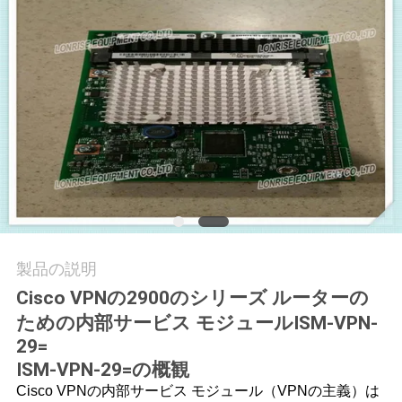
場
ツ
ア
ー
品
質
管
製品の説明
理
Cisco VPNの2900のシリーズ ルーターの
ための内部サービス モジュールISM-VPN-
29=
連
ISM-VPN-29=の概観
絡
Cisco VPNの内部サービス モジュール（VPNの主義）は