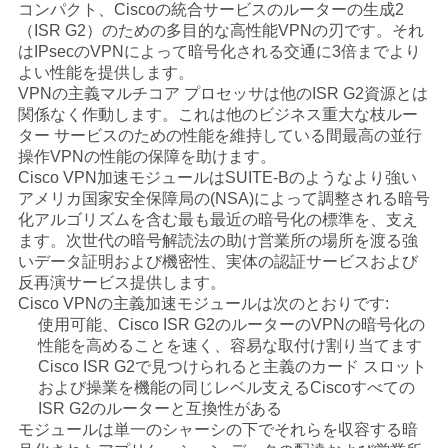
コンパクト、Ciscoの統合サービスのルーターの生成2
（ISR G2）のための多目的な高性能VPNの刃です。それ
はIPsecのVPNによって暗号化される交通に3倍までより
よい性能を提供します。
VPNの主義マルチコア プロセッサは他のISR G2資源とは
関係なく作動します。これは他のビジネス重大な枝ルー
ター サービスのための性能を維持している間最高の並行
操作VPNの性能の保障を助けます。
Cisco VPN加速モジュールはSUITE-Bのようなより強い
アメリカ国家安全保障局の(NSA)によって調整される暗号
化アルゴリズムを含む最も最近の暗号化の標準を、支え
ます。次世代の暗号解読法の助け営業所の場所を渡る強
いデータ証明および機密性、実体の認証サービスおよび
反再演サービス提供します。
Cisco VPNの主義加速モジュールは次のとおりです:
使用可能、Cisco ISR G2のルーターのVPNの暗号化の
性能を高めることを速く、容易な取付け割り当てます
Cisco ISR G2で見つけられると主義のカード スロット
および操業を機能の同じレベル支えるCiscoすべての
ISR G2のルーターと互換性がある
モジュールは単一のシャーシの下でそれらを収容する暗