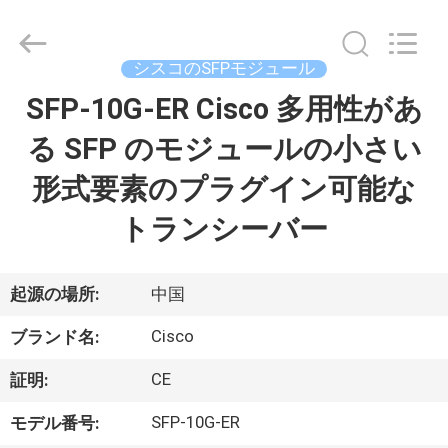
プ
ラ
イ
ヤ
シスコのSFPモジュール
ー.
Copyright
©
SFP-10G-ER Cisco 多用性があ
家
2016
-
2026
る SFP のモジュールの小さい
へ
LonRise
Equipment
Co.
形式要素のプラグイン可能な
Ltd..
All
製
Rights
トランシーバー
Reserved.
品
起源の場所:
中国
ビ
Cisco
ブランド名:
デ
CE
証明:
オ
SFP-10G-ER
モデル番号: