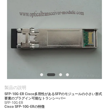
場
ツ
ア
ー
品
質
管
理
製品の説明
連
SFP-10G-ER Cisco多用性があるSFPのモジュールの小さい形式
要素のプラグイン可能なトランシーバー
SFP-10G-ER
絡
Cisco SFP-10G-ERの特徴