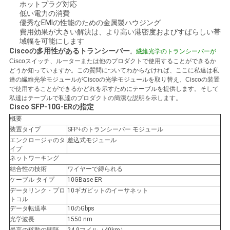
ホットプラグ対応
く
低い電力の消費
優秀なEMIの性能のための金属製ハウジング
だ
費用効果が大きい解決は、より高い港密度およびすばらしい帯
域幅を可能にします
さ
Ciscoの多用性があるトランシーバー
。
繊維光学のトランシーバーが
Ciscoスイッチ、ルーターまたは他のプロダクトで使用することができるか
い
どうか知っていますか。この質問についてわからなければ、ここに私達は私
達の繊維光学モジュールがCiscoの光学モジュールを取り替え、Ciscoの装置
で使用することができるかどれを示すためにテーブルを提供します。そして
私達はテーブルで私達のプロダクトの簡潔な説明を示します。
ニ
Cisco
SFP-10G-ERの指定
概要
ュ
装置タイプ
SFP+のトランシーバー モジュール
エンクロージャのタ
差込式モジュール
ー
イプ
ネットワーキング
ス
結合性の技術
ワイヤーで縛られる
ケーブル タイプ
10GBase ER
データリンク・プロ
10ギガビットのイーサネット
トコル
事
データ転送率
10のGbps
光学波長
1550 nm
件