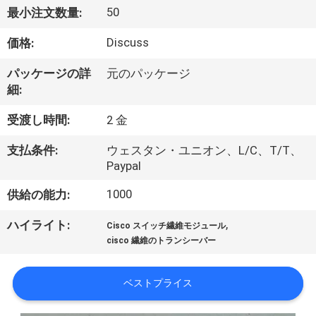
50
最小注文数量:
わ
Discuss
価格:
た
し
パッケージの詳
元のパッケージ
細:
た
受渡し時間:
2 金
ち
支払条件:
ウェスタン・ユニオン、L/C、T/T、
に
Paypal
つ
1000
供給の能力:
い
,
ハイライト:
Cisco スイッチ繊維モジュール
て
cisco 繊維のトランシーバー
ベストプライス
工