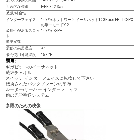
最高の移動の間隔
24.9マイル（40km）
迎合的な標準
IEEE 802.3ae
拡張/結合性
SITEMAP
インターフェイス
1つのxネットワーク-イーサネット10GBase ER - LC/PC
の単一モードX 2
多用性があるスロッ
1つのx SFP+
ト
プ
環境変数
最低の実用温度
32 °F
ラ
最高使用可能温度
158 °F
適用:
イ
ギガビットのイーサネット
繊維チャネル
バ
スイッチ インターフェイスに転換して下さい
転換されたバックプレーンの塗布
シ
ルーター/サーバー インターフェイス
他の光学輸送システム
ー
参照のための映像:
ポ
リ