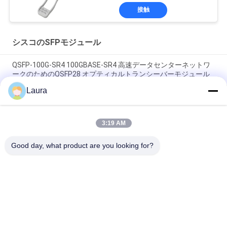
接触
シスコのSFPモジュール
QSFP-100G-SR4 100GBASE-SR4 高速データセンターネットワ
ークのためのQSFP28 オプティカルトランシーバーモジュール
Laura
シスコ SFP-25G-SR-S 25GBASE-SR SFP28トランシーバー
25Gbps 850nm MMF LC 100m
3:19 AM
シスコ SFP-10/25G-LR-I 10/25GBASE-LR インダストリアル
SFP28 トランシーバー, 1310nm, 10km, LC, DOM
Good day, what product are you looking for?
人気カテゴリ
すべて
光学トランシーバー 
Sfp の光学トランシ
モジュール
ーバー
シスコのSFPモジュ