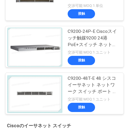
交渉可能 MOQ:1 単位
接触
C9200-24P-E Ciscoスイ
ッチ触媒9200 24港
PoE+スイッチ ネットワ
ークの要素
交渉可能 MOQ:1 ユニット
接触
C9200-48T-E 48 シスコ
イーサネット ネットワ
ーク スイッチ ポート デ
ータ モジュールアップ
交渉可能 MOQ:1 ユニット
リンク オプション
接触
Ciscoのイーサネット スイッチ