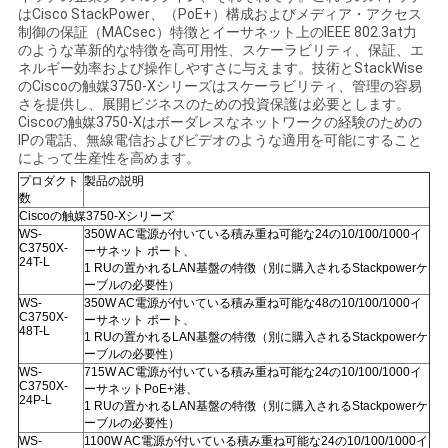
はCisco StackPower、（PoE+）構成およびメディア・アクセス
く
制御の保証（MACsec）特徴とイーサネット上のIEEE 802.3at力
のような革新的な特徴を高可用性、スケーラビリティ、保証、エ
だ
ネルギー効率および操作しやすさに与えます。技術とStackWise
のCiscoの触媒3750-Xシリーズはスケーラビリティ、管理の容易
さ
さを提供し、展開ビジネスのための投資保護は必要とします。
Ciscoの触媒3750-Xはボーダレスなネットワークの経験のための
い
IPの電話、無線電信およびビデオのような適用を可能にすること
によって生産性を高めます。
プロダクト
製品の説明
数
ニ
Ciscoの触媒3750-Xシリーズ
WS-
350W AC電源が付いている積み重ね可能な24の10/100/1000イ
ュ
C3750X-
ーサネット ポート、
24T-L
1 RUの置かれるLAN基盤の特徴（別に購入されるStackpowerケ
ー
ーブルの必要性）
WS-
350W AC電源が付いている積み重ね可能な48の10/100/1000イ
C3750X-
ーサネット ポート、
ス
48T-L
1 RUの置かれるLAN基盤の特徴（別に購入されるStackpowerケ
ーブルの必要性）
WS-
715W AC電源が付いている積み重ね可能な24の10/100/1000イ
C3750X-
ーサネットPoE+港、
事
24P-L
1 RUの置かれるLAN基盤の特徴（別に購入されるStackpowerケ
ーブルの必要性）
件
WS-
1100W AC電源が付いている積み重ね可能な24の10/100/1000イ