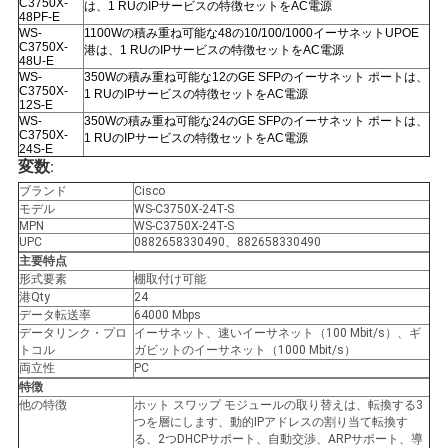
C3750X-
は、1 RUのIPサービスの特徴セットをAC電源
48PF-E
WS-
1100Wの積み重ね可能な48の10/100/1000イーサネットUPOE
C3750X-
港は、1 RUのIPサービスの特徴セットをAC電源
48U-E
WS-
350Wの積み重ね可能な12のGE SFPのイーサネット ポートは、
C3750X-
1 RUのIPサービスの特徴セットをAC電源
12S-E
WS-
350Wの積み重ね可能な24のGE SFPのイーサネット ポートは、
C3750X-
1 RUのIPサービスの特徴セットをAC電源
24S-E
変数
:
ブランド
Cisco
モデル
WS-C3750X-24T-S
MPN
WS-C3750X-24T-S
UPC
0882658330490、882658330490
主要特点
形式要素
棚取付け可能
港Qty
24
データ転送率
64000 Mbps
データリンク・プロ
イーサネット、速いイーサネット（100 Mbit/s）、ギ
トコル
ガビットのイーサネット（1000 Mbit/s）
両立性
PC
特徴
他の特徴
ホット スワップ モジュールの取り替えは、転換する3
つを層にします、動的IPアドレスの割り当て転換す
る、2つDHCPサポート、自動交渉、ARPサポート、導