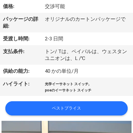
価格:
交渉可能
わ
た
パッケージの詳
オリジナルのカートンパッケージで
細:
し
受渡し時間:
2-3 日間
た
支払条件:
トン/ Tは、ペイパルは、ウェスタン
ち
ユニオンは、L /℃
に
供給の能力:
40 かの単位/月
つ
,
ハイライト:
光学イーサネット スイッチ
い
poeのイーサネット スイッチ
て
ベストプライス
工