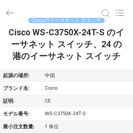
プ
ラ
イ
ヤ
Ciscoのイーサネット スイッチ
ー.
Copyright
©
Cisco WS-C3750X-24T-S のイ
家
2016
-
2026
ーサネット スイッチ、24 の
へ
LonRise
Equipment
Co.
港のイーサネット スイッチ
Ltd..
All
製
Rights
Reserved.
品
起源の場所:
中国
Cisco
ブランド名:
ビ
CE
証明:
デ
WS-C3750X-24T-S
モデル番号:
オ
最小注文数量:
1 単位