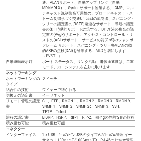
通、VLANサポート、自動アップリンク（自動
MDI/MDI-X）、Syslogサポート詮策する、IGMP、マル
チキャスト嵐制御高可用性の、ブロードキャスト・ス
トーム制御形づく交通Unicastの嵐制御、スパニング・
ツリーの議定書の(RSTP)急速なサポート、導通の議定
書の(DTP)動的サポート詮策する、DHCP港の集合の議
定書の(PAgP)サポート、アクセス・コントロール・リ
ストの(ACL)サポート、サービスの質(QoS)のジャンボ
フレーム サポート、スパニング・ツリー每VLANの動
的ARPの点検(DAI)を詮策する、MLDと層にします
（PVST+）
自動運転表示灯
ポート ステータス、リンク活動、港伝達速度は、二重
モード、力、システムを左舷に取ります
ネットワーキング
ネットワーキングの
スイッチ
タイプ
結合性の技術
ワイヤーで縛られる
切換えの議定書
イーサネット
リモート管理の議定
CLI、FTP、RMON 1、RMON 2、RMON 3、RMON 9、
書
SNMP 1、SNMP 2、SNMP 2c、SNMP 3、SSH、
TFTP、Telnet
旅程の議定書
EIGRP、HSRP、RIP-1、RIP-2、RIPngの静的なIPの旅程
積み重ね可能
積み重ね可能
コネクター
インターフェイス
1 x USB - 4つのピンUSBのタイプAの1つのx管理-イー
サネット10Base-T/100Base-TX - RJ-45の1つのx管理-