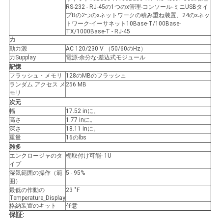
RS-232 - RJ-45の1つのx管理-コンソール-ミニUSBタイ
プBの2つのxネットワークの積み重ね装置、24のxネッ
トワーク-イーサネット10Base-T/100Base-
TX/1000Base-T - RJ-45
力
動力源
AC 120/230 V （50/60のHz）
力Supplay
電源-余分な-差込式モジュール
記憶
フラッシュ・メモリ
128のMBのフラッシュ
ランダム アクセス メ
256 MB
モリ
次元
幅
17.52 inに。
高さ
1.77 inに。
深さ
18.11 inに。
重量
16のlbs
雑多
エンクロージャのタ
棚取付け可能- 1U
イプ
湿気範囲の操作（範
5 - 95%
囲）
最低の作動の
23 ˚F
Temperature_Display
格納装置のキット
任意
保証: