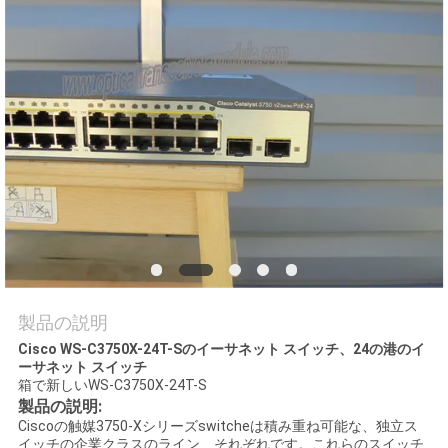
場
ツ
ア
ー
品
質
管
理
製品の説明
Cisco WS-C3750X-24T-Sのイーサネット スイッチ、24の港のイ
ーサネット スイッチ
連
箱で新しい
WS-C3750X-24T-S
製品の説明:
絡
Ciscoの触媒3750-Xシリーズswitcheは積み重ね可能な、独立ス
イッチの企業クラスのライン、それぞれです。これらのスイッチ