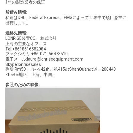
1年の製造業者の保証
船積み情報:
私達はDHL、Federal Express、EMSによって世界中で項目を主に
出荷します。
連絡先情報:
LONRISE装置CO.、株式会社
上海の主要なオフィス:
Tel:+8618616582084
ファクシミリ:+86-021-56473510
電子メール:laura@lonriseequipment.com
Skype:lonrisesales
住所:Rm501、造る42th、第415のShanQuanの道、200443
ZhaBei地区、上海、中国。
参照のための映像: