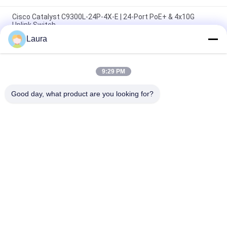
Cisco Catalyst C9300L-24P-4X-E | 24-Port PoE+ & 4x10G
Uplink Switch
Laura
Cisco C9300L-24T-4X-E Catalyst 9300L Switch | 24-Port Data
Only, 4x10G Uplink
9:29 PM
C9200L-24P-4G-E、Cisco Catalyst 9200L スイッチ、24xPoE+
ポート/4x1G アップリンク/ネットワークの必需品
Good day, what product are you looking for?
人気カテゴリ
すべて
光学トランシーバー 
Sfp の光学トランシ
モジュール
ーバー
シスコのSFPモジュ
PLCの産業制御
ール
華為技術 SFP モジュ
Ciscoのイーサネッ
ール
ト スイッチ