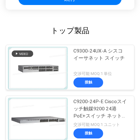
トップ製品
C9300-24UX-A シスコ
イーサネット スイッチ
交渉可能 MOQ:1 単位
接触
C9200-24P-E Ciscoスイ
ッチ触媒9200 24港
PoE+スイッチ ネットワ
ークの要素
交渉可能 MOQ:1 ユニット
接触