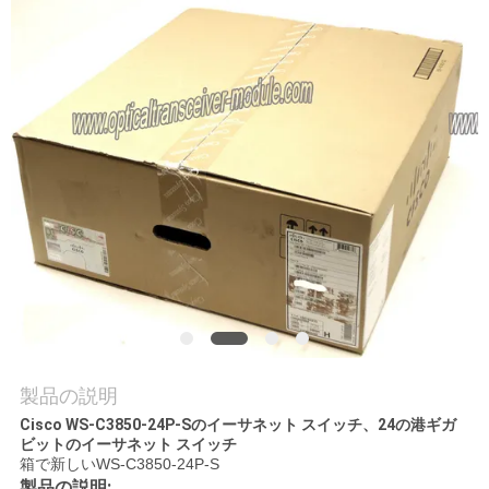
場
ツ
ア
ー
品
質
管
理
製品の説明
連
Cisco WS-C3850-24P-Sのイーサネット スイッチ、24の港ギガ
ビットのイーサネット スイッチ
絡
箱で新しいWS-C3850-24P-S
製品の説明: