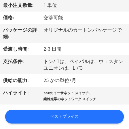
最小注文数量:
1 単位
わ
価格:
交渉可能
た
し
パッケージの詳
オリジナルのカートンパッケージで
細:
た
受渡し時間:
2-3 日間
ち
支払条件:
トン/ Tは、ペイパルは、ウェスタン
に
ユニオンは、L /℃
つ
供給の能力:
25 かの単位/月
い
,
ハイライト:
poeのイーサネット スイッチ
て
繊維光学のネットワーク スイッチ
ベストプライス
工