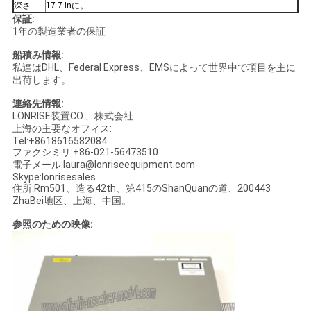
シ
深さ
17.7 inに。
保証:
ー
1年の製造業者の保証
船積み情報:
私達はDHL、Federal Express、EMSによって世界中で項目を主に
出荷します。
連絡先情報:
LONRISE装置CO.、株式会社
上海の主要なオフィス:
Tel:+8618616582084
ファクシミリ:+86-021-56473510
電子メール:laura@lonriseequipment.com
Skype:lonrisesales
住所:Rm501、造る42th、第415のShanQuanの道、200443
ZhaBei地区、上海、中国。
参照のための映像: