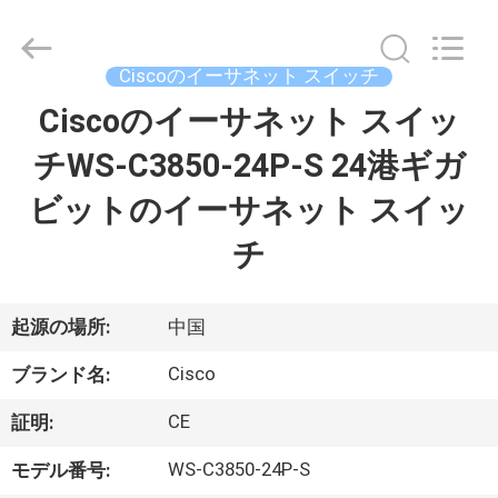
プ
ラ
イ
ヤ
Ciscoのイーサネット スイッチ
ー.
Copyright
©
Ciscoのイーサネット スイッ
家
2016
-
2026
チWS-C3850-24P-S 24港ギガ
へ
LonRise
Equipment
Co.
ビットのイーサネット スイッ
Ltd..
All
製
Rights
チ
Reserved.
品
起源の場所:
中国
ビ
Cisco
ブランド名:
デ
CE
証明:
オ
WS-C3850-24P-S
モデル番号: