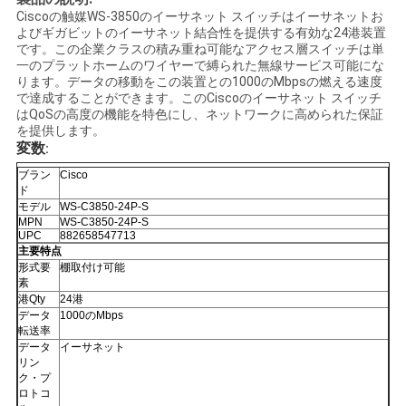
く
Ciscoの触媒WS-3850のイーサネット スイッチはイーサネットお
よびギガビットのイーサネット結合性を提供する有効な24港装置
です。この企業クラスの積み重ね可能なアクセス層スイッチは単
だ
一のプラットホームのワイヤーで縛られた無線サービス可能にな
ります。データの移動をこの装置との1000のMbpsの燃える速度
さ
で達成することができます。このCiscoのイーサネット スイッチ
はQoSの高度の機能を特色にし、ネットワークに高められた保証
い
を提供します。
変数
:
ブラン
Cisco
ニ
ド
モデル
WS-C3850-24P-S
ュ
MPN
WS-C3850-24P-S
UPC
882658547713
主要特点
ー
形式要
棚取付け可能
素
ス
港Qty
24港
データ
1000のMbps
転送率
データ
イーサネット
事
リン
ク・プ
件
ロトコ