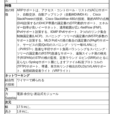
ル
特徴
他の特
ARPサポートは、アクセス・コントロール・リストの(ACL)サポー
SITEMAP
徴
ト、自動交渉、自動アップリンク（自動MDI/MDI-X）、Cisco
StackPowerの技術、Cisco StackWise-480の技術、動的ARPの点検
(DAI)詮策するのDHCP導通の議定書の(DTP)動的サポート、エネル
ギー効率が良いイーサネット、適用範囲が広いNetFlow (FNF)、
プ
IPv4サポート詮策する、IGMP IPv6サポート、3つののリンク集合
制御議定書(LACP)、スパニング・ツリーの議定書の(MSTP)多数の
ラ
サポート詮策する、MLD PoE+の港の集合の議定書の(PAgP)サポー
ト、サービスの質(QoS)のスパニング・ツリー每VLANにと
（PVRST+）急速な半径サポート負荷バランシングをスパニング・
イ
ツリーの議定書の(RSTP)急速なサポート、遠隔スイッチ港の検光
子(RSPAN)のSTPの根の監視、定形ラウンド ロビン(SRR)のとるに
バ
足らないSyslogサポート層にしますファイル転送プロトコルの
(TFTP)サポート、導通、単方向リンク検出(UDLD)のVLANサポー
ト、仮想経路促進ライト（VRFライト）
シ
ネットワーキング
結合性
ワイヤーで縛られる
ー
の技術
力
ポ
力
電源-余分な-差込式モジュール
Supplay
リ
次元
幅
17.5 inに。
高さ
1.8 inに。