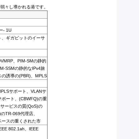
って弱々し導かれる港です。
- 1U
ト、ギガビットのイーサ
、DVMRP、PIM-SMの静的
IM-SSMの静的なIPv4旅
の誘導の(PBR)、MPLS
PLSサポート、VLANサ
サポート、(CBWFQ)の重
サービスの質(QoS)の
のTR-069代理店、
 ベースの重くされた市
EEE 802.1ah、IEEE