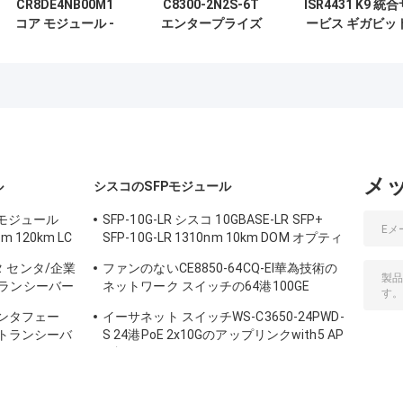
CR8DE4NB00M1
C8300-2N2S-6T
ISR4431 K9 統
コア モジュール -
エンタープライズ
ービス ギガビッ
産業用アプリケー
エッジルーター、
イーサネットネ
ション向けに最適
6×1Gギガビット
トワークルータ
化
RJ45ポート、
2NIM+2SMモジュ
ラースロット、デ
ュアル冗長電源、
SD-WAN対応
メ
ル
シスコのSFPモジュール
 モジュール
SFP-10G-LR シスコ 10GBASE-LR SFP+
nm 120km LC
SFP-10G-LR 1310nm 10km DOM オプティ
カルトランシーバーモジュール
データ センタ/企業
ファンのないCE8850-64CQ-EI華為技術の
ランシーバー
ネットワーク スイッチの64港100GE
QSFP28,2x10G SFP+、
のインタフェー
イーサネット スイッチWS-C3650-24PWD-
 のトランシーバ
S 24港PoE 2x10Gのアップリンクwith5 AP
証明
は認可します