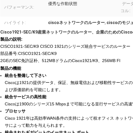
優秀な作動状態
デー
パフォーマンス:
コル::
ハイライト:
ciscoネットワークのルーター
,
ciscoのモ
Cisco1921-SEC/K9産業ネットワークのルーター、企業のためのCis
製品の説明:
CISCO1921-SEC/K9 CISCO 1921のシリーズ統合サービスのルーター
部品番号:CISCO1921-SEC/K9
2GEのSEC免許証朴、512MBドラムのCisco1921/K9、256MB Fl
製品の機能
統合を整備して下さい
Ciscoは1921の提供データ、保証、無線電信および移動性サービ
よび原価節約を可能にします。
統合サービスの高性能
Ciscoは1900のシリーズ15 Mbpsまで可能になる並行サービスの
プロセッサ
Cisco 1921年は高効率WAN条件の支持によって枝オフィス ネ
サによって動力を与えられます。
統合されたギガビットのイーサネット ポート