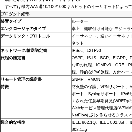
すべては機内WAN港10/100/1000ギガビットのイーサネットによ
プロダクト細部
装置タイプ
ルーター
エンクロージャのタイプ
卓上、棚取付け可能な-モジュラー
データリンク・プロトコル
イーサネット、速いイーサネッ
ネット
ネットワーク/輸送議定書
IPSec、L2TPv3
旅程の議定書
OSPF、IS-IS、BGP、EIGRP
なIPの旅程、IGMPv3、GRE、P
程、静的なIPv6旅程、方針ベース
リモート管理の議定書
SNMP、RMON
特徴
防火壁の保護、VPNサポート、M
ポート、Syslogサポート、IPv6
くされた任意早期発見(WRED)の
Webサービス管理代理店(WSMA)
NetFlowに列を作らせるクラス
迎合的な標準
IEEE 802.1Q、IEEE 802.3ah、I
802.1ag