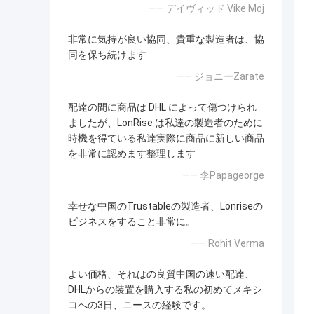
—— デイヴィッド Vike Moj
非常に気持が良い協同、貴重な製造者は、協
同を保ち続けます
—— ジョニーZarate
配達の間に商品は DHL によって傷つけられ
ましたが、LonRise は私達の製造者のために
時機を得ている私達実際に商品に新しい商品
を非常に認めます整理します
—— 李Papageorge
幸せな中国のTrustableの製造者、Lonriseの
ビジネスをすること非常に。
—— Rohit Verma
よい価格、それはの良質中国の速い配達、
DHLからの装置を購入する私の初めてメキシ
コへの3日、ニースの経験です。