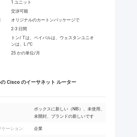
1 ユニット
交渉可能
:
オリジナルのカートンパッケージで
2-3 日間
トン/ Tは、ペイパルは、ウェスタンユニオ
ンは、L /℃
25 かの単位/月
めの Cisco のイーサネット ルーター
ボックスに新しい（NIB）、未使用、
未開封、ブランドの新しいです
リケーション:
企業