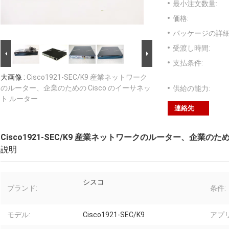
最小注文数量:
価格:
パッケージの詳細
受渡し時間:
支払条件:
大画像 :
Cisco1921-SEC/K9 産業ネットワーク
のルーター、企業のための Cisco のイーサネッ
供給の能力:
ト ルーター
連絡先
Cisco1921-SEC/K9 産業ネットワークのルーター、企業のた
説明
シスコ
ブランド:
条件:
モデル:
Cisco1921-SEC/K9
アプ