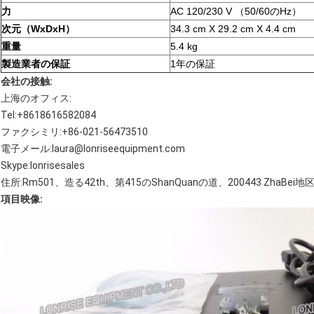
力
AC 120/230 V （50/60のHz）
次元（WxDxH）
34.3 cm X 29.2 cm X 4.4 cm
重量
5.4 kg
製造業者の保証
1年の保証
会社の接触:
上海のオフィス:
Tel:+8618616582084
ファクシミリ:+86-021-56473510
電子メール:laura@lonriseequipment.com
Skype:lonrisesales
住所:Rm501、造る42th、第415のShanQuanの道、200443 ZhaBe
項目映像: