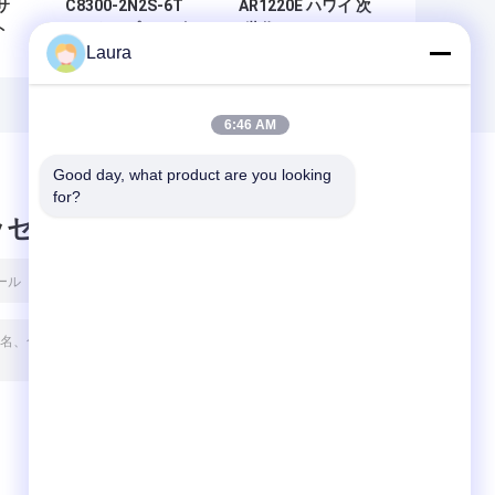
合サ
C8300-2N2S-6T
AR1220E ハワイ 次
ト
エンタープライズ
世代 AR1200シリ
Laura
ッ
エッジルーター、
ーズ ルータ
ー
6×1Gギガビット
AR1220E AR1220E
RJ45ポート、
2GE COMBO 8GE
2NIM+2SMモジュ
LAN 2 USB 2 SIC
6:46 AM
ラースロット、デ
ュアル冗長電源、
Good day, what product are you looking 
SD-WAN対応
for?
ッセージ