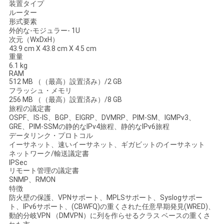
装置タイプ
く
ルーター
形式要素
だ
外的な-モジュラー- 1U
次元（WxDxH）
さ
43.9 cm X 43.8 cm X 4.5 cm
重量
6.1 kg
い
RAM
512 MB （（最高）設置済み）/2 GB
フラッシュ・メモリ
256 MB （（最高）設置済み）/8 GB
ニ
旅程の議定書
OSPF、IS-IS、BGP、EIGRP、DVMRP、PIM-SM、IGMPv3、
ュ
GRE、PIM-SSMの静的なIPv4旅程、静的なIPv6旅程
データリンク・プロトコル
ー
イーサネット、速いイーサネット、ギガビットのイーサネット
ネットワーク/輸送議定書
ス
IPSec
リモート管理の議定書
SNMP、RMON
特徴
事
防火壁の保護、VPNサポート、MPLSサポート、Syslogサポー
ト、IPv6サポート、(CBWFQ)の重くされた任意早期発見(WRED)、
動的分岐VPN （DMVPN）に列を作らせるクラス ベースの重くさ
件