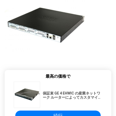
最高の価格で
保証束 GE 4 EHWIC の産業ネットワ
ーク ルーターによってカスタマイズ
される Cisco2901-SEC/K9
続行