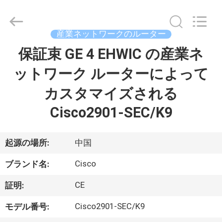
プ
ラ
イ
ヤ
産業ネットワークのルーター
ー.
Copyright
©
保証束 GE 4 EHWIC の産業ネ
家
2016
-
2026
ットワーク ルーターによって
へ
LonRise
Equipment
Co.
カスタマイズされる
Ltd..
All
製
Rights
Cisco2901-SEC/K9
Reserved.
品
起源の場所:
中国
ビ
Cisco
ブランド名:
デ
CE
証明:
オ
Cisco2901-SEC/K9
モデル番号: