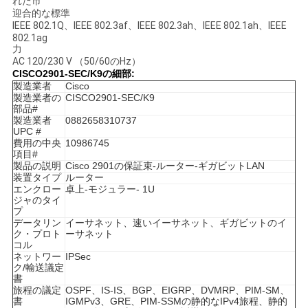
れた市
迎合的な標準
IEEE 802.1Q、IEEE 802.3af、IEEE 802.3ah、IEEE 802.1ah、IEEE
802.1ag
地
力
AC 120/230 V （50/60のHz）
図
CISCO2901-SEC/K9の細部:
製造業者
Cisco
製造業者の
CISCO2901-SEC/K9
部品#
プ
製造業者
0882658310737
UPC #
ラ
費用の中央
10986745
項目#
製品の説明
Cisco 2901の保証束-ルーター-ギガビットLAN
イ
装置タイプ
ルーター
エンクロー
卓上-モジュラー- 1U
バ
ジャのタイ
プ
データリン
イーサネット、速いイーサネット、ギガビットのイ
シ
ク・プロト
ーサネット
コル
ー
ネットワー
IPSec
ク/輸送議定
書
ポ
旅程の議定
OSPF、IS-IS、BGP、EIGRP、DVMRP、PIM-SM、
書
IGMPv3、GRE、PIM-SSMの静的なIPv4旅程、静的