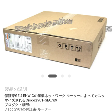
場
ツ
ア
ー
品
質
管
理
製品の説明
連
保証束GE 4 EHWICの産業ネットワーク ルーターによってカスタ
マイズされるCisco2901-SEC/K9
プロダクト細部:
絡
Cisco 2901の保証束-ルーター