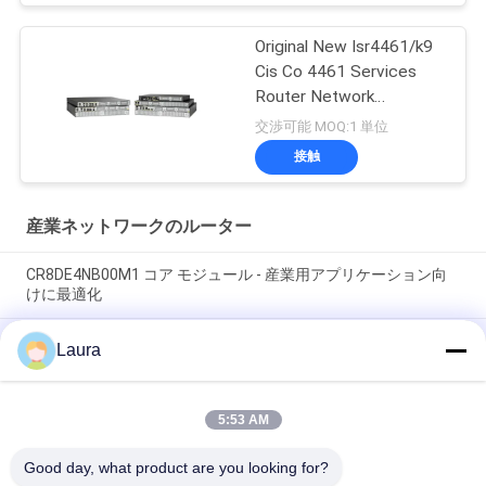
Original New Isr4461/k9
Cis Co 4461 Services
Router Network
PouterISR4461/K9
交渉可能 MOQ:1 単位
接触
産業ネットワークのルーター
CR8DE4NB00M1 コア モジュール - 産業用アプリケーション向
けに最適化
C8300-2N2S-6T エンタープライズエッジルーター、6×1Gギガ
Laura
ビットRJ45ポート、2NIM+2SMモジュラースロット、デュアル
冗長電源、SD-WAN対応
5:53 AM
ISR4431 K9 統合サービス ギガビット イーサネットネットワー
クルーター
Good day, what product are you looking for?