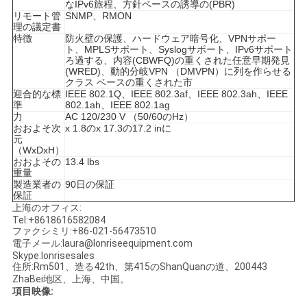
リ
なIPv6旅程、方針ベースの誘導の(PBR)
リモート管
SNMP、RMON
シ
理の議定書
特徴
防火壁の保護、ハードウェア暗号化、VPNサポー
ト、MPLSサポート、Syslogサポート、IPv6サポート
ー
ろ過する、内容(CBWFQ)の重くされた任意早期発見
(WRED)、動的分岐VPN （DMVPN）に列を作らせる
クラス ベースの重くされた市
迎合的な標
IEEE 802.1Q、IEEE 802.3af、IEEE 802.3ah、IEEE
準
802.1ah、IEEE 802.1ag
力
AC 120/230 V （50/60のHz）
おおよそ次
x 1.8のx 17.3の17.2 inに
元
（WxDxH）
おおよその
13.4 lbs
重量
製造業者の
90日の保証
保証
上海のオフィス:
Tel:+8618616582084
ファクシミリ:+86-021-56473510
電子メール:laura@lonriseequipment.com
Skype:lonrisesales
住所:Rm501、造る42th、第415のShanQuanの道、200443
ZhaBei地区、上海、中国。
項目映像: