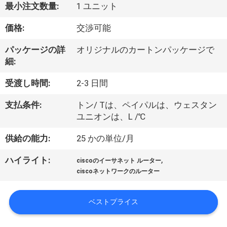
最小注文数量:
1 ユニット
わ
価格:
交渉可能
た
パッケージの詳
オリジナルのカートンパッケージで
し
細:
た
受渡し時間:
2-3 日間
ち
支払条件:
トン/ Tは、ペイパルは、ウェスタン
に
ユニオンは、L /℃
つ
供給の能力:
25 かの単位/月
い
,
ハイライト:
ciscoのイーサネット ルーター
ciscoネットワークのルーター
て
ベストプライス
工