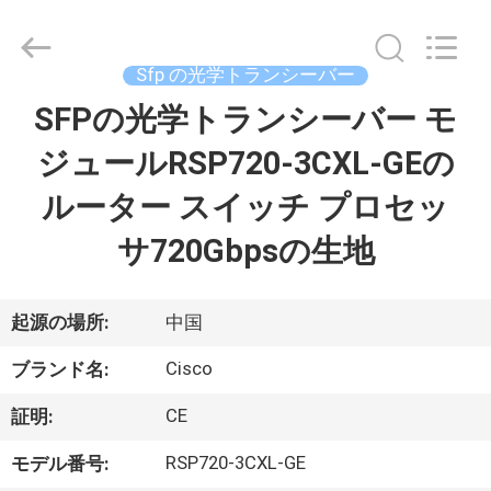
プ
ラ
イ
ヤ
Sfp の光学トランシーバー
ー.
Copyright
©
SFPの光学トランシーバー モ
家
2016
-
2026
ジュールRSP720-3CXL-GEの
へ
LonRise
Equipment
Co.
ルーター スイッチ プロセッ
Ltd..
All
製
Rights
サ720Gbpsの生地
Reserved.
品
起源の場所:
中国
ビ
Cisco
ブランド名:
デ
CE
証明:
オ
RSP720-3CXL-GE
モデル番号: