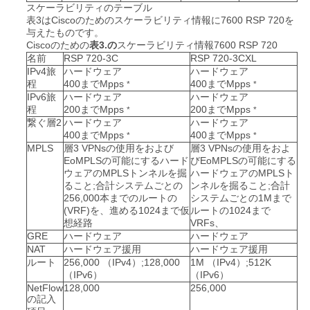
スケーラビリティのテーブル
表3はCiscoのためのスケーラビリティ情報に7600 RSP 720を
与えたものです。
Ciscoのための
表3.の
スケーラビリティ情報7600 RSP 720
名前
RSP 720-3C
RSP 720-3CXL
IPv4旅
ハードウェア
ハードウェア
程
400までMpps
400までMpps
*
*
IPv6旅
ハードウェア
ハードウェア
程
200までMpps
200までMpps
*
*
繋ぐ層2
ハードウェア
ハードウェア
400までMpps
400までMpps
*
*
MPLS
層3 VPNsの使用をおよび
層3 VPNsの使用をおよ
EoMPLSの可能にするハード
びEoMPLSの可能にする
ウェアのMPLSトンネルを掘
ハードウェアのMPLSト
ること;合計システムごとの
ンネルを掘ること;合計
256,000本までのルートの
システムごとの1Mまで
(VRF)を、進める1024まで仮
ルートの1024まで
想経路
VRFs、
GRE
ハードウェア
ハードウェア
NAT
ハードウェア援用
ハードウェア援用
ルート
256,000 （IPv4）;128,000
1M （IPv4）;512K
（IPv6）
（IPv6）
NetFlow
128,000
256,000
の記入