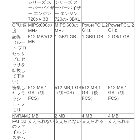
シリーズ ス
シリーズ ス
ーパーバイザ
ーパーバイザ
ー エンジン
ー エンジン
720の‑ 3B
720の‑ 3BXL
CPU;速
MIPS;600の
MIPS;600の
PowerPC;1.2
PowerPC;1.2
GHz
GHz
度
MHz
MHz
記憶
512 MB/512
1 GB/1 GB
1 GB/1 GB
2 GB/1 GB
MB
（ルー
ト プロ
セッサ
プロセ
ッサを
転換し
て下さ
い）
密集し
512 MB;1
512 MB;1 GB
512 MB;1
512 MB;1
GB （後
（後FCS）
GB （後
GB （後
たフラ
FCS）
FCS）
FCS）
ッシ
ュ・メ
モリ
NVRAM
2 MB
2 MB
4 MB
4 MB
FAT 32
支えられない
支えられない
支えられる
支えられる
のファ
イル シ
ステム