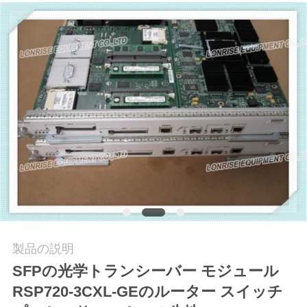
場
ツ
ア
ー
品
質
管
理
製品の説明
連
SFPの光学トランシーバー モジュール
RSP720-3CXL-GEのルーター スイッチ
絡