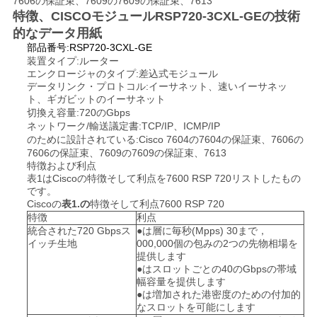
7606の保証束、7609の7609の保証束、7613
特徴、CISCOモジュールRSP720-3CXL-GEの技術
的なデータ用紙
SITEMAP
部品番号:RSP720-3CXL-GE
装置タイプ:
ルーター
エンクロージャのタイプ:差込式モジュール
プ
データリンク・プロトコル:イーサネット、速いイーサネッ
ト、ギガビットのイーサネット
切換え容量:720のGbps
ラ
ネットワーク/輸送議定書:TCP/IP、ICMP/IP
のために設計されている:Cisco 7604の7604の保証束、7606の
イ
7606の保証束、7609の7609の保証束、7613
特徴および利点
バ
表1はCiscoの特徴そして利点を7600 RSP 720リストしたもの
です。
シ
Ciscoの
表1.の
特徴そして利点7600 RSP 720
特徴
利点
ー
統合された720 Gbpsス
●は
層に毎秒(Mpps) 30まで，
イッチ生地
000,000個の包みの2つの先物相場を
ポ
提供します
●は
スロットごとの40のGbpsの帯域
幅容量を提供します
リ
●は
増加された港密度のための付加的
なスロットを可能にします