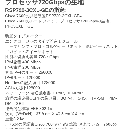
プロセッサ720Gbpsの生地
く
RSP720-3CXL-GEの指定:
だ
Cisco 7600の共通装置RSP720-3CXL-GE=
Cisco 7600のルート スイッチ プロセッサ720Gbpsの生地、
PFC3CXL、GE
さ
装置タイプ ルーター
い
エンクロージャのタイプ差込モジュール
データリンク・プロトコルのイーサネット、速いイーサネット、
ギガビットのイーサネット
性能の切換え容量:720のGbps
ニ
IPv4旅程:400 Mbps
IPv6旅程:200 Mbps
ュ
容量IPv4のルート:256000
IPv6ルート:128000
ー
NetFlowの記入項目:128000
ACLの規則:128000
ネットワーク/輸送議定書TCP/IP、ICMP/IP
ス
旅程の議定書OSPFの裂け目、BGP-4、IS-IS、PIM-SM、PIM-
DM、GRE
迎合的な標準IEEE 802.1x
事
次元（WxDxH） 37.9 cm X 40.3 cm X 4 cm
重量5.2 kg
、7604の保証束Cisco 7604のために設計されている、7606の
件