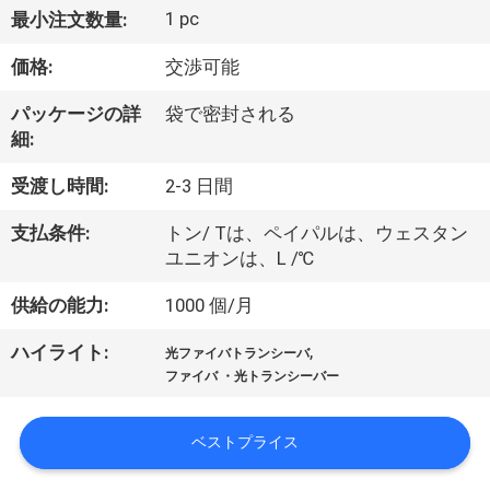
1 pc
最小注文数量:
わ
価格:
交渉可能
た
し
パッケージの詳
袋で密封される
細:
た
受渡し時間:
2-3 日間
ち
支払条件:
トン/ Tは、ペイパルは、ウェスタン
に
ユニオンは、L /℃
つ
供給の能力:
1000 個/月
い
,
ハイライト:
光ファイバトランシーバ
て
ファイバ ・光トランシーバー
ベストプライス
工