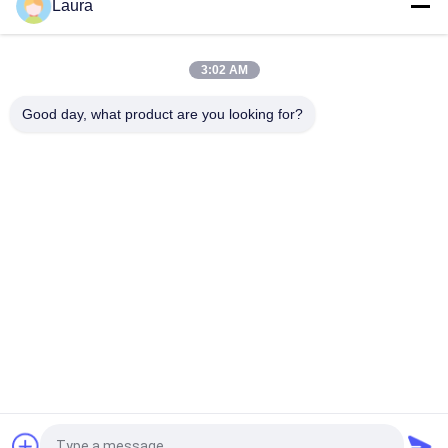
Laura
QSFP28-100G-CU5M 100GBASE-CR4 QSFP28 パッシブ銅線
DAC ケーブル 5M
3:02 AM
QSFP56-200G-SR4 850nm 100m MPO-12 光トランシーバ モジ
ュール
Good day, what product are you looking for?
人気カテゴリ
すべて
光学トランシーバー 
Sfp の光学トランシ
モジュール
ーバー
シスコのSFPモジュ
PLCの産業制御
ール
華為技術 SFP モジュ
Ciscoのイーサネッ
ール
ト スイッチ
華為技術のネットワ
テレビ会議の終点
ーク スイッチ