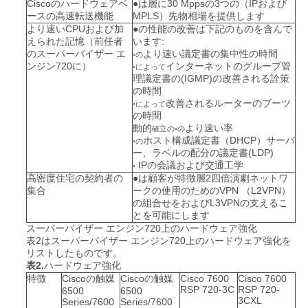
シ
Ciscoのハードウェアベ
●は
層に30 Mppsの3つの（IPおよび
ースの高速転送機能
MPLS）先物相場を提供します
ー
より速いCPUおよび加
●の
性能の改善は下記のものを含んで
えられた記憶（前任者
います:
のスーパーバイザー エ
より速い議定書の集中性の時間
◦の
ンジン720に）
インターネットのグループ管
◦によって
理議定書の(IGMP)の改善される詮策
の時間
改善されるルーターのブーツ
◦によって
の時間
動的
より速い率
確立の◦の
ホスト構成議定書（DHCP）サーバ
◦の
ー、ラベルの配分の議定書(LDP)
IPの会議および交通工学
◦
高密度住宅の契約者の
●は
顧客が特徴層2四倍演劇ネットワ
集合
ークの使用のためのVPN （L2VPN）
の組合せをおよびL3VPNの支えるこ
とを可能にします
スーパーバイザー エンジン720上のハードウェア強化
表2はスーパーバイザー エンジン720上のハードウェア強化を
リストしたものです。
表2.
ハードウェア強化
特徴
Ciscoの触媒
Ciscoの触媒
Cisco 7600
Cisco 7600
RSP 720-3C
RSP 720-
6500
6500
3CXL
Series/7600
Series/7600