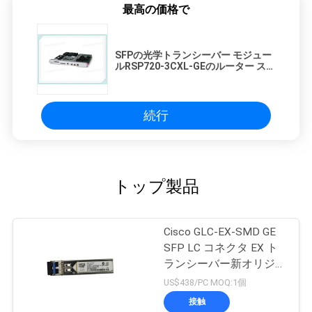
最高の価格で
SFPの光学トランシーバー モジュー
ルRSP720-3CXL-GEのルーター ス
イッチ プロセッサ720Gbpsの生地
続行
トップ製品
Cisco GLC-EX-SMD GE
SFP LC コネクタ EX ト
ランシーバー新オリジナ
ル
US$438/PC MOQ:1個
接触