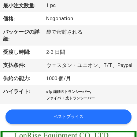
1 pc
最小注文数量:
わ
Negonation
価格:
た
し
パッケージの詳
袋で密封される
細:
た
受渡し時間:
2-3 日間
ち
支払条件:
ウェスタン・ユニオン、T/T、Paypal
に
供給の能力:
1000 個/月
つ
,
ハイライト:
い
sfp 繊維のトランシーバー
ファイバ ・光トランシーバー
て
ベストプライス
工