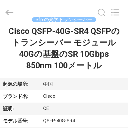
プ
ラ
イ
ヤ
Sfp の光学トランシーバー
ー.
Copyright
©
Cisco QSFP-40G-SR4 QSFPの
家
2016
-
2026
トランシーバー モジュール
へ
LonRise
Equipment
Co.
40Gの基盤のSR 10Gbps
Ltd..
All
製
Rights
850nm 100メートル
Reserved.
品
起源の場所:
中国
ビ
Cisco
ブランド名:
デ
CE
証明:
オ
QSFP-40G-SR4
モデル番号: