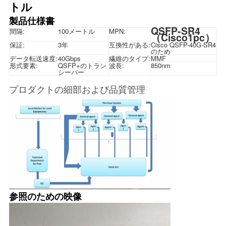
トル
く
製品仕様書
だ
QSFP-SR4
間隔:
100メートル
MPN:
（Cisco1pc）
保証:
3年
互換性がある:
Cisco QSFP-40G-SR4
さ
のため
データ転送速度:
40Gbps
繊維のタイプ:
MMF
形式要素:
QSFP+のトラン
波長:
850nm
い
シーバー
プロダクトの細部および品質管理
ニ
ュ
ー
ス
参照のための映像
事
件