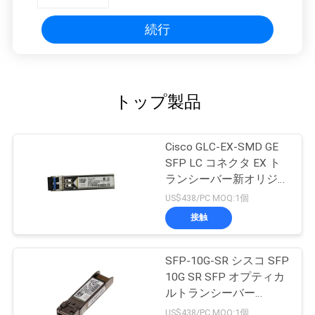
シ
ー
続行
トップ製品
Cisco GLC-EX-SMD GE
SFP LC コネクタ EX ト
ランシーバー新オリジナ
ル
US$438/PC MOQ:1個
接触
SFP-10G-SR シスコ SFP
10G SR SFP オプティカ
ルトランシーバー
10GBASE-SR SFP モジ
US$438/PC MOQ:1個