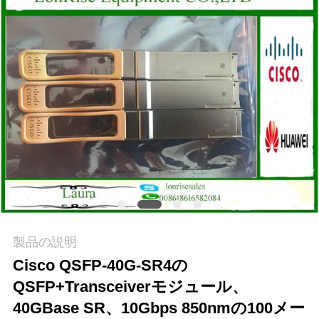
場
ツ
ア
ー
品
質
管
理
製品の説明
Cisco QSFP-40G-SR4の
連
QSFP+Transceiverモジュール、
絡
40GBase SR、10Gbps 850nmの100メー