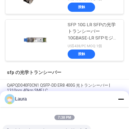
ュール
接触
SFP 10G LR SFPの光学
トランシーバー
10GBASE-LR SFPモジュ
ール
US$438/PC MOQ:1個
接触
sfp の光学トランシーバー
QAPQD040F0CN1 QSFP-DD ER8 400G 光トランシーバー |
1310nm 40km SMF LC
Laura
GLC-LH-SMD 1000BASELXLH SFP トランシーバ モジュール
MMF SMF IEEE 802.3z 1000BASE LX 標準と互換性あり
7:38 PM
GLC-ZX-SM、Cisco GLC-ZX-SM SFP モジュール、
1550nm/70km/LC