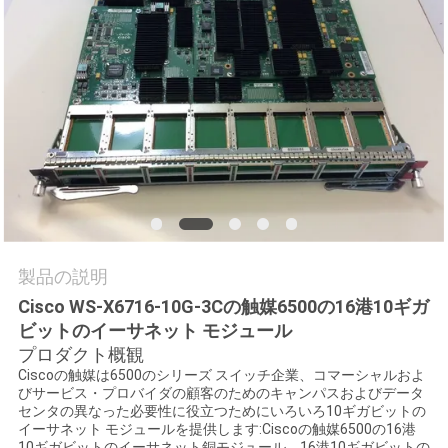
場
ツ
ア
ー
品
質
管
製品の説明
Cisco WS-X6716-10G-3Cの触媒6500の16港10ギガ
理
ビットのイーサネット モジュール
プロダクト概観
Ciscoの触媒は6500のシリーズ スイッチ企業、コマーシャルおよ
連
びサービス・プロバイダの顧客のためのキャンパスおよびデータ
センタの異なった必要性に役立つためにいろいろ10ギガビットの
絡
イーサネット モジュールを提供します:Ciscoの触媒6500の16港
10ギガビットのイーサネット銅モジュール、16港10ギガビットの