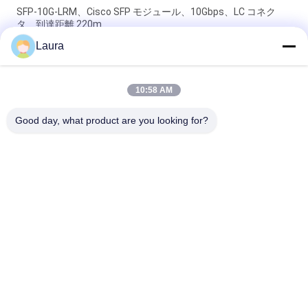
SFP-10G-LRM、Cisco SFP モジュール、10Gbps、LC コネク
タ、到達距離 220m
Laura
SFP-10G-SR Cisco 互換 SFP+ モジュール | 10GBASE-SR 850nm
MMF トランシーバー
10:58 AM
SFP-10G-SR-S、Cisco SFP+ トランシーバー、
10Gbps/850nm/300m
Good day, what product are you looking for?
人気カテゴリ
すべて
光学トランシーバー 
Sfp の光学トランシ
モジュール
ーバー
シスコのSFPモジュ
PLCの産業制御
ール
華為技術 SFP モジュ
Ciscoのイーサネッ
ール
ト スイッチ