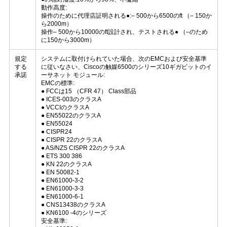
シ
動作高度:
ー
操作のために代理店証明される●:– 500から6500のft （– 150か
ら2000m）
操作– 500から10000のft設計され、テストされる● （–のため
に150から3000m）
規定
システムに取付けられていた場合、次のEMCおよび安全基準
する
に従いなさい、Ciscoの触媒6500のシリーズ10ギガビットのイ
承諾
ーサネット モジュール:
EMCの標準:
● FCCは15 （CFR 47） Class部品
● ICES-003のクラスA
● VCCIのクラスA
● EN55022のクラスA
● EN55024
● CISPR24
● CISPR 22のクラスA
● AS/NZS CISPR 22のクラスA
● ETS 300 386
● KN 22のクラスA
● EN 50082-1
● EN61000-3-2
● EN61000-3-3
● EN61000-6-1
● CNS13438のクラスA
● KN6100 -4のシリーズ
安全基準: