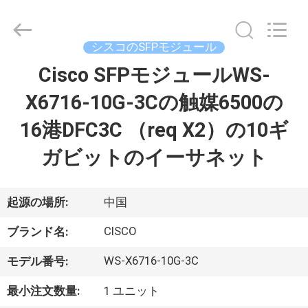
プ
ラ
イ
ヤ
シスコのSFPモジュール
ー.
Copyright
©
Cisco SFPモジュールWS-
家
2016
-
2026
X6716-10G-3Cの触媒6500の
へ
LonRise
Equipment
Co.
16港DFC3C （req X2）の10ギ
Ltd..
All
製
Rights
ガビットのイーサネット
Reserved.
品
起源の場所:
中国
ビ
CISCO
ブランド名:
デ
WS-X6716-10G-3C
モデル番号:
オ
最小注文数量:
1 ユニット