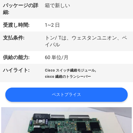
パッケージの詳
箱で新しい
わ
細:
た
受渡し時間:
1~2 日
し
支払条件:
トン/ Tは、ウェスタンユニオン、ペ
た
イパル
ち
供給の能力:
60 単位/月
に
,
ハイライト:
Cisco スイッチ繊維モジュール
cisco 繊維のトランシーバー
つ
い
ベストプライス
て
工