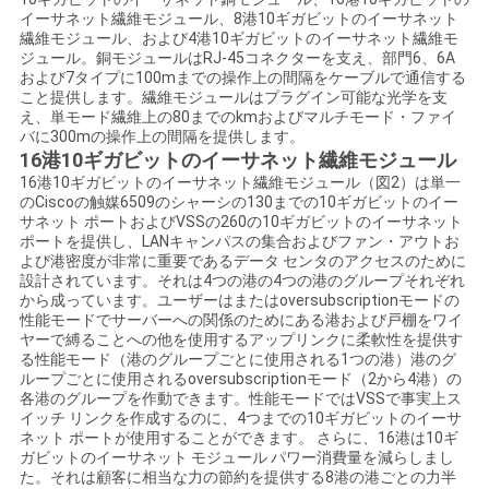
く
イーサネット繊維モジュール、8港10ギガビットのイーサネット
繊維モジュール、および4港10ギガビットのイーサネット繊維モ
ジュール。銅モジュールはRJ-45コネクターを支え、部門6、6A
だ
および7タイプに100mまでの操作上の間隔をケーブルで通信する
こと提供します。繊維モジュールはプラグイン可能な光学を支
さ
え、単モード繊維上の80までのkmおよびマルチモード・ファイ
バに300mの操作上の間隔を提供します。
い
16港10ギガビットのイーサネット繊維モジュール
16港10ギガビットのイーサネット繊維モジュール（図2）は単一
のCiscoの触媒6509のシャーシの130までの10ギガビットのイー
サネット ポートおよびVSSの260の10ギガビットのイーサネット
ニ
ポートを提供し、LANキャンパスの集合およびファン・アウトお
よび港密度が非常に重要であるデータ センタのアクセスのために
ュ
設計されています。それは4つの港の4つの港のグループそれぞれ
から成っています。ユーザーはまたはoversubscriptionモードの
ー
性能モードでサーバーへの関係のためにある港および戸棚をワイ
ヤーで縛ることへの他を使用するアップリンクに柔軟性を提供す
ス
る性能モード（港のグループごとに使用される1つの港）港のグ
ループごとに使用されるoversubscriptionモード（2から4港）の
各港のグループを作動できます。性能モードではVSSで事実上ス
イッチ リンクを作成するのに、4つまでの10ギガビットのイーサ
事
ネット ポートが使用することができます。
さらに、16港は10ギ
ガビットのイーサネット モジュール パワー消費量を減らしまし
件
た。それは顧客に相当な力の節約を提供する8港の港ごとの力半