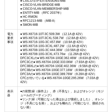
● CISCO-STP-EXTENSIONS-MIB
● CISCO-VLAN-BRIDGE-MIB
● CISCO-VLAN-MEMBERSHIP-MIB
● ENTITY-MIB （RFC 2037年）
● HC-RMON
● RFC1213-MIB （MIB-II）
● SMON-MIB
電力
● WS-X6716-10T-3C:509.3W （12.1A @ 42V）
要求
● WS-X6716-10T-3CXL:538.7W （12.8A @ 42V）
事項
● WS-X6716-10G-3C:457.8W （10.9A @ 42V）
● WS-X6716-10G-3CXL:487.2W （11.6A @ 42V）
● WS-X6708-10G-3C:444.36W （10.58A @ 42v）
● WS-X6708-10G-3CXL:473.76w （11.28A @ 42V）
DFC3CXLの● WS-X6704-10GE:362.46W （8.63A @ 42V）
DFC3Cの● WS-X6704-10GE:333.06W （7.93A @ 42V）
DFC3BXLの● WS-X6704-10GE:402.36W （9.58A @ 42V）
DFC3Bの● WS-X6704-10GE:377.16W （8.98A @ 42V）
DFC3Aの● WS-X6704-10GE:389.76W （9.28A @ 42V）
CFCが付いている● WS-X6704-10GE:295.26W （7.03A @
42V）
表示
●の状態:緑（操作上）、赤（不良な）、およびオレンジ（モジ
器
ュールのブーティング）
●リンク:緑（可能になった港はおよび接続しました）、オレン
ジ（不具になる港）、およびを離れた（可能になり、接続され
ない港）