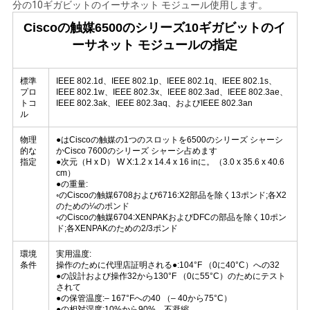
分の10ギガビットのイーサネット モジュール使用します。
Ciscoの触媒6500のシリーズ10ギガビットのイ
SITEMAP
ーサネット モジュールの指定
標準
IEEE 802.1d、IEEE 802.1p、IEEE 802.1q、IEEE 802.1s、
プ
プロ
IEEE 802.1w、IEEE 802.3x、IEEE 802.3ad、IEEE 802.3ae、
トコ
IEEE 802.3ak、IEEE 802.3aq、およびIEEE 802.3an
ラ
ル
イ
物理
●はCiscoの触媒の1つのスロットを6500のシリーズ シャーシ
的な
かCisco 7600のシリーズ シャーシ占めます
指定
●次元（H x D） W X:1.2 x 14.4 x 16 inに。（3.0 x 35.6 x 40.6
バ
cm）
●の重量:
シ
◦のCiscoの触媒6708および6716:X2部品を除く13ポンド;各X2
のための¼のポンド
◦のCiscoの触媒6704:XENPAKおよびDFCの部品を除く10ポン
ー
ド;各XENPAKのための2/3ポンド
ポ
環境
実用温度:
条件
操作のために代理店証明される●:104°F （0に40°C）への32
リ
●の設計および操作32から130°F （0に55°C）のためにテスト
されて
●の保管温度:– 167°Fへの40 （– 40から75°C）
●の相対湿度:10%から90%、不凝縮