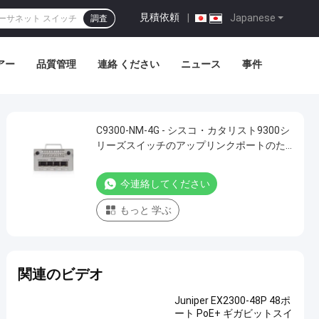
見積依頼
|
Japanese
調査
アー
品質管理
連絡 ください
ニュース
事件
C9300-NM-4G - シスコ・カタリスト9300シ
リーズスイッチのアップリンクポートのた
めのカタリスト9300シリーズモジュール&
カード
今連絡してください
もっと 学ぶ
関連のビデオ
Juniper EX2300-48P 48ポ
ート PoE+ ギガビットスイ