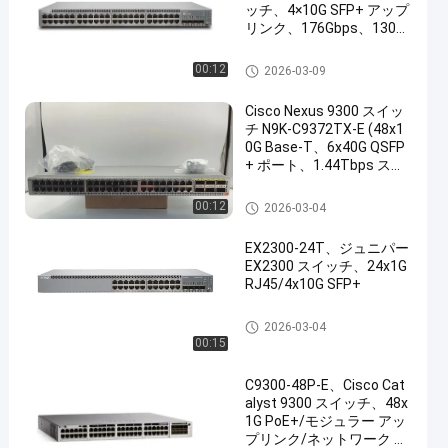
ッチ、4×10G SFP+ アップ
リンク、176Gbps、130M
pps、1RU マネージド
Ciscoのイーサネット スイッチ
00:12
2026-03-09
Cisco Nexus 9300 スイッ
チ N9K-C9372TX-E (48x1
0G Base-T、6x40G QSFP
+ ポート、1.44Tbps スル
ープット)
Ciscoのイーサネット スイッチ
00:12
2026-03-04
EX2300-24T、ジュニパー
EX2300 スイッチ、24x1G
RJ45/4x10G SFP+
Ciscoのイーサネット スイッチ
2026-03-04
00:15
C9300-48P-E、Cisco Cat
alyst 9300 スイッチ、48x
1G PoE+/モジュラー アッ
プリンク/ネットワーク エ