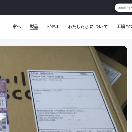
家へ
製品
ビデオ
わたしたち に つい て
工場 ツ