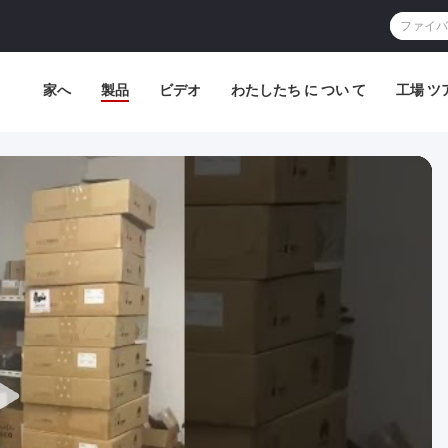
家へ
製品
ビデオ
わたしたち に つい て
工場 ツ