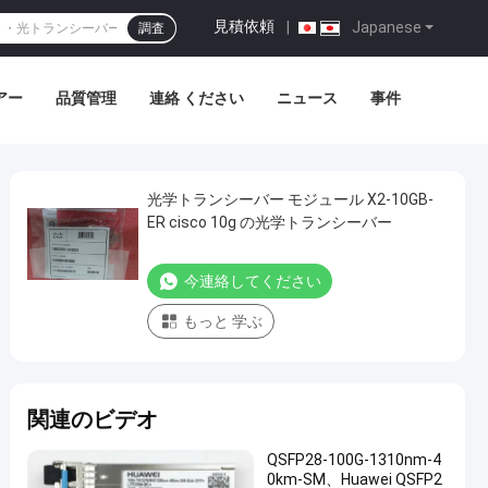
見積依頼
|
Japanese
調査
アー
品質管理
連絡 ください
ニュース
事件
光学トランシーバー モジュール X2-10GB-
ER cisco 10g の光学トランシーバー
今連絡してください
もっと 学ぶ
関連のビデオ
QSFP28-100G-1310nm-4
0km-SM、Huawei QSFP2