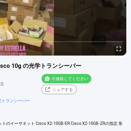
isco 10g の光学トランシーバー
今連絡してください
意見
シェアする
光トランシーバー
ネット Cisco X2-10GB-ER Cisco X2-10GB-ZRの指定 形
ェイス（バス）タイプ:差込式モジュール 結合性の技術:ワイヤーで縛られ