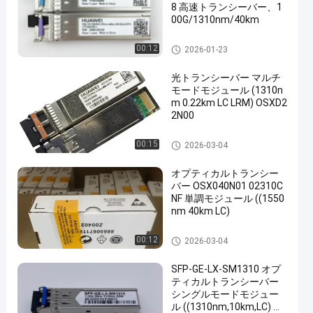
8 高速トランシーバー、1
00G/1310nm/40km
光学トランシーバー モジュー
00:12
2026-01-23
ル
光トランシーバー マルチ
モードモジュール (1310n
m 0.22km LC LRM) OSXD2
2N00
光学トランシーバー モジュー
00:15
2026-03-04
ル
オプティカルトランシー
バー OSX040N01 02310C
NF 単調モジュール ((1550
nm 40km LC)
光学トランシーバー モジュー
00:12
2026-03-04
ル
SFP-GE-LX-SM1310 オプ
ティカルトランシーバー
シングルモードモジュー
ル ((1310nm,10km,LC) オ