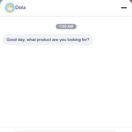
わ
Dora
た
7:50 AM
し
Good day, what product are you looking for?
た
ち
に
つ
い
て
C3KX-NM-1G Cisco のインターフェース・カードの触媒
工
3750-X/3560-X 1G のネットワークの拡張モード