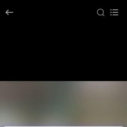
プ
ラ
イ
ヤ
ー.
Copyright
©
家
2016
-
2026
へ
LonRise
Equipment
Co.
Ltd..
All
製
Rights
Reserved.
品
ビ
デ
オ