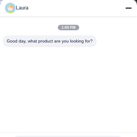
わ
Laura
た
1:00 PM
し
Good day, what product are you looking for?
た
ち
に
つ
い
て
華為技術TE30-720P-00A TE30埋め込まれたHDの符復号器
工
のオールインワンHDのビデオ会議システム