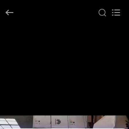
プ
ラ
イ
ヤ
ー.
Copyright
©
家
2016
-
2026
へ
LonRise
Equipment
Co.
Ltd..
All
製
Rights
Reserved.
品
ビ
デ
オ