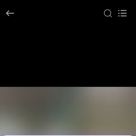
プ
ラ
イ
ヤ
ー.
Copyright
©
家
2016
-
2026
へ
LonRise
Equipment
Co.
Ltd..
All
製
Rights
Reserved.
品
ビ
デ
オ