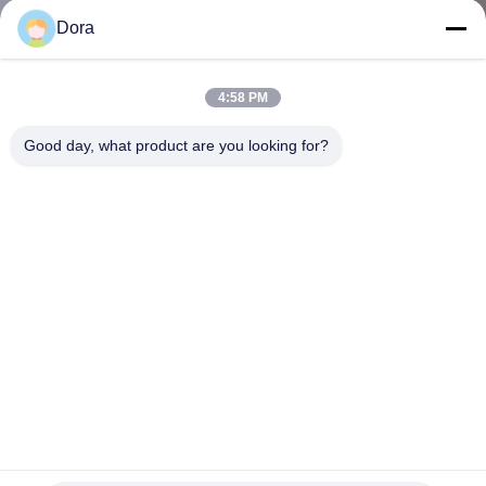
わ
Dora
た
4:58 PM
し
Good day, what product are you looking for?
た
ち
に
つ
い
て
AIR-PWRINJ1500-2 シスコ アクセス ポイント 電源 オプシ
工
ョン シスコ AP 電源 オプション AIR-PWRINJ1500-2 1520
シリーズ 電源 注入器