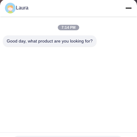
わ
Laura
た
7:14 PM
し
Good day, what product are you looking for?
た
ち
に
つ
い
て
Ciscoギガビットのイーサネット スイッチWS-C3750G-
工
48TS-S 48Ports