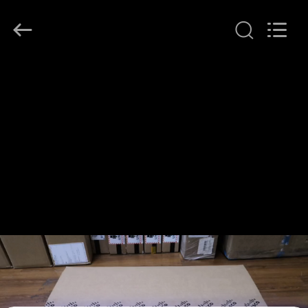
プ
ラ
イ
ヤ
ー.
Copyright
©
家
2016
-
2026
へ
LonRise
Equipment
Co.
Ltd..
All
製
Rights
Reserved.
品
ビ
デ
オ