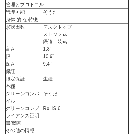
管理とプロトコル
管理可能
そうだ
身体 的 な 特徴
形状因数
デスクトップ
ストック式
鉄道上装式
高さ
1.8"
幅
10.6"
深さ
9.4 "
保証
限定保証
生涯
各種
グリーンコンパ
そうだ
イル
グリーンコンプ
RoHS-6
ライアンス証明
書/機関
その他の情報