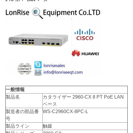
く
だ
さ
い
ニ
ュ
ー
一般情報
ス
製品名
カタライザー 2960-CX 8 PT PoE LAN
ベース
製造者の部品番
WS-C2960CX-8PC-L
事
号
製品ライン
触媒
件