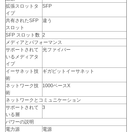
リ
拡張スロットタ
SFP
シ
イプ
共有されたSFP
違う
ー
スロット
SFP スロット数
2
メディアとパフォーマンス
サポートされて
光ファイバー
いるメディアタ
イプ
イーサネット技
ギガビットイーサネット
術
ネットワーク技
1000ベースX
術
ネットワークとコミュニケーション
サポートされて
3
いる層
パワーの説明
電力源
電源