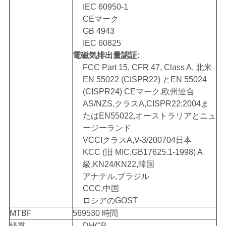
IEC 60950-1
CEマーク
GB 4943
IEC 60825
電磁気排出量認証:
FCC Part 15, CFR 47, Class A, 北米
EN 55022 (CISPR22) とEN 55024
(CISPR24) CEマーク,欧州連合
AS/NZS,クラスA,CISPR22:2004ま
たはEN55022,オーストラリアとニュ
ージーランド
VCCIクラスA,V-3/200704日本
KCC (旧 MIC,GB17625.1-1998) A
級,KN24/KN22,韓国
アナテル,ブラジル
CCC,中国
ロシアのGOST
MTBF
569530 時間
経営
DHCP