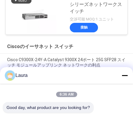
シリーズネットワークス
イッチ
交渉可能 MOQ:1 ユニット
接触
Ciscoのイーサネット スイッチ
Cisco C9300X-24Y-A Catalyst 9300X 24ポート 25G SFP28 スイ
ッチ モジュールアップリンク ネットワークの利点
Laura
Cisco C9300X-12Y-A スイッチ | Catalyst 9300X 12 ポート 25G
SFP28 ネットワーク アドバンテージ スイッチ
6:36 AM
Cisco C9300-48S-A Catalyst 9300 48 ポート SFP スイッチ ネッ
トワークの利点
Good day, what product are you looking for?
人気カテゴリ
すべて