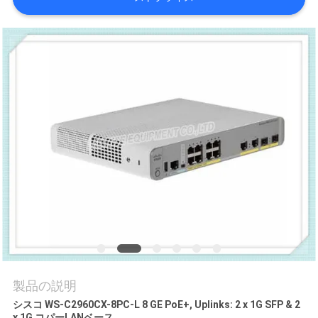
場
ツ
ア
ー
品
質
管
理
連
製品の説明
絡
シスコ WS-C2960CX-8PC-L 8 GE PoE+, Uplinks: 2 x 1G SFP & 2
x 1G コパーLANベース