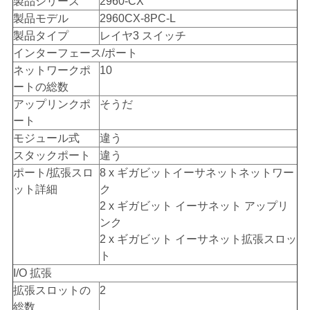
製品シリーズ
2960-CX
製品モデル
2960CX-8PC-L
製品タイプ
レイヤ3 スイッチ
地
インターフェース/ポート
図
ネットワークポ
10
ートの総数
アップリンクポ
そうだ
プ
ート
モジュール式
違う
ラ
スタックポート
違う
イ
ポート/拡張スロ
8 x ギガビットイーサネットネットワー
ット詳細
ク
バ
2 x ギガビット イーサネット アップリ
ンク
シ
2 x ギガビット イーサネット拡張スロッ
ー
ト
I/O 拡張
ポ
拡張スロットの
2
総数