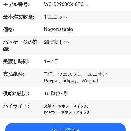
WS-C2960CX-8PC-L
モデル番号:
わ
最小注文数量:
1 ユニット
た
Negotiatable
価格:
し
た
パッケージの詳
箱で新しい
細:
ち
受渡し時間:
1~2 日
に
支払条件:
T/T、ウェスタン・ユニオン、
つ
Paypal、Alipay、Wechat
い
供給の能力:
10 単位/月
て
,
ハイライト:
光学イーサネット スイッチ
poeのイーサネット スイッチ
工
ベストプライス