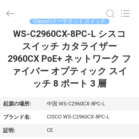
プ
ラ
イ
ヤ
Ciscoのイーサネット スイッチ
ー.
Copyright
©
WS-C2960CX-8PC-L シスコ
家
2016
-
2026
スイッチ カタライザー
へ
LonRise
Equipment
Co.
2960CX PoE+ ネットワーク フ
Ltd..
All
製
Rights
ァイバー オプティック スイ
Reserved.
品
ッチ 8 ポート 3 層
ビ
起源の場所:
中国 WS-C2960CX-8PC-L
デ
CISCO WS-C2960CX-8PC-L
ブランド名:
オ
CE
証明: