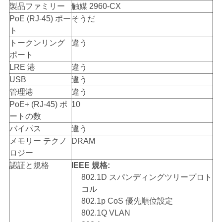
製品ファミリー
触媒 2960-CX
PoE (RJ-45) ポー
そうだ
ト
トークンリング
違う
ポート
LRE 港
違う
USB
違う
管理港
違う
PoE+ (RJ-45) ポ
10
ートの数
バイパス
違う
メモリー テクノ
DRAM
ロジー
認証と規格
IEEE 規格:
802.1D スパンディングツリープロト
コル
802.1p CoS 優先順位設定
802.1Q VLAN