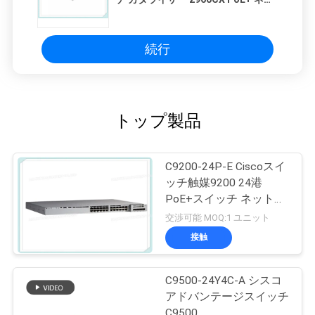
トワーク ファイバー オプティック
スイッチ 8 ポート 3 層
続行
トップ製品
C9200-24P-E Ciscoスイ
ッチ触媒9200 24港
PoE+スイッチ ネットワ
ークの要素
交渉可能 MOQ:1 ユニット
接触
C9500-24Y4C-A シスコ
アドバンテージスイッチ
C9500