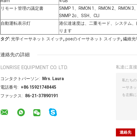
Ram
4 GB
リモート管理の議定書
SNMP 1、RMON 1、RMON 2、RMON 3、
SNMP 2c、SSH、CLI
自動運転表示灯
港伝達速度は、二重モード、システム、
ります
,
,
タグ:
光学イーサネット スイッチ
poeのイーサネット スイッチ
繊維光
連絡先の詳細
LONRISE EQUIPMENT CO. LTD.
私達に直
コンタクトパーソン:
Mrs. Laura
電話番号:
+86 15921748445
ファックス:
86-21-37890191