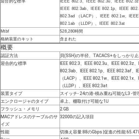
迎合的な標準
IEEE 802.3、IEEE 802.3u、IEEE 802.3
IEEE 802.3ab、IEEE 802.1p、IEEE 802
802.3ad （LACP）、IEEE 802.1w、IEEE 
802.1ab （LLDP）、IEEE 802.3at
Mtbf
528,280時間
格納装置のキット
含まれた
概要
認証方法
貝(SSH)の半径、TACACS+をしっかり
迎合的な標準
IEEE 802.3、IEEE 802.3u、IEEE 802.3z、
802.3ab、IEEE 802.1p、IEEE 802.3af、IE
（LACP）、IEEE 802.1w、IEEE 802.1x、IE
（LLDP）、IEEE 802.3at
装置タイプ
スイッチ- 24の港-積み重ね可能なL3 -管
エンクロージャのタイプ
卓上、棚取付け可能な1U
フラッシュ・メモリ
2 GB
MACアドレスのテーブルのサ
32000の記入項目
イズ
性能
切換え容量:88のGbps ¦促進の性能:65.47 