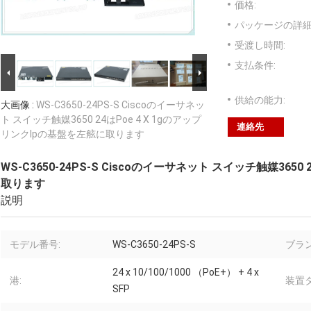
価格:
パッケージの詳細
受渡し時間:
支払条件:
供給の能力:
大画像 :
WS-C3650-24PS-S Ciscoのイーサネッ
ト スイッチ触媒3650 24はPoe 4 X 1gのアップ
連絡先
リンクIpの基盤を左舷に取ります
WS-C3650-24PS-S Ciscoのイーサネット スイッチ触媒365
取ります
説明
モデル番号:
WS-C3650-24PS-S
ブラン
24 x 10/100/1000 （PoE+） + 4 x
港:
装置タ
SFP