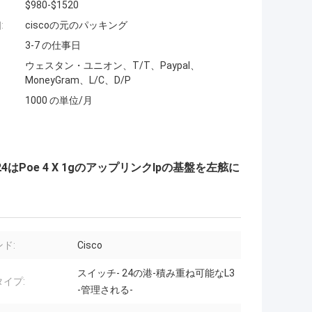
$980-$1520
:
ciscoの元のパッキング
3-7 の仕事日
ウェスタン・ユニオン、T/T、Paypal、
MoneyGram、L/C、D/P
1000 の単位/月
0 24はPoe 4 X 1gのアップリンクIpの基盤を左舷に
ド:
Cisco
スイッチ- 24の港-積み重ね可能なL3
イプ:
-管理される-