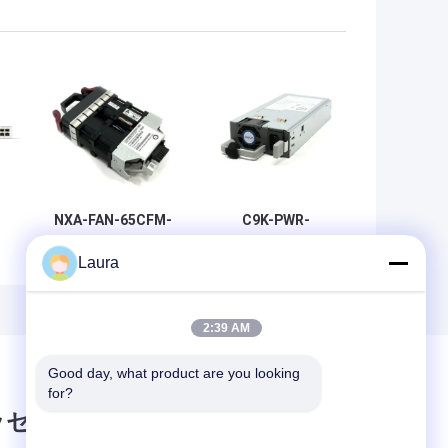
、
NXA-FAN-65CFM-
C9K-PWR-
PI、Cisco Nexus
650WAC-R、
Laura
、
スイッチ ファン、
Cisco Catalyst
、
65CFM/ポート側エ
9000 電源、650 W
ラ
アフロー/吸気
AC/背面から前面/
能
冷却
2:39 AM
Good day, what product are you looking 
for?
ッセージ