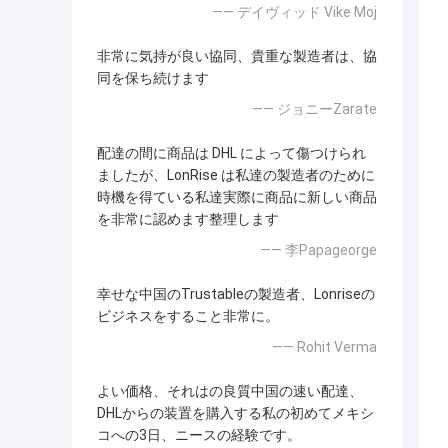
—— デイヴィッド Vike Moj
非常に気持が良い協同、貴重な製造者は、協
同を保ち続けます
—— ジョニーZarate
配達の間に商品は DHL によって傷つけられ
ましたが、LonRise は私達の製造者のために
時機を得ている私達実際に商品に新しい商品
を非常に認めます整理します
—— 李Papageorge
幸せな中国のTrustableの製造者、Lonriseの
ビジネスをすること非常に。
—— Rohit Verma
よい価格、それはの良質中国の速い配達、
DHLからの装置を購入する私の初めてメキシ
コへの3日、ニースの経験です。