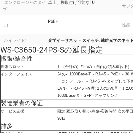
エンクロージャのタイ
卓上、棚取付け可能な1U
サブタ
プ:
PoE+
力:
性能:
ハイライト:
光学イーサネット スイッチ
,
繊維光学のネット
WS-C3650-24PS-Sの延長指定
拡張/結合性
拡張スロット
1 （合計の）/1つの（自由な積み重ねる）
インターフェイス
24のx 1000Base-T - RJ-45 - PoE+ - 30
（コンソール） - RJ-45 -をタイプして
LAN） - RJ-45 -管理¦ 1人のx管理（ミニU
1000Base-X - SFP -アップリンク
製造業者の保証
サービス支援
限定保証-取り替え-寿命-応答時間:次の平日
90日
雑多