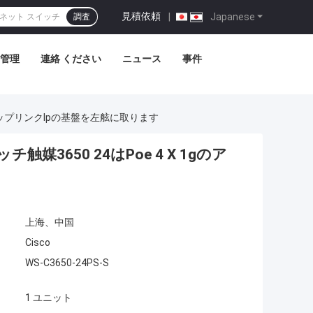
見積依頼
|
Japanese
調査
管理
連絡 ください
ニュース
事件
 1gのアップリンクIpの基盤を左舷に取ります
ッチ触媒3650 24はPoe 4 X 1gのア
上海、中国
Cisco
WS-C3650-24PS-S
1 ユニット