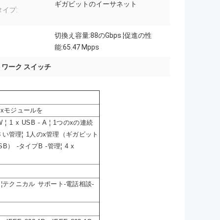
ギガビットのイーサネット
イプ:
切換え容量:88のGbps ¦促進の性
能:65.47 Mpps
ワーク スイッチ
 xモジュールを
 W ¦ 1 x USB - A ¦ 1つのxの連続
下さい管理¦ 1人のx管理（ギガビット
SB） -タイプB -管理¦ 4 x
¦テクニカル サポート-電話相談-