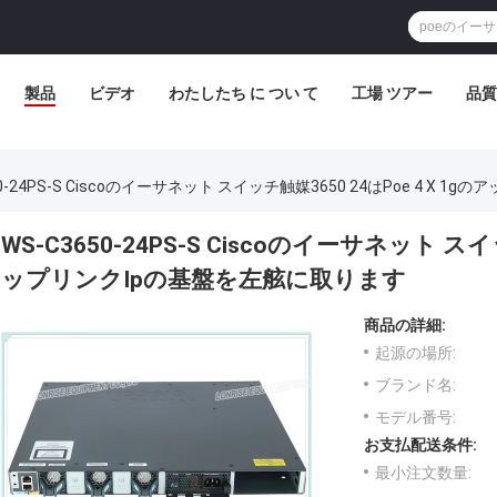
製品
ビデオ
わたしたち に つい て
工場 ツアー
品質
50-24PS-S Ciscoのイーサネット スイッチ触媒3650 24はPoe 4 X
WS-C3650-24PS-S Ciscoのイーサネット スイ
ップリンクIpの基盤を左舷に取ります
商品の詳細:
起源の場所:
ブランド名:
モデル番号:
お支払配送条件:
最小注文数量: