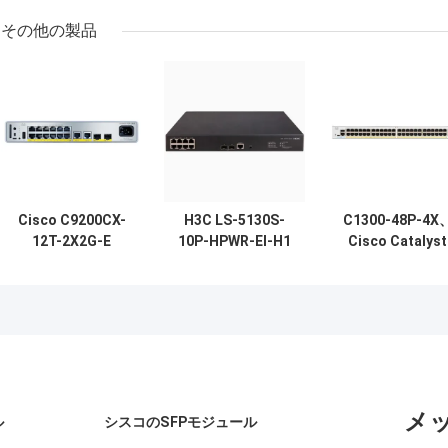
その他の製品
Cisco C9200CX-
H3C LS-5130S-
C1300-48P-4X
12T-2X2G-E
10P-HPWR-EI-H1
Cisco Catalyst
Catalyst 9200CX
8-Port PoE+
1300 スイッチ
Compact 12-Port
Gigabit Switch
48x PoE+/370W
Gigabit Switch,
with 2 SFP
4x 10G SFP+、
2x10G SFP+
Uplinks, 125W
ックマウント可
Uplinks, Network
PoE Budget
Essentials
メ
ル
シスコのSFPモジュール