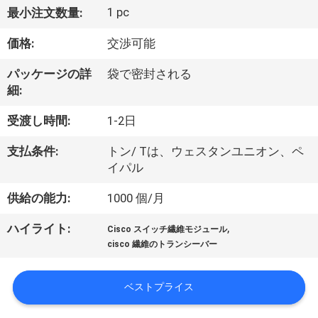
1 pc
最小注文数量:
わ
価格:
交渉可能
た
し
パッケージの詳
袋で密封される
細:
た
受渡し時間:
1-2日
ち
支払条件:
トン/ Tは、ウェスタンユニオン、ペ
に
イパル
つ
供給の能力:
1000 個/月
い
,
ハイライト:
Cisco スイッチ繊維モジュール
て
cisco 繊維のトランシーバー
ベストプライス
工