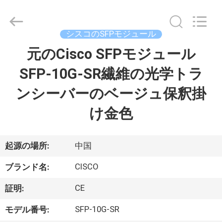
プ
ラ
イ
ヤ
シスコのSFPモジュール
ー.
Copyright
©
元のCisco SFPモジュール
家
2016
-
2026
SFP-10G-SR繊維の光学トラ
へ
LonRise
Equipment
Co.
ンシーバーのベージュ保釈掛
Ltd..
All
製
Rights
け金色
Reserved.
品
起源の場所:
中国
ビ
CISCO
ブランド名:
デ
CE
証明:
オ
SFP-10G-SR
モデル番号: