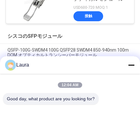
USD600-720 MOQ:1
接触
シスコのSFPモジュール
QSFP-100G-SWDM4 100G QSFP28 SWDM4 850-940nm 100m
DOM オプティカルトランシーバーモジュール
Laura
QSFP-40/100-SRBD=, Cisco QSFPトランシーバー, 100G/40G
SR-BiDi, LC, 100m OM4 MMF
12:04 AM
シスコ QSFP-100G-AOC3M 100G QSFP28 データセンター用ア
クティブ光ケーブル 3M
Good day, what product are you looking for?
人気カテゴリ
すべて
光学トランシーバー 
Sfp の光学トランシ
モジュール
ーバー