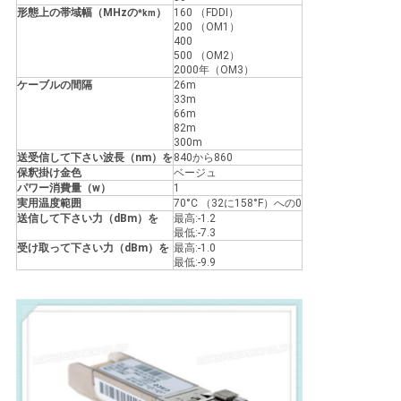
形態上の帯域幅（MHzの
）
160 （FDDI）
*km
200 （OM1）
400
地
500 （OM2）
2000年（OM3）
図
ケーブルの間隔
26m
33m
66m
82m
300m
プ
送受信して下さい波長（nm）を
840から860
保釈掛け金色
ベージュ
ラ
パワー消費量（w）
1
実用温度範囲
70°C （32に158°F）への0
送信して下さい力（dBm）を
最高:-1.2
イ
最低:-7.3
受け取って下さい力（dBm）を
最高:-1.0
バ
最低:-9.9
シ
ー
ポ