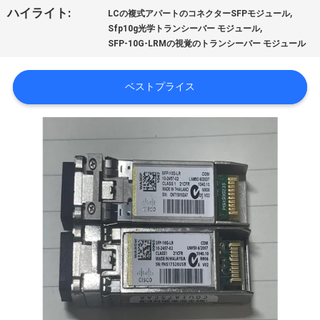
,
ハイライト:
LCの複式アパートのコネクターSFPモジュール
わ
,
Sfp10g光学トランシーバー モジュール
た
SFP-10G-LRMの視覚のトランシーバー モジュール
し
ベストプライス
た
ち
に
つ
い
て
工