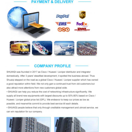
SITEMAP
プ
ラ
イ
バ
シ
ー
ポ
リ