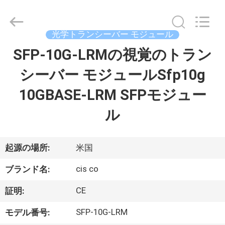
プ
ラ
イ
ヤ
光学トランシーバー モジュール
ー.
Copyright
©
SFP-10G-LRMの視覚のトラン
家
2016
-
2026
シーバー モジュールSfp10g
へ
LonRise
Equipment
Co.
10GBASE-LRM SFPモジュー
Ltd..
All
製
Rights
ル
Reserved.
品
起源の場所:
米国
ビ
cis co
ブランド名:
デ
CE
証明:
オ
SFP-10G-LRM
モデル番号: