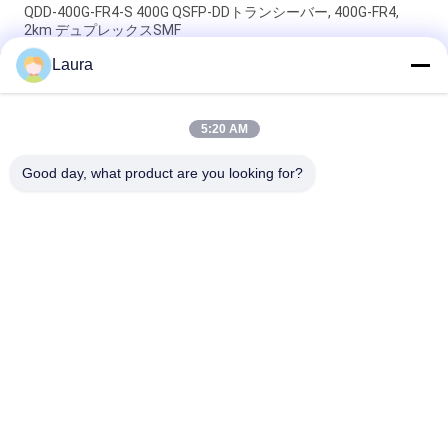
QDD-400G-FR4-S 400G QSFP-DDトランシーバー, 400G-FR4,
2km デュプレックスSMF
Laura
QDD-400G-DR4-S 400G QSFP-DDトランシーバー,400G-
DR4,500m デュプレックスSMF
5:20 AM
QDD-400G-LR4-S 400G QSFP-DDトランシーバー, 400G-LR4,
10km デュプレックスSMF
Good day, what product are you looking for?
人気カテゴリ
すべて
光学トランシーバー 
Sfp の光学トランシ
モジュール
ーバー
シスコのSFPモジュ
PLCの産業制御
ール
華為技術 SFP モジュ
Ciscoのイーサネッ
ール
ト スイッチ