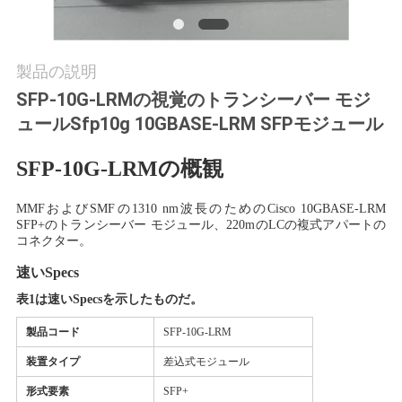
場
ツ
製品の説明
ア
SFP-10G-LRMの視覚のトランシーバー モジ
ー
ュールSfp10g 10GBASE-LRM SFPモジュール
SFP-10G-LRMの概観
品
質
MMFおよびSMFの1310 nm波長のためのCisco 10GBASE-LRM
SFP+のトランシーバー モジュール、220mのLCの複式アパートの
コネクター。
管
速いSpecs
理
表1は速いSpecsを示したものだ。
製品コード
SFP-10G-LRM
連
装置タイプ
差込式モジュール
絡
形式要素
SFP+