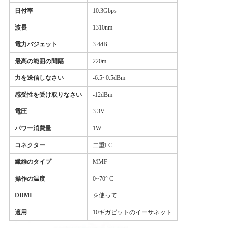
く
日付率
10.3Gbps
だ
波長
1310nm
電力バジェット
3.4dB
さ
最高の範囲の間隔
220m
い
力を送信しなさい
-6.5~0.5dBm
感受性を受け取りなさい
-12dBm
ニ
電圧
3.3V
ュ
パワー消費量
1W
ー
コネクター
二重LC
繊維のタイプ
MMF
ス
操作の温度
0~70° C
DDMI
を使って
事
適用
10ギガビットのイーサネット
件