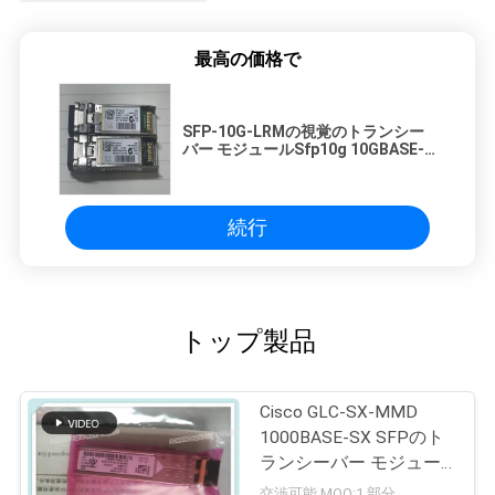
最高の価格で
SFP-10G-LRMの視覚のトランシー
バー モジュールSfp10g 10GBASE-
LRM SFPモジュール
続行
トップ製品
Cisco GLC-SX-MMD
1000BASE-SX SFPのト
ランシーバー モジュー
ル
交渉可能 MOQ:1 部分