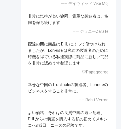
—— デイヴィッド Vike Moj
非常に気持が良い協同、貴重な製造者は、協
同を保ち続けます
—— ジョニーZarate
配達の間に商品は DHL によって傷つけられ
ましたが、LonRise は私達の製造者のために
時機を得ている私達実際に商品に新しい商品
を非常に認めます整理します
—— 李Papageorge
幸せな中国のTrustableの製造者、Lonriseの
ビジネスをすること非常に。
—— Rohit Verma
よい価格、それはの良質中国の速い配達、
DHLからの装置を購入する私の初めてメキシ
コへの3日、ニースの経験です。