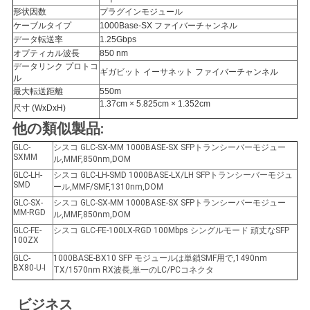
形状因数
プラグインモジュール
ケーブルタイプ
1000Base-SX ファイバーチャンネル
SITEMAP
データ転送率
1.25Gbps
オプティカル波長
850 nm
データリンク プロトコ
ギガビット イーサネット ファイバーチャンネル
ル
プ
最大転送距離
550m
1.37cm × 5.825cm × 1.352cm
尺寸 (WxDxH)
ラ
他の類似製品:
イ
GLC-
シスコ GLC-SX-MM 1000BASE-SX SFPトランシーバーモジュー
SXMM
ル,MMF,850nm,DOM
バ
GLC-LH-
シスコ GLC-LH-SMD 1000BASE-LX/LH SFPトランシーバーモジュ
SMD
ール,MMF/SMF,1310nm,DOM
シ
GLC-SX-
シスコ GLC-SX-MM 1000BASE-SX SFPトランシーバーモジュー
MM-RGD
ル,MMF,850nm,DOM
ー
GLC-FE-
シスコ GLC-FE-100LX-RGD 100Mbps シングルモード 頑丈なSFP
100ZX
ポ
GLC-
1000BASE-BX10 SFP モジュールは単鎖SMF用で,1490nm
BX80-U-I
TX/1570nm RX波長,単一のLC/PCコネクタ
リ
ビジネス