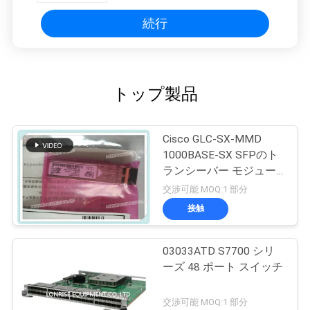
続行
トップ製品
Cisco GLC-SX-MMD
1000BASE-SX SFPのト
ランシーバー モジュー
ル
交渉可能 MOQ:1 部分
接触
03033ATD S7700 シリ
ーズ 48 ポート スイッチ
交渉可能 MOQ:1 部分