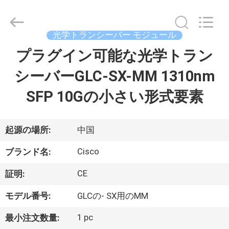
プ
ラ
イ
ヤ
光学トランシーバー モジュール
ー.
Copyright
©
プラグイン可能な光学トラン
家
2016
-
2026
シーバーGLC-SX-MM 1310nm
へ
LonRise
Equipment
Co.
SFP 10Gの小さい形式要素
Ltd..
All
製
Rights
Reserved.
品
起源の場所:
中国
Cisco
ブランド名:
ビ
CE
証明:
デ
モデル番号:
GLCの- SX用のMM
オ
1 pc
最小注文数量: