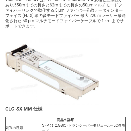
く
あり,550mまでの長さと62mまでの長さの50μmマルチモードフ
ァイバーリンクで動作する.5 μm ファイバー分散データインター
フェイス (FDDI) 級の多モードファイバー 最大 220 mレーザー最適
だ
化された 50 μm マルチモードファイバーケーブルで 1 km までサ
ポートできます.
さ
い
ニ
ュ
ー
ス
GLC-SX-MM 仕様
事
商品の詳細
SFP (ミニGBIC) トランシーバーモジュール - LC多モ
件
装置の種類
ード