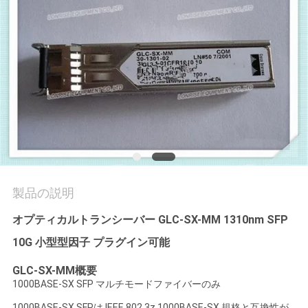
場
ツ
ア
ー
品
質
管
製品の説明
理
オプティカルトランシーバー GLC-SX-MM 1310nm SFP
10G 小型型因子 プラグイン可能
連
GLC-SX-MM概要
1000BASE-SX SFP マルチモードファイバーのみ
絡
1000BASE-SX SFPは,IEEE 802.3z 1000BASE-SX 規格と互換性が