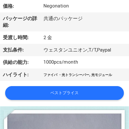
Negonation
価格:
わ
た
パッケージの詳
共通のパッケージ
細:
し
受渡し時間:
2 金
た
支払条件:
ウェスタンユニオン,T/T,Paypal
ち
1000pcs/month
供給の能力:
に
,
ハイライト:
つ
ファイバ ・光トランシーバー
光モジュール
い
ベストプライス
て
工