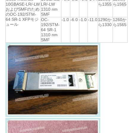
シ
10GBASE-LR/-LW
LR/-LW
ら1355
ら1565
およびSMFのため
1310 nm
ー
のOC-192/STM-
SMF
64 SR-1 XFPモジ
OC-
-1.0
-6.0
-1.0
-11.0
1290か
1260か
ュール
192/STM-
ら1330
ら1565
64 SR-1
1310 nm
SMF