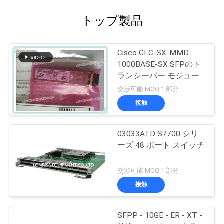
トップ製品
Cisco GLC-SX-MMD
1000BASE-SX SFPのト
ランシーバー モジュー
ル
交渉可能 MOQ:1 部分
接触
03033ATD S7700 シリ
ーズ 48 ポート スイッチ
交渉可能 MOQ:1 部分
接触
SFPP - 10GE - ER - XT -