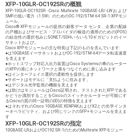
XFP-10GLR-OC192SRの概観
く
XFP-10GLR-OC192SR -Cisco Multirate 10GBASE-LR/-LWおよび
SMFの低い電力（1.5W）のためのOC-192/STM-64 SR-1 XFPモジ
だ
ュール。
Cisco® XFPモジュールの提供の顧客データ センタ、企業の配線
さ
の戸棚およびサービス・プロバイダの輸送の適用のための(POS)
の結合性の選択包みにSONET/SDHいろいろ10ギガビットのイー
い
サネットおよび。
Cisco XFPモジュールの主な特長は下記のものを含んでいます:
●は10GBASEイーサネットおよびOC-192/STM-64データ転送速度
を支えます
ニ
●ホットスワップ対応入出力装置はCisco Systemsの®のルーター
のXFPの港にネットワークと港をつなぐために差し込みます
ュ
●はインターフェイス選択の柔軟性を提供します
●サポートはモデルに「支払ように住みます」
ー
●はデジタル光学監視の機能を支えます
●は助けはモジュールはCisco証明され、テストされたXFPである
かどうか識別することをCiscoのスイッチかルーターが可能にす
ス
るCiscoの質の同一証明の(ID)の特徴を支えます
●はそれぞれのCisco 10GBASE XENPAKおよびX2との光学インタ
ーオペラビリティ、および同じリンクのSFP+モジュールを支えま
事
す
XFP-10GLR-OC192SRの指定
件
10GBASE-LRおよびOC192 SR-1のためのMultirate XFPモジュー