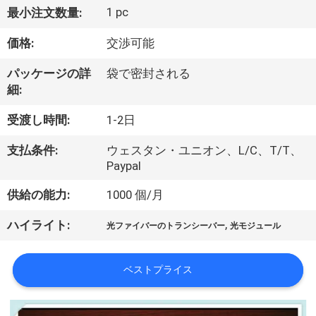
1 pc
最小注文数量:
わ
価格:
交渉可能
た
し
パッケージの詳
袋で密封される
細:
た
受渡し時間:
1-2日
ち
支払条件:
ウェスタン・ユニオン、L/C、T/T、
に
Paypal
つ
供給の能力:
1000 個/月
い
,
ハイライト:
光ファイバーのトランシーバー
光モジュール
て
ベストプライス
工