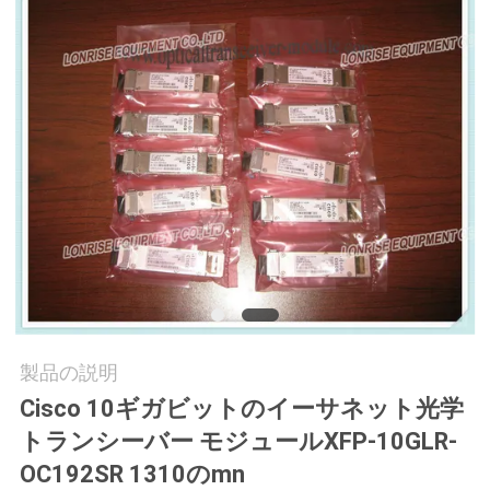
場
ツ
ア
ー
品
質
管
理
製品の説明
Cisco 10ギガビットのイーサネット光学
連
トランシーバー モジュールXFP-10GLR-
絡
OC192SR 1310のmn