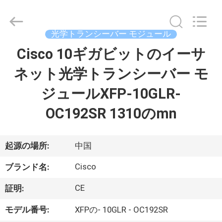
プ
ラ
イ
ヤ
光学トランシーバー モジュール
ー.
Copyright
©
Cisco 10ギガビットのイーサ
家
2016
-
2026
ネット光学トランシーバー モ
へ
LonRise
Equipment
Co.
ジュールXFP-10GLR-
Ltd..
All
製
Rights
OC192SR 1310のmn
Reserved.
品
起源の場所:
中国
ビ
Cisco
ブランド名:
デ
CE
証明:
オ
モデル番号:
XFPの- 10GLR - OC192SR