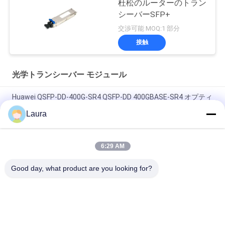
杜松のルーターのトラン
シーバーSFP+
交渉可能 MOQ:1 部分
接触
光学トランシーバー モジュール
Huawei QSFP-DD-400G-SR4 QSFP-DD 400GBASE-SR4 オプティ
カルトランシーバー MMF 850nm 0.05km MPO APC
Laura
AG1ZD32H、Huawei eSpace IAD アクセスデバイス、32 ポー
ト/SIP MGCP/電源モジュール付き
6:29 AM
CQP-SI400G-LR4 400G QSFP-DD長距離光接受信機
Good day, what product are you looking for?
人気カテゴリ
すべて
光学トランシーバー 
Sfp の光学トランシ