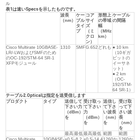
ル
表1は速いSpecsを示したものです。
波長
ケー
コア
形態上
ケーブル
SITEMAP
（nm）
ブル
サイ
の帯域
の間隔
タイ
ズ
幅
プ
（ミ
（MHz
クロ
km）
プ
ン）
Cisco Multirate 10GBASE-
1310
SMF
G.652
どれも
● 10 km
ラ
LR/-LWおよびSMFのため
（10ギガ
のOC-192/STM-64 SR-1
ビットの
イ
XFPモジュール
イーサネ
ット）
● 2 km
バ
（OC-
192/STM-
シ
64 SR-1）
テーブル2.Opticalは指定を送受信します
ー
プロダクト
タイプ
送信して
受け取っ
送信し
受け取
下さい力
て下さい
て下さ
って下
（dBm）
力
い波長
さい波
ポ
を
（dBm）
（nm）
長
を
を
（nm）
リ
を
最高
最低
最高
最低
範囲
範囲
Cisco Multirate
10GBASE-
+0.5
-8.2
+0.5
-14.4
1260か
1260か