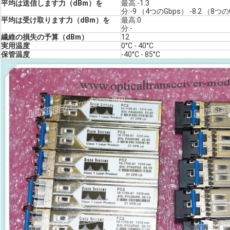
平均は送信します力（dBm）を
最高:-1.3
分:-9 （4つのGbps） -8.2 （8つの
平均は受け取ります力（dBm）を
最高:0
分:-
繊維の損失の予算（dBm）
12
実用温度
0°C - 40°C
保管温度
-40°C - 85°C