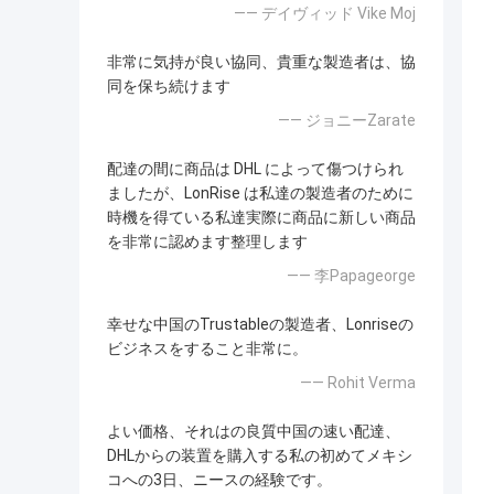
—— デイヴィッド Vike Moj
非常に気持が良い協同、貴重な製造者は、協
同を保ち続けます
—— ジョニーZarate
配達の間に商品は DHL によって傷つけられ
ましたが、LonRise は私達の製造者のために
時機を得ている私達実際に商品に新しい商品
を非常に認めます整理します
—— 李Papageorge
幸せな中国のTrustableの製造者、Lonriseの
ビジネスをすること非常に。
—— Rohit Verma
よい価格、それはの良質中国の速い配達、
DHLからの装置を購入する私の初めてメキシ
コへの3日、ニースの経験です。