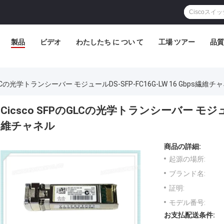
製品
ビデオ
わたしたち に つい て
工場 ツアー
品質
のGLCの光学トランシーバー モジュールDS-SFP-FC16G-LW 16 Gbps繊維チ
Cicsco SFPのGLCの光学トランシーバー モジュール
維チャネル
商品の詳細:
起源の場所:
ブランド名:
証明:
モデル番号:
お支払配送条件: