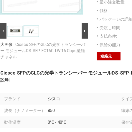
最小注文数量:
価格:
パッケージの詳細
受渡し時間:
支払条件:
大画像 :
Cicsco SFPのGLCの光学トランシーバ
供給の能力:
ー モジュールDS-SFP-FC16G-LW 16 Gbps繊維
連絡先
チャネル
Cicsco SFPのGLCの光学トランシーバー モジュールDS-SFP-F
説明
ブランド:
シスコ
タイプ
波長（ナノメーター）:
850
繊維の
動作温度:
0°C - 40°C
保存温