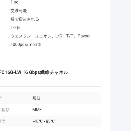
1 pc
交渉可能
:
袋で密封される
1-2日
ウェスタン・ユニオン、L/C、T/T、Paypal
1000pcs/month
C16G-LW 16 Gbps繊維チャネル
:
短波
種類:
MMF
度:
-40°C - 85°C