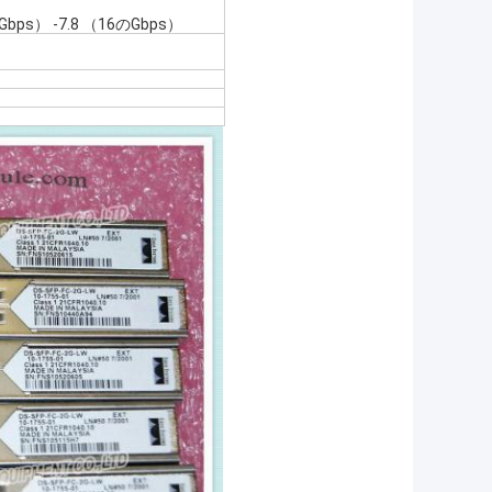
Gbps） -7.8 （16のGbps）