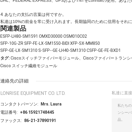
DHL、FEDERAL EXPRESS、UPSおよびTNTをLonriseの使
4.
あなたの支払の言葉は何ですか。
私達は10%の前金を常に受け入れます。長期協同のために信用をそれ
関連製品
ESFP-LH80-SM1591 OMXD30000 OSM010C02
SFP-10G-ZR SFP-FE-LX-SM1550-BIDI XFP-SX-MM850
SFP-GE-LX-SM1310 S-SFP--GE-LH40-SM1310 CSFP-GE-FE-BXD1
タグ:
Ciscoスイッチファイバーモジュール、Ciscoファイバートラン
Cisco スイッチ繊維モジュール
連絡先の詳細
LONRISE EQUIPMENT CO. LTD.
私達に直
コンタクトパーソン:
Mrs. Laura
電話番号:
+86 15921748445
ファックス:
86-21-37890191