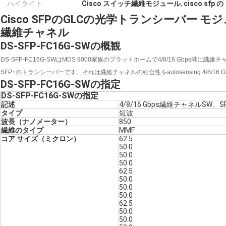
ハイライト:
Cisco スイッチ繊維モジュール
,
cisco sf
Cisco SFPのGLCの光学トランシーバー モジュール
繊維チャネル
DS-SFP-FC16G-SWの概観
DS-SFP-FC16G-SWはMDS 9000家族のプラットホームで4/8/16 Gbps港に繊
SFP+のトランシーバーです。それは繊維チャネルの結合性をautosensing 4/8/16
DS-SFP-FC16G-SWの指定
DS-SFP-FC16G-SWの指定
記述
4/8/16 Gbps繊維チャネルSW、S
タイプ
短波
波長（ナノメーター）
850
繊維のタイプ
MMF
コア サイズ（ミクロン）
62.5
50.0
50.0
50.0
62.5
50.0
50.0
50.0
62.5
50.0
50.0