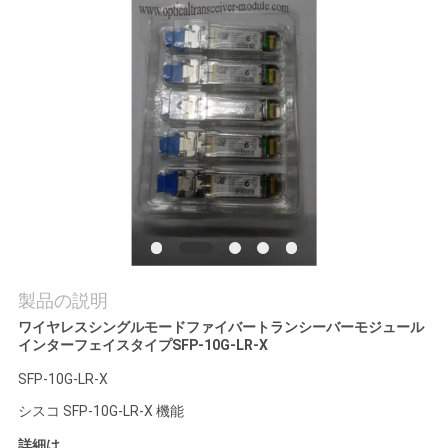
場
ツ
ア
ー
品
質
管
製品の説明
理
ワイヤレスシングルモードファイバートランシーバーモジュール
インターフェイスタイプSFP-10G-LR-X
SFP-10G-LR-X
連
シスコ SFP-10G-LR-X 機能
絡
詳細は