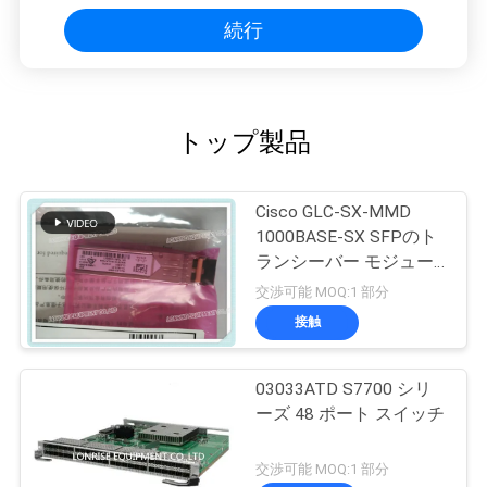
続行
トップ製品
Cisco GLC-SX-MMD
1000BASE-SX SFPのト
ランシーバー モジュー
ル
交渉可能 MOQ:1 部分
接触
03033ATD S7700 シリ
ーズ 48 ポート スイッチ
交渉可能 MOQ:1 部分