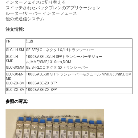
インターフェイスに切り替える
スイッチされたバックプレンのアプリケーション
ルーター/サーバー インターフェース
SITEMAP
他の光通信システム
注文情報:
プ
PN
記述
ラ
GLC-LH-SM
GE SFP,LCコネクタ LX/LHトランシーバー
GLC-LH-
1000BASE-LX/LH SFPトランシーバーモジュー
SMD
イ
ル,MMF/SMF,1310nm,DOM
GLC-SXMM
GE SFP,LCコネクタ SXトランシーバー
バ
GLC-SX-M-
1000BASE-SX SFPトランシーバーモジュール,MMF,850nm,DOM
MD
GLC-ZX-SM
1000BASE-ZX SFP
シ
GLC-ZX-SM
1000BASE-ZX SFP
ー
参照の写真:
ポ
リ