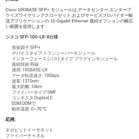
く
Cisco 10GBASE SFP+ モジュールは,データセンター,エンタープ
ライズワイヤリングクローゼット,およびサービスプロバイダー輸
だ
送アプリケーションの 10 Gigabit Ethernet 接続オプションの幅広
い範囲を提供します.
さ
シスコ SFP-10G-LR-X
仕様
い
形状因子:SFP+
デバイスタイプ:トランシーバーモジュール
インターフェース (バス) タイプ:プラグインモジュール
ニ
接続技術:有線
適用: 10GBASE-LR
データ転送速さ: 10Gbps
ュ
波長: 1310nm
最大距離: 10km
ー
ファイバータイプ:SMF
コンネクタ:DuplexLC
ス
DDM:DDMで
動作温度: 0~70 °C
応用:
事
ギガビットイーサネット
件
ファイバーチャネル