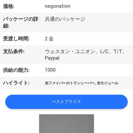
negonation
価格:
わ
た
パッケージの詳
共通のパッケージ
細:
し
受渡し時間:
2 金
た
支払条件:
ウェスタン・ユニオン、L/C、T/T、
ち
Paypal
に
1000
供給の能力:
つ
,
ハイライト:
光ファイバーのトランシーバー
光モジュール
い
て
ベストプライス
工