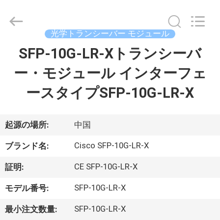
プ
ラ
イ
ヤ
光学トランシーバー モジュール
ー.
Copyright
©
SFP-10G-LR-Xトランシーバ
家
2016
-
2026
ー・モジュール インターフェ
へ
LonRise
Equipment
Co.
ースタイプSFP-10G-LR-X
Ltd..
All
製
Rights
Reserved.
品
起源の場所:
中国
Cisco SFP-10G-LR-X
ブランド名:
ビ
CE SFP-10G-LR-X
証明:
デ
SFP-10G-LR-X
モデル番号:
オ
SFP-10G-LR-X
最小注文数量: