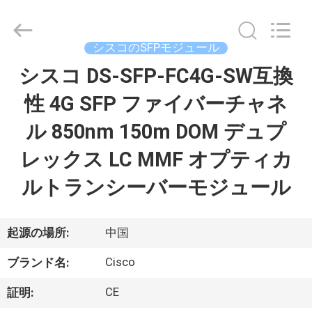
プ
ラ
イ
ヤ
シスコのSFPモジュール
ー.
Copyright
©
シスコ DS-SFP-FC4G-SW互換
家
2016
-
2026
性 4G SFP ファイバーチャネ
へ
LonRise
Equipment
Co.
ル 850nm 150m DOM デュプ
Ltd..
All
製
Rights
レックス LC MMF オプティカ
Reserved.
品
ルトランシーバーモジュール
ビ
起源の場所:
中国
デ
Cisco
ブランド名:
オ
CE
証明: