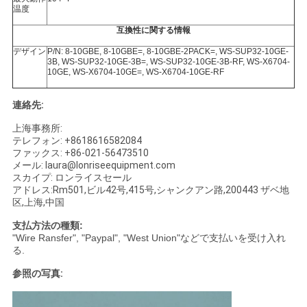
温度
互換性に関する情報
デザイン
P/N: 8-10GBE, 8-10GBE=, 8-10GBE-2PACK=, WS-SUP32-10GE-
3B, WS-SUP32-10GE-3B=, WS-SUP32-10GE-3B-RF, WS-X6704-
10GE, WS-X6704-10GE=, WS-X6704-10GE-RF
連絡先:
上海事務所:
テレフォン: +8618616582084
ファックス: +86-021-56473510
メール: laura@lonriseequipment.com
スカイプ: ロンライスセール
アドレス:Rm501,ビル42号,415号,シャンクアン路,200443 ザベ地
区,上海,中国
支払方法の種類:
"Wire Ransfer", "Paypal", "West Union"などで支払いを受け入れ
る.
参照の写真: