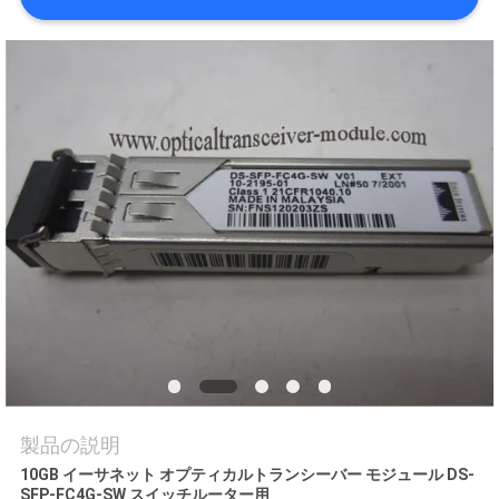
場
ツ
ア
ー
品
質
管
理
連
製品の説明
絡
10GB イーサネット オプティカルトランシーバー モジュール DS-
SFP-FC4G-SW スイッチルーター用