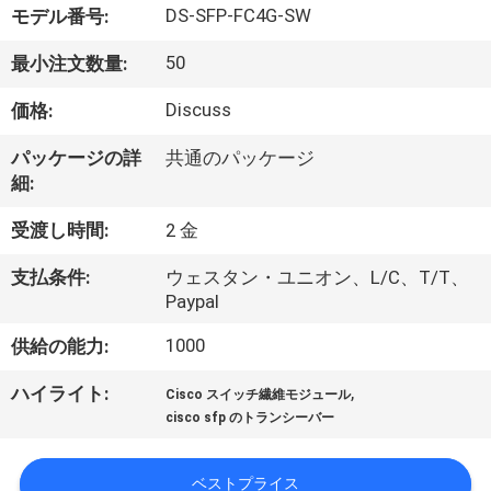
DS-SFP-FC4G-SW
モデル番号:
わ
50
最小注文数量:
た
Discuss
価格:
し
た
パッケージの詳
共通のパッケージ
細:
ち
受渡し時間:
2 金
に
支払条件:
ウェスタン・ユニオン、L/C、T/T、
つ
Paypal
い
1000
供給の能力:
て
,
ハイライト:
Cisco スイッチ繊維モジュール
cisco sfp のトランシーバー
工
ベストプライス