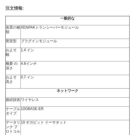
注文情報:
SITEMAP
一般的な
装置の種
XENPAKトランシーバーモジュール
類
プ
密室型
プラグインモジュール
ラ
およそ
1.4 イン
幅
イ
概要 の
4.8インチ
深さ
バ
およそ
0.7 イン
高さ
シ
ネットワーク
ー
接続技術
ワイヤレス
ポ
ケーブル
10GBASE-ER
タイプ
リ
データリ
10 ギガビット イーサネット
ンク プ
ロトコル