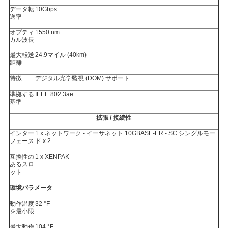
シ
データ転
10Gbps
ー
送率
オプティ
1550 nm
カル波長
最大転送
24.9マイル (40km)
距離
特徴
デジタル光学監視 (DOM) サポート
準拠する
IEEE 802.3ae
基準
拡張 / 接続性
インター
1 x ネットワーク - イーサネット 10GBASE-ER - SC シングルモー
フェース
ド x 2
互換性の
1 x XENPAK
あるスロ
ット
環境パラメータ
動作温度
32 °F
を最小限
最大動作
104 °F