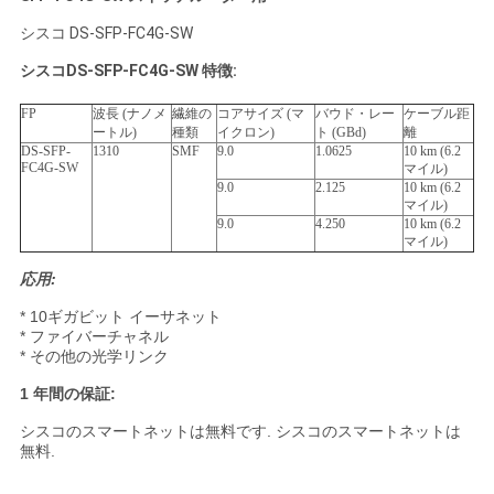
く
シスコ DS-SFP-FC4G-SW
だ
シスコ
DS-SFP-FC4G-SW 特徴:
さ
FP
波長 (ナノメ
繊維の
コアサイズ (マ
バウド・レー
ケーブル距
ートル)
種類
イクロン)
ト (GBd)
離
い
DS-SFP-
1310
SMF
9.0
1.0625
10 km (6.2
FC4G-SW
マイル)
9.0
2.125
10 km (6.2
マイル)
9.0
4.250
10 km (6.2
ニ
マイル)
ュ
応用:
ー
* 10ギガビット イーサネット
* ファイバーチャネル
* その他の光学リンク
ス
1 年間の保証:
シスコのスマートネットは無料です. シスコのスマートネットは
事
無料.
件