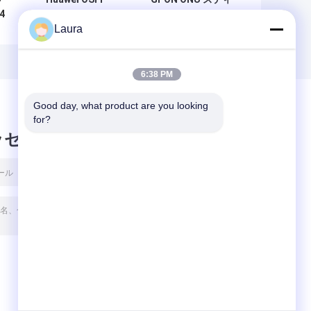
4
400G-SR4-D
ック モジュール |
Laura
400GBASE-SR4-D
SFP ループバック
ト
OSFP光トランシー
モジュール |ミニ光
ュ
バーモジュール
トランシーバー
850nm MPO12
|SFP/SFP+RJ45 ト
6:38 PM
50m
ランシーバー |光モ
ジュール EEPROM
Good day, what product are you looking 
プログラミング ボ
for?
ード
ッセージ