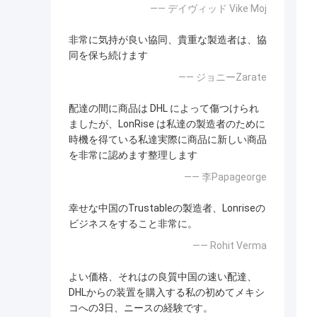
—— デイヴィッド Vike Moj
非常に気持が良い協同、貴重な製造者は、協
同を保ち続けます
—— ジョニーZarate
配達の間に商品は DHL によって傷つけられ
ましたが、LonRise は私達の製造者のために
時機を得ている私達実際に商品に新しい商品
を非常に認めます整理します
—— 李Papageorge
幸せな中国のTrustableの製造者、Lonriseの
ビジネスをすること非常に。
—— Rohit Verma
よい価格、それはの良質中国の速い配達、
DHLからの装置を購入する私の初めてメキシ
コへの3日、ニースの経験です。