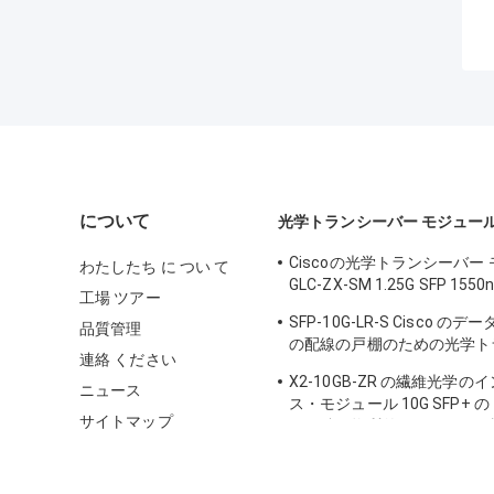
について
光学トランシーバー モジュー
Ciscoの光学トランシーバー
わたしたち に つい て
GLC-ZX-SM 1.25G SFP 1550
工場 ツアー
DDM
SFP-10G-LR-S Cisco の
品質管理
の配線の戸棚のための光学ト
連絡 ください
モジュール
X2-10GB-ZR の繊維光学
ニュース
ス・モジュール 10G SFP+
サイトマップ
ーの鉄の物質的なセリウムの