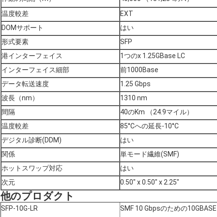
温度較差
EXT
DOMサポート
はい
形式要素
SFP
港インターフェイス
1つのx 1.25GBase LC
インターフェイス細部
前1000Base
データ転送速度
1.25 Gbps
波長（nm）
1310 nm
間隔
40のKm （24.9マイル）
温度較差
85°Cへの延長-10°C
デジタル診断(DDM)
はい
関係
単モード繊維(SMF)
ホットスワップ対応
はい
次元
0.50" x 0.50" x 2.25"
他のプロダクト
SFP-10G-LR
SMF 10 Gbpsのための10GBAS