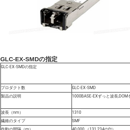
GLC-EX-SMDの指定
GLC-EX-SMDの指定
プロダクト数
GLC-EX-SMD
製品の説明
1000BASE-EXずっと波長;DO
波長（nm）
1310
繊維のタイプ
SMF
作動の間隔（m）
40,000 （131,234のft）