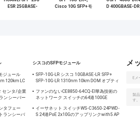
ESR 25GBASE-
Cisco 10G SFP+モ
D 400GBASE-DR
ESR SFP28トラン
ジュール,
1310nm 500m
シーバー 850nm
10GBASE-
MPO-12 SMF 光
300m LCデュプレ
LR/SMF/1310nm
ランシーバ モジ
ックス MMF DOM
ール
メ
ル
シスコのSFPモジュール
 モジュール
SFP-10G-LR シスコ 10GBASE-LR SFP+
nm 120km LC
SFP-10G-LR 1310nm 10km DOM オプティ
カルトランシーバーモジュール
データ センタ/企業
ファンのないCE8850-64CQ-EI華為技術の
ランシーバー
ネットワーク スイッチの64港100GE
QSFP28,2x10G SFP+、
のインタフェー
イーサネット スイッチWS-C3650-24PWD-
 のトランシーバ
S 24港PoE 2x10Gのアップリンクwith5 AP
証明
は認可します