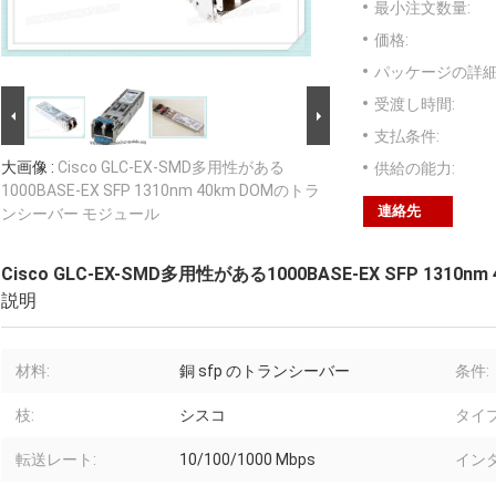
最小注文数量:
価格:
パッケージの詳細
受渡し時間:
支払条件:
大画像 :
Cisco GLC-EX-SMD多用性がある
供給の能力:
1000BASE-EX SFP 1310nm 40km DOMのトラ
連絡先
ンシーバー モジュール
Cisco GLC-EX-SMD多用性がある1000BASE-EX SFP 13
説明
材料:
銅 sfp のトランシーバー
条件:
枝:
シスコ
タイプ
転送レート:
10/100/1000 Mbps
イン