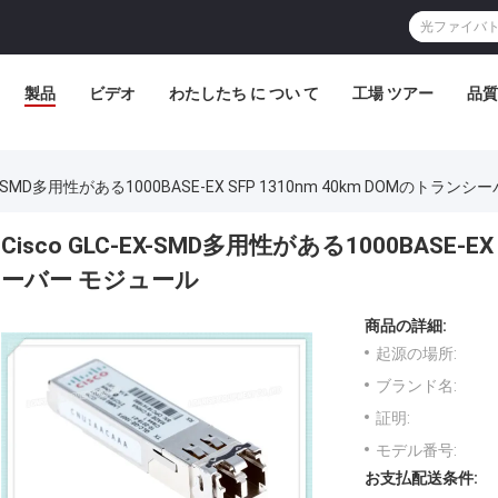
製品
ビデオ
わたしたち に つい て
工場 ツアー
品質
-EX-SMD多用性がある1000BASE-EX SFP 1310nm 40km DOMのトラ
Cisco GLC-EX-SMD多用性がある1000BASE-EX
ーバー モジュール
商品の詳細:
起源の場所:
ブランド名:
証明:
モデル番号:
お支払配送条件: