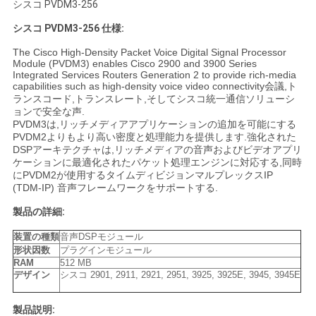
シスコ PVDM3-256
く
シスコ PVDM3-256
仕様:
だ
The Cisco High-Density Packet Voice Digital Signal Processor
Module (PVDM3) enables Cisco 2900 and 3900 Series
さ
Integrated Services Routers Generation 2 to provide rich-media
capabilities such as high-density voice video connectivity会議,ト
い
ランスコード,トランスレート,そしてシスコ統一通信ソリューシ
ョンで安全な声.
PVDM3は,リッチメディアアプリケーションの追加を可能にする
PVDM2よりもより高い密度と処理能力を提供します.強化された
ニ
DSPアーキテクチャは,リッチメディアの音声およびビデオアプリ
ケーションに最適化されたパケット処理エンジンに対応する,同時
ュ
にPVDM2が使用するタイムディビジョンマルプレックスIP
(TDM-IP) 音声フレームワークをサポートする.
ー
製品の詳細:
ス
装置の種類
音声DSPモジュール
形状因数
プラグインモジュール
RAM
512 MB
デザイン
シスコ 2901, 2911, 2921, 2951, 3925, 3925E, 3945, 3945E
事
件
製品説明: