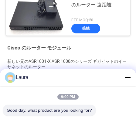
のルーター 遠距離
FTF MOQ:50
接触
Cisco のルーター モジュール
新しい元のASR1001-X ASR 1000のシリーズ ギガビットのイー
サネットのルーター
Laura
C9300 - NM -2Q =触媒9300 2 X 40GEネットワーク モジュールの
スペアー
9:00 PM
ISR 4221 Ciscoのルーター モジュール2GE 4GのドラムのWifiの
範囲のエクステンダー
Good day, what product are you looking for?
人気カテゴリ
すべて