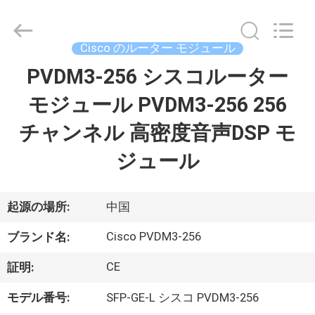
プ
ラ
イ
ヤ
Cisco のルーター モジュール
ー.
Copyright
©
PVDM3-256 シスコルーター
家
2016
-
2026
モジュール PVDM3-256 256
へ
LonRise
Equipment
Co.
チャンネル 高密度音声DSP モ
Ltd..
All
製
Rights
ジュール
Reserved.
品
起源の場所:
中国
ビ
Cisco PVDM3-256
ブランド名:
デ
CE
証明:
オ
モデル番号:
SFP-GE-L シスコ PVDM3-256