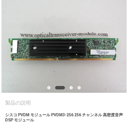
場
ツ
ア
ー
品
質
管
理
製品の説明
連
シスコ PVDM モジュール PVDM3-256 256 チャンネル 高密度音声
DSP モジュール
絡