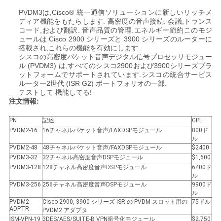
PVDM3は,Cisco® 統一通信ソリューションに新しいリッチメ
ディア機能をもたらします. 高密度の音声接続. 会議,トランス
SITEMAP
コード,および翻訳. 音声品質の管理.エネルギー節約このモジ
ュールは Cisco 2900 シリーズと 3900 シリーズのルーターに
搭載され,これらの機能を有効にします.
シスコの高密度パケット音声デジタル信号プロセッサモジュー
プ
ル (PVDM3) は,すべてのシスコ2900および3900シリーズプラ
ットフォームでサポートされています.シスコの統合サービス
ラ
ルーター2世代 (ISR G2) ポートフォリオの一部.
テストして 機能してる!
イ
注文情報:
バ
PN
記述
GPL
PVDM2-16
16チャネルパケット音声/FAXDSPモジュール
800ド
シ
ル
PVDM2-48
48チャネルパケット音声/FAXDSPモジュール
$2400
ー
PVDM3-32
32チャネル高密度音声DSPモジュール
$1,600
PVDM3-128
128チャネル高密度音声DSPモジュール
6400ド
ル
ポ
PVDM3-256
256チャネル高密度音声DSPモジュール
9900ド
ル
リ
PVDM2-
Cisco 2900, 3900 シリーズ ISR の PVDM スロット用の
75ドル
ADPTR
PVDM2 アダプタ
ISM-VPN-19
3DES/AES/SUITE-B VPN暗号化モジュール
$2,750