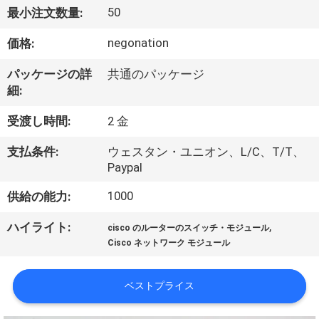
50
最小注文数量:
わ
negonation
価格:
た
し
パッケージの詳
共通のパッケージ
細:
た
受渡し時間:
2 金
ち
支払条件:
ウェスタン・ユニオン、L/C、T/T、
に
Paypal
つ
1000
供給の能力:
い
,
ハイライト:
cisco のルーターのスイッチ・モジュール
て
Cisco ネットワーク モジュール
ベストプライス
工