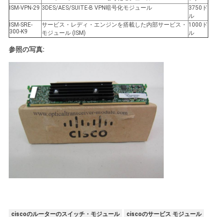
シ
ISM-VPN-29
3DES/AES/SUITE-B VPN暗号化モジュール
3750ド
ー
ル
ISM-SRE-
サービス・レディ・エンジンを搭載した内部サービス・
1000ド
300-K9
モジュール (ISM)
ル
参照の写真:
ciscoのルーターのスイッチ・モジュール
ciscoのサービス モジュール