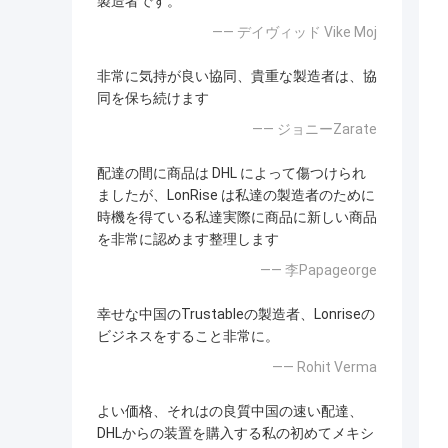
製造者です。
—— デイヴィッド Vike Moj
非常に気持が良い協同、貴重な製造者は、協
同を保ち続けます
—— ジョニーZarate
配達の間に商品は DHL によって傷つけられ
ましたが、LonRise は私達の製造者のために
時機を得ている私達実際に商品に新しい商品
を非常に認めます整理します
—— 李Papageorge
幸せな中国のTrustableの製造者、Lonriseの
ビジネスをすること非常に。
—— Rohit Verma
よい価格、それはの良質中国の速い配達、
DHLからの装置を購入する私の初めてメキシ