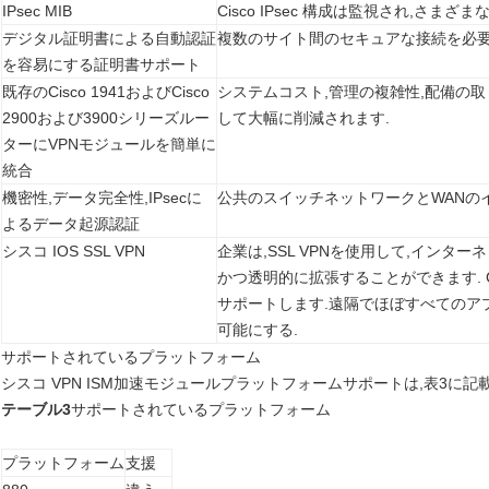
IPsec MIB
Cisco IPsec 構成は監視され,さま
デジタル証明書による自動認証
複数のサイト間のセキュアな接続を必
を容易にする証明書サポート
既存のCisco 1941およびCisco
システムコスト,管理の複雑性,配備の
2900および3900シリーズルー
して大幅に削減されます.
ターにVPNモジュールを簡単に
統合
機密性,データ完全性,IPsecに
公共のスイッチネットワークとWANの
よるデータ起源認証
シスコ IOS SSL VPN
企業は,SSL VPNを使用して,イン
かつ透明的に拡張することができます. Cisco IO
サポートします.遠隔でほぼすべてのア
可能にする.
サポートされているプラットフォーム
シスコ VPN ISM加速モジュールプラットフォームサポートは,表3に記
テーブル3
サポートされているプラットフォーム
プラットフォーム
支援