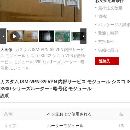
お支払配送条件:
最小注文数量:
価格:
パッケージの詳細
受渡し時間:
支払条件:
大画像 :
カスタム ISM-VPN-39 VPN 内部サービ
供給の能力:
ス モジュール シスコ ISR G2 シスコ VPN 内部サ
連絡先
ービス モジュール 3900 シリーズルーター - 暗
号化 モジュール
カスタム ISM-VPN-39 VPN 内部サービス モジュール シスコ 
3900 シリーズルーター - 暗号化 モジュール
説明
条件:
ペン先および使用される
枝:
タイプ:
ルーターモジュール
PN: