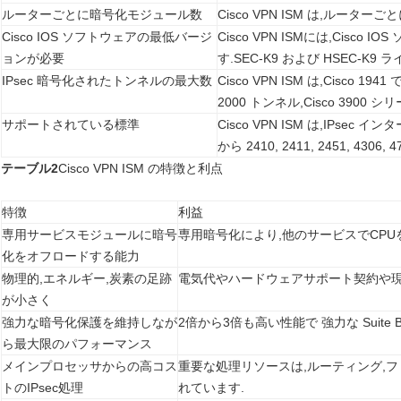
ルーターごとに暗号化モジュール数
Cisco VPN ISM は,ルー
Cisco IOS ソフトウェアの最低バージ
Cisco VPN ISMには,Cisco 
ョンが必要
す.SEC-K9 および HSEC-K9
IPsec 暗号化されたトンネルの最大数
Cisco VPN ISM は,Cisco 1
2000 トンネル,Cisco 390
サポートされている標準
Cisco VPN ISM は,IPsec 
から 2410, 2411, 2451, 4306, 47
テーブル2
Cisco VPN ISM の特徴と利点
特徴
利益
専用サービスモジュールに暗号
専用暗号化により,他のサービスでCP
化をオフロードする能力
物理的,エネルギー,炭素の足跡
電気代やハードウェアサポート契約や
が小さく
強力な暗号化保護を維持しなが
2倍から3倍も高い性能で 強力な Suite
ら最大限のパフォーマンス
メインプロセッサからの高コス
重要な処理リソースは,ルーティング,
トのIPsec処理
れています.