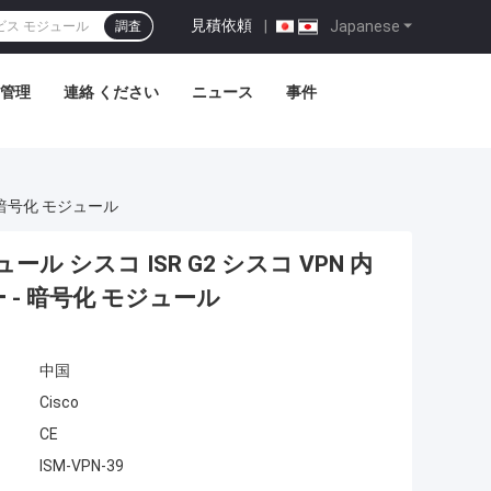
見積依頼
|
Japanese
調査
管理
連絡 ください
ニュース
事件
- 暗号化 モジュール
ール シスコ ISR G2 シスコ VPN 内
 - 暗号化 モジュール
中国
Cisco
CE
ISM-VPN-39