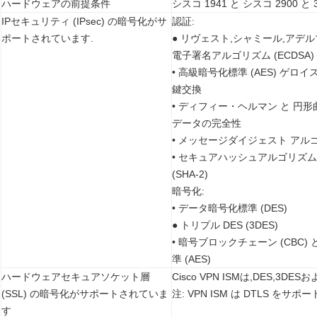
ハードウェアの前提条件
シスコ 1941 と シスコ 2900 
IPセキュリティ (IPsec) の暗号化がサ
認証:
ポートされています.
● リヴェスト,シャミール,アデルマ
電子署名アルゴリズム (ECDSA)
• 高級暗号化標準 (AES) ゲロ
鍵交換
• ディフィー・ヘルマン と 円形
データの完全性
• メッセージダイジェスト アルゴリ
• セキュアハッシュアルゴリズム1
(SHA-2)
暗号化:
• データ暗号化標準 (DES)
● トリプル DES (3DES)
• 暗号ブロックチェーン (CBC)
準 (AES)
ハードウェアセキュアソケット層
Cisco VPN ISMは,DES,3
(SSL) の暗号化がサポートされていま
注: VPN ISM は DTLS をサ
す