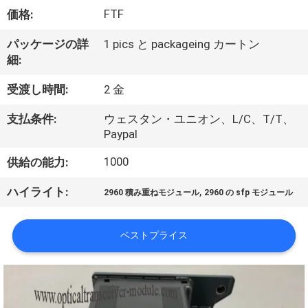
FTF
価格:
わ
た
パッケージの詳
1 pics と packageing カートン
細:
し
受渡し時間:
2 金
た
支払条件:
ウェスタン・ユニオン、L/C、T/T、
ち
Paypal
に
1000
供給の能力:
つ
,
ハイライト:
2960 積み重ねモジュール
2960 の sfp モジュール
い
て
ベストプライス
工