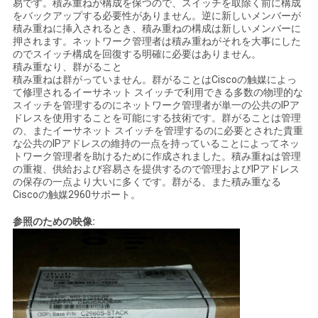
易です。積み重ねが構成を保つので、スイッチを取除く前に構成
をバックアップする必要性がありません。逆に新しいメンバーが
積み重ねに挿入されるとき、積み重ねの構成は新しいメンバーに
押されます。ネットワーク管理者は積み重ねがそれを大事にした
のでスイッチ構成を回復する明確に必要はありません。
積み重なり、群がること
積み重ねは群がっていません。群がることはCiscoの触媒によっ
て修理されるイーサネット スイッチで利用できる多数の物理的な
スイッチを管理するのにネットワーク管理者が単一の公共のIPア
ドレスを使用することを可能にする技術です。群がることは管理
の、またイーサネット スイッチを管理するのに必要とされた貴重
な公共のIPアドレスの維持の一点を持っていることによってネッ
トワーク管理者を助けるために作成されました。積み重ねは管理
の重複、供給および容易さを提供するので管理およびIPアドレス
の保存の一点より大いに多くです。群がる、また積み重なる
Ciscoの触媒2960サポート。
参照のための映像: