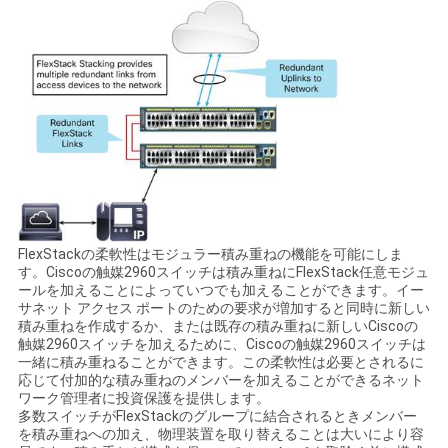
シ
ー
FlexStackの柔軟性はモジュラー積み重ねの機能を可能にしま
す。Ciscoの触媒2960スイッチは積み重ねにFlexStack任意モジュ
ールを加えることによっていつでも加えることができます。イー
サネット アクセス ポートのための要求が増加すると同時に新しい
積み重ねを作成するか、または既存の積み重ねに新しいCiscoの
触媒2960スイッチを加えるために、Ciscoの触媒2960スイッチは
一緒に積み重ねることができます。この柔軟性は必要とされるに
応じて付加的な積み重ねのメンバーを加えることができるネット
ワーク管理者に投資保護を提供します。
多数スイッチがFlexStackのグループに結合されるときメンバー
を積み重ねへの加え、物理装置を取り替えることは大いにより容