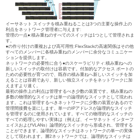
く
だ
イーサネット スイッチを積み重ねることは3つの主要な操作上の
利点をネットワーク管理者に与えます:
さ
管理の一点●:積み重ねのすべてのスイッチは1つとして管理されま
す。
い
●の作り付けの重複および高可用性:FlexStackの高速関係はその他
すべてのメンバーに各積み重ねのメンバーに余分なコミュニケー
ションを提供します。
ネットワークの必要性に合う●のスケーラビリティ:積み重ねへの
ニ
新しいスイッチの取付けは容易です。付加的なアクセス ポートの
ための必要性が育つので、既存の積み重ねへ新しいスイッチを加
ュ
えることは容易であり、新しい独立スイッチをネットワークに加
えますより速く。
ー
最初の操作上の利点は管理するべき少数の装置です。積み重ねの
多数の物理的なスイッチは単一の論理的なスイッチとして現われ
ス
ます。これは管理するべきネットワークに少数の装置があるので
管理間接費を楽にします。単一のIPアドレスが論理的なスイッチ
を管理するのに使用されています。すべての物理的なスイッチの
すべての処理しやすい実体は（例えば、イーサネット インターフ
事
ェイスおよびVLANs）論理的なスイッチから形成され、管理する
ことができます。論理的なスイッチはネットワークの単一の実体
件
として現われます。層2ネットワークでは、論理的なスイッチは