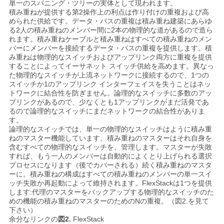
単一のスパニング・ツリーの実体として現われます。
積み重ねが提供する第2操作上の利点は作り付けの重複および高
められた供給です。データ・パスの重複は積み重ね建築にあらゆ
SITEMAP
る2人の積み重ねのメンバー間に2本の物理的な道があるので造ら
れます。積み重ねケーブルと積み重ねはすべての積み重ねのメン
バーにメンバーを接続するデータ・パスの重複を提供します。積
み重ねは物理的なスイッチおよびアップリンク両方に重複を提供
プ
することによってイーサネット スイッチ供給を高めます。異なっ
た物理的なスイッチが上流ネットワークに接続するので、1つの
ラ
スイッチか1のアップリンク インターフェイスを失うことはネッ
トワークに結合性を防ぎません。論理的なスイッチに多数のアッ
イ
プリンクがあるので、少なくとも1アップリンクがまだ活発であ
るので論理的なスイッチにまだネットワークの結合性がありま
す。
バ
論理的なスイッチでは、単一の物理的なスイッチはように積み重
ねのマスター機能しています。積み重ねのマスターはそれ自身を
シ
含むすべての物理的なスイッチを、管理します。マスターが失敗
すれば、もう一人のメンバーは自動的によくとり上げられる選択
ー
プロセスになります（後でカバーされる）続く積み重ねのマスタ
ーに。積み重ねの構成はすべての積み重ねのメンバーの単一スイ
ポ
ッチ失敗か再起動によって維持されます。FlexStackは1つを提供
します:代理のマスターをバックアップする物理的なスイッチのた
リ
めの機能の積み重ねのマスターのためのNの重複。（図2.を見て
下さい）
余分なリンクの
図2.
FlexStack