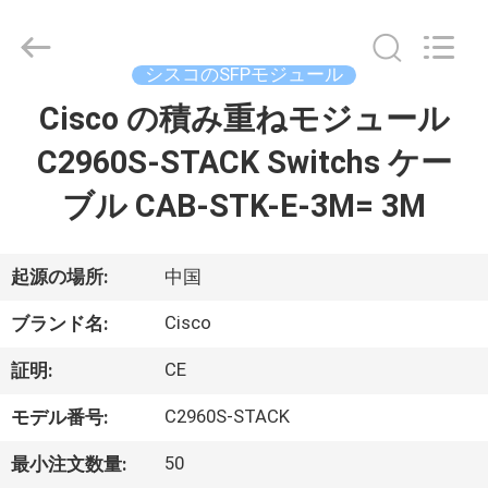
プ
ラ
イ
ヤ
シスコのSFPモジュール
ー.
Copyright
©
Cisco の積み重ねモジュール
家
2016
-
2026
C2960S-STACK Switchs ケー
へ
LonRise
Equipment
Co.
ブル CAB-STK-E-3M= 3M
Ltd..
All
製
Rights
Reserved.
品
起源の場所:
中国
Cisco
ブランド名:
ビ
CE
証明:
デ
C2960S-STACK
モデル番号:
オ
50
最小注文数量: