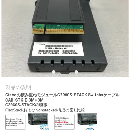
場
ツ
ア
ー
品
質
管
製品の説明
理
Ciscoの積み重ねモジュールC2960S-STACK Switchsケーブル
CAB-STK-E-3M= 3M
C2960S-STACKの特徴:
FlexStackおよびNonstacked構成の
図1.
比較
連
絡