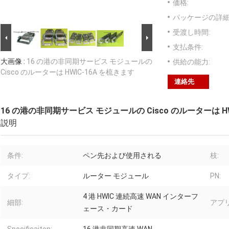
価格:
パッケージの詳細
受渡し時間:
支払条件:
大画像 :
16 の港の非同期サービス モジュールの
供給の能力:
Cisco のルーターは HWIC-16A を梳きます
連絡先
16 の港の非同期サービス モジュールの Cisco のルーターは HW
説明
条件:
ペン先および使用される
枝:
タイプ:
ルーター モジュール
PN:
4 港 HWIC 連続高速 WAN インターフ
細部:
アプ
ェース・カード