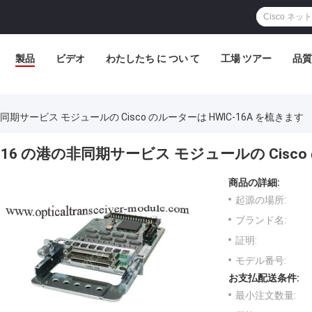
製品
ビデオ
わたしたち に つい て
工場 ツアー
品質
同期サービス モジュールの Cisco のルーターは HWIC-16A を梳きます
16 の港の非同期サービス モジュールの Cisco 
商品の詳細:
起源の場所:
ブランド名:
証明:
モデル番号:
お支払配送条件:
最小注文数量: