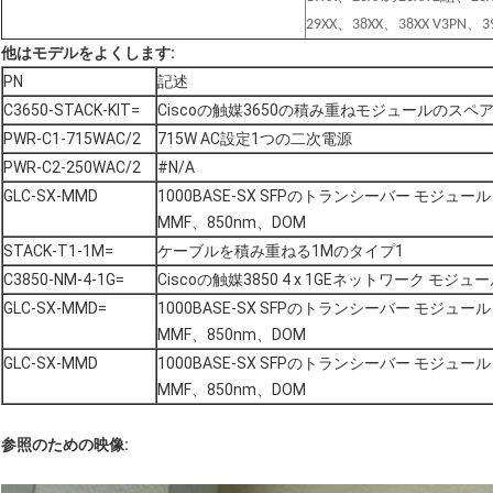
29XX、38XX、38XX V3PN、3
他はモデルをよくします:
PN
記述
C3650-STACK-KIT=
Ciscoの触媒3650の積み重ねモジュールのスペ
PWR-C1-715WAC/2
715W AC設定1つの二次電源
PWR-C2-250WAC/2
#N/A
GLC-SX-MMD
1000BASE-SX SFPのトランシーバー モジュー
MMF、850nm、DOM
STACK-T1-1M=
ケーブルを積み重ねる1Mのタイプ1
C3850-NM-4-1G=
Ciscoの触媒3850 4 x 1GEネットワーク モジュ
GLC-SX-MMD=
1000BASE-SX SFPのトランシーバー モジュー
MMF、850nm、DOM
GLC-SX-MMD
1000BASE-SX SFPのトランシーバー モジュー
MMF、850nm、DOM
参照のための映像: