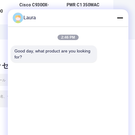
Cisco C9300X-
PWR C1 350WAC
00
NM-8Y Catalyst
is the 350W AC
Laura
の
9300シリーズネッ
Config 1 Power
の
トワーク拡張モジ
Supply for Cisco
ー
ュール 8ポートSFP
switches 350W AC
造
と25Gbpsデータレ
Config 1 Power
2:46 PM
ート
Supply
Good day, what product are you looking 
for?
ッセージ