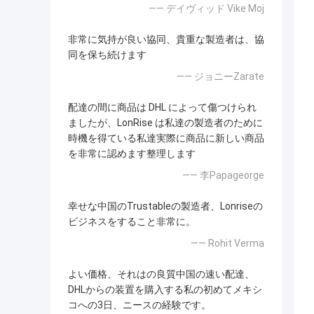
—— デイヴィッド Vike Moj
非常に気持が良い協同、貴重な製造者は、協
同を保ち続けます
—— ジョニーZarate
配達の間に商品は DHL によって傷つけられ
ましたが、LonRise は私達の製造者のために
時機を得ている私達実際に商品に新しい商品
を非常に認めます整理します
—— 李Papageorge
幸せな中国のTrustableの製造者、Lonriseの
ビジネスをすること非常に。
—— Rohit Verma
よい価格、それはの良質中国の速い配達、
DHLからの装置を購入する私の初めてメキシ
コへの3日、ニースの経験です。