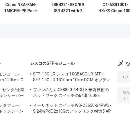
Cisco NXA-FAN-
ISR4221-SEC/K9
C1-ASR1001-
160CFM-PE Port-
ISR 4321 with 2
HX/K9 Cisco 10
side Intake Fan
onboard GE, 2
のシリーズASR
Module for Nexus
NIM slots, 1 ISC
プラットホーム
Switches
slot, 4 GB Flash
Ciscoのルータ
Memory default, 4
モジュールの製
GB DRAM default
者
メ
ル
シスコのSFPモジュール
 モジュール
SFP-10G-LR シスコ 10GBASE-LR SFP+
nm 120km LC
SFP-10G-LR 1310nm 10km DOM オプティ
カルトランシーバーモジュール
データ センタ/企業
ファンのないCE8850-64CQ-EI華為技術の
ランシーバー
ネットワーク スイッチの64港100GE
QSFP28,2x10G SFP+、
のインタフェー
イーサネット スイッチWS-C3650-24PWD-
 のトランシーバ
S 24港PoE 2x10Gのアップリンクwith5 AP
証明
は認可します