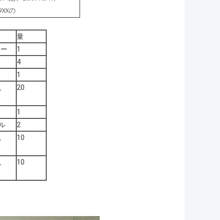
9XXの
量
アー
1
4
1
ル、
20
1
ール
2
ル、
10
ル、
10