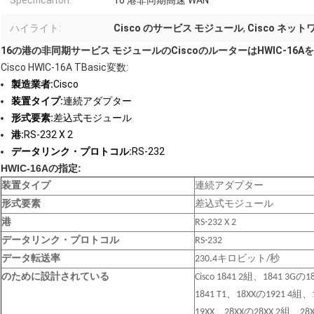
Specificaiton:
16 港非同期高速 WAN
ハイライト:
Cisco のサービス モジュール
,
Cisco ネッ
16の港の非同期サービス モジュールのCiscoのルーターはHWIC-16A
Cisco HWIC-16A TBasic変数:
製造業者:
Cisco
装置タイプ:
連続アダプター
形式要素:
差込式モジュール
港:
RS-232 X 2
データリンク・プロトコル:
RS-232
HWIC-16Aの指定:
装置タイプ
連続アダプター
形式要素
差込式モジュール
港
RS-232 X 2
データリンク・プロトコル
RS-232
データ転送率
230.4キロビット/秒
のために設計されている
Cisco 1841 2組、1841 3Gの
1841 T1、18XXの1921 4組、
19XX、28XXの28XX 2組、28