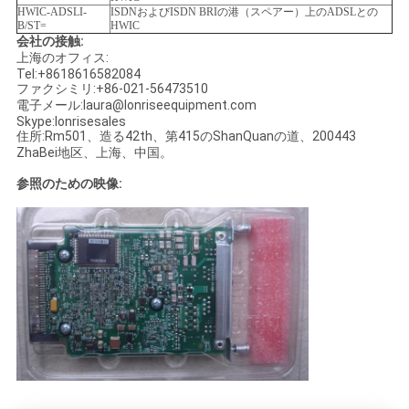
HWIC-ADSLI-
ISDNおよびISDN BRIの港（スペアー）上のADSLとの
B/ST=
HWIC
会社の接触:
SITEMAP
上海のオフィス:
Tel:+8618616582084
ファクシミリ:+86-021-56473510
電子メール:laura@lonriseequipment.com
プ
Skype:lonrisesales
住所:Rm501、造る42th、第415のShanQuanの道、200443
ラ
ZhaBei地区、上海、中国。
イ
参照のための映像:
バ
シ
ー
ポ
リ