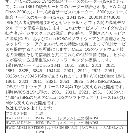
す。これらのCisco 1941の統合サービスのルーター(ISR)によっ
く
て、Cisco 1861の統合サービスのルーター結合される、HWICsは
Cisco 2900のシリーズ統合サービスのルーター、3900のシリーズ
だ
統合サービスのルーター(ISRs)、1841 ISR、2800および3800
ISRs加入者宅内機器(CPE)とセントラル・オフィス間の高速デジ
タル データ伝送を提供します。これはサービスプロバイダおよび
さ
転売者がビジネスクラスの保証、声の統合、区別されたサービス
の等級(CoS)、およびCisco IOSの®ソフトウェアとの管理された
い
ネットワーク・アクセスのための特徴の支持によって付加サービ
スを提供することを可能にします。Cisco IOSのソフトウェア技
術の管理性そして信頼性と共にこれらの付加価値特徴は、ビジネ
スが要求する成果重視のネットワーキングを提供します。
ニ
1港HWICカードはCisco 1841、1861、2801、2811、2821、
2851、3825、3845、1941年、2901、2911、2921、2951、
ュ
3925および3945 ISRsで支えられます。1港HWICsはCisco 1841
1861、2801、2811、2821、2851、3825、3845 ISRsのCisco
ー
IOSのソフトウェア リリース12.4(4) Tから支えられた開始です。
1港HWICSは1941型の、2901、2911、2921、2951、3925およ
ス
び3945 ISRsのためのCisco IOSのソフトウェア リリース15.0(1)
Mから支えられた開始です。
他はモデルをよくします:
プロダクト数
記述
事
HWIC-1ADSLI
ISDN HWIC （システム）上の1港ADSL
HWIC-1ADSLI=
ISDN HWIC （スペアー）上の1港ADSL
HWIC-ADSLI-B/ST
ISDNおよびISDN BRIの港（システム）上のADSLとの
件
HWIC