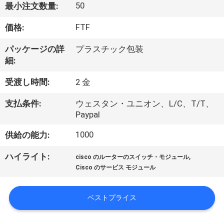
50
最小注文数量:
わ
FTF
価格:
た
パッケージの詳
プラスチック包装
し
細:
た
受渡し時間:
2 金
ち
支払条件:
ウェスタン・ユニオン、L/C、T/T、
に
Paypal
つ
1000
供給の能力:
い
,
ハイライト:
cisco のルーターのスイッチ・モジュール
Cisco のサービス モジュール
て
ベストプライス
工