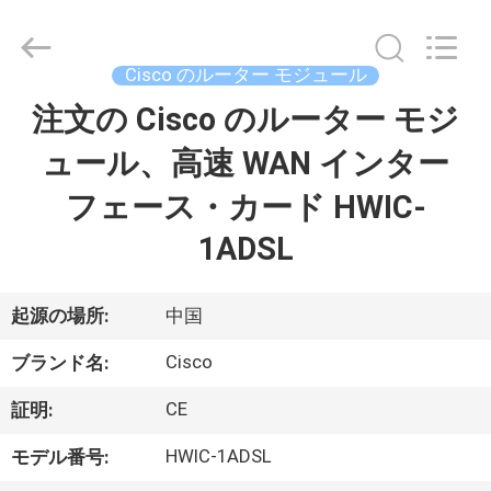
プ
ラ
イ
ヤ
Cisco のルーター モジュール
ー.
Copyright
©
注文の Cisco のルーター モジ
家
2016
-
2026
ュール、高速 WAN インター
へ
LonRise
Equipment
Co.
フェース・カード HWIC-
Ltd..
All
製
Rights
1ADSL
Reserved.
品
起源の場所:
中国
ビ
Cisco
ブランド名:
デ
CE
証明:
オ
HWIC-1ADSL
モデル番号: