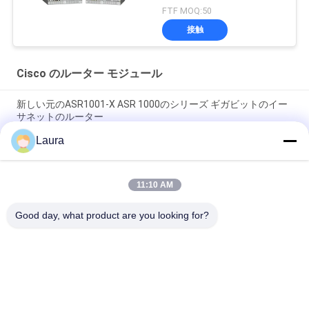
工場
FTF MOQ:50
接触
Cisco のルーター モジュール
新しい元のASR1001-X ASR 1000のシリーズ ギガビットのイー
サネットのルーター
Laura
C9300 - NM -2Q =触媒9300 2 X 40GEネットワーク モジュールの
スペアー
11:10 AM
ISR 4221 Ciscoのルーター モジュール2GE 4GのドラムのWifiの
範囲のエクステンダー
Good day, what product are you looking for?
人気カテゴリ
すべて
光学トランシーバー 
Sfp の光学トランシ
モジュール
ーバー