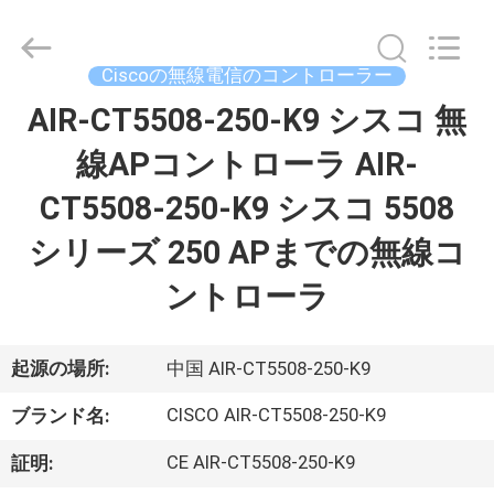
プ
ラ
イ
ヤ
Ciscoの無線電信のコントローラー
ー.
Copyright
©
AIR-CT5508-250-K9 シスコ 無
家
2016
-
2026
線APコントローラ AIR-
へ
LonRise
Equipment
Co.
CT5508-250-K9 シスコ 5508
Ltd..
All
製
Rights
シリーズ 250 APまでの無線コ
Reserved.
品
ントローラ
ビ
起源の場所:
中国 AIR-CT5508-250-K9
デ
CISCO AIR-CT5508-250-K9
ブランド名:
オ
CE AIR-CT5508-250-K9
証明: