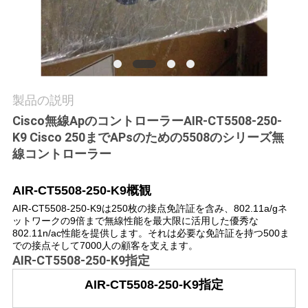
場
ツ
ア
ー
製品の説明
Cisco無線ApのコントローラーAIR-CT5508-250-
品
K9 Cisco 250までAPsのための5508のシリーズ無
線コントローラー
質
管
AIR-CT5508-250-K9
概観
AIR-CT5508-250-K9は250枚の接点免許証を含み、802.11a/gネ
理
ットワークの9倍まで無線性能を最大限に活用した優秀な
802.11n/ac性能を提供します。それは必要な免許証を持つ500ま
での接点そして7000人の顧客を支えます。
AIR-CT5508-250-K9
指定
連
AIR-CT5508-250-K9指定
絡