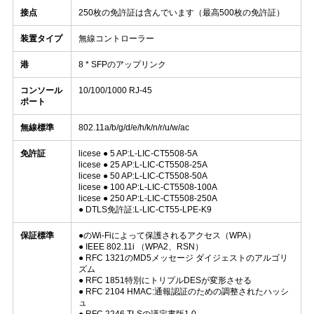
く
接点
250枚の免許証は含んでいます（最高500枚の免許証）
だ
装置タイプ
無線コントローラー
港
8 * SFPのアップリンク
さ
コンソール
10/100/1000 RJ-45
い
ポート
無線標準
802.11a/b/g/d/e/h/k/n/r/u/w/ac
ニ
免許証
licese ● 5 AP:L-LIC-CT5508-5A
licese ● 25 AP:L-LIC-CT5508-25A
ュ
licese ● 50 AP:L-LIC-CT5508-50A
licese ● 100 AP:L-LIC-CT5508-100A
licese ● 250 AP:L-LIC-CT5508-250A
ー
● DTLS免許証:L-LIC-CT55-LPE-K9
ス
保証標準
●のWi-Fiによって保護されるアクセス（WPA）
● IEEE 802.11i （WPA2、RSN）
● RFC 1321のMD5メッセージ ダイジェストのアルゴリ
ズム
事
● RFC 1851特別にトリプルDESが変形させる
● RFC 2104 HMAC:通報認証のための調整されたハッシ
ュ
件
● RFC 2246 TLSの議定書版1.0