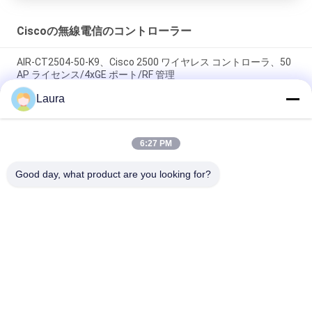
Ciscoの無線電信のコントローラー
AIR-CT2504-50-K9、Cisco 2500 ワイヤレス コントローラ、50
AP ライセンス/4xGE ポート/RF 管理
Laura
Cisco C9800-L-F-K9 WLAN コントローラ Catalyst 9800-L 光フ
ァイバ アップリンク ワイヤレス コントローラ
6:27 PM
華為技術AirEngine5761-11WDの屋内11ax部屋のタイプ2を+ 2
つの二重頻度接点
Good day, what product are you looking for?
人気カテゴリ
すべて
光学トランシーバー 
Sfp の光学トランシ
モジュール
ーバー
シスコのSFPモジュ
PLCの産業制御
ール