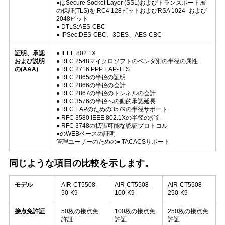
シ
●はSecure Socket Layer (SSL)およびトランスポート層
の保証(TLS)を:RC4 128ビットおよびRSA 1024 -および
ー
2048ビット
● DTLS:AES-CBC
● IPSec:DES-CBC、3DES、AES-CBC
証明、承認
● IEEE 802.1X
および説明
● RFC 2548マイクロソフトのベンダ別の半径の属性
の(AAA)
● RFC 2716 PPP EAP-TLS
● RFC 2865の半径の証明
● RFC 2866の半径の会計
● RFC 2867の半径のトンネルの会計
● RFC 3576の半径への動的承認延長
● RFC EAPのための3579の半径サポート
● RFC 3580 IEEE 802.1Xの半径の指針
● RFC 3748の拡張可能な認証プロトコル
●のWEBベースの証明
管理ユーザーのための● TACACSサポート
同じような項目の比較を示します。
モデル
AIR-CT5508-
AIR-CT5508-
AIR-CT5508-
50-K9
100-K9
250-K9
接点免許証
50枚の接点免
100枚の接点免
250枚の接点免
許証
許証
許証