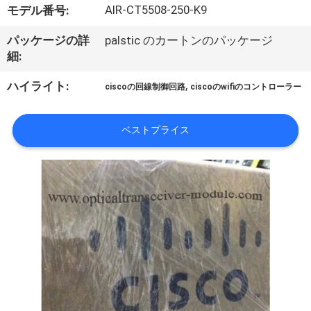
AIR-CT5508-250-K9
モデル番号:
わ
パッケージの詳
palstic のカートンのパッケージ
た
細:
し
,
ハイライト:
ciscoの回線制御回路
ciscoのwifiのコントローラー
た
ち
ベストプライス
に
つ
い
て
工