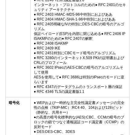
インターネット・プロトコルのための● RFC 2401のセキ
ュリティ アーキテクチャ
● RFC 2403 HMAC-MD5-96中特別におよびああ
SITEMAP
● RFC 2404 HMAC-SHA-1-96中特別におよびああ
● RFC 2405明確なIVの特別にDES-CBCの暗号のアルゴ
リズム
保証ペイロード(ESP)を内部に閉じ込める● RFC 2406 IP
プ
ISAKMPのための● RFC 2407の解釈
● RFC 2408 ISAKMP
ラ
● RFC 2409 IKE
● RFC 2451特別にCBCモード暗号のアルゴリズム
● RFC 3280のインターネットX.509 PKIの証明書および
イ
CRLのプロフィール
● RFC 3602 IPsecのAES-CBCの暗号のアルゴリズムそ
バ
して使用
AESを使用して● RFC 3686は特別のIPsecのモードに逆
らいます
シ
● RFC 4347のデータグラムのトランスポート層の保証
● RFC 4346 TLSの議定書版1.1
ー
暗号化
● WEPおよび一時的な主完全性議定書メッセージの完全
性の点検（TKIP-MIC）:RC4 40、104および128ビット
ポ
（静的な、共用キー）
●の高度の暗号化標準的な(AES):CBC、CCMの暗号のブ
リ
ロックの鎖でつなぐ通報認証コード議定書（CCMP）の
反対モード
● DES:DES-CBC、3DES