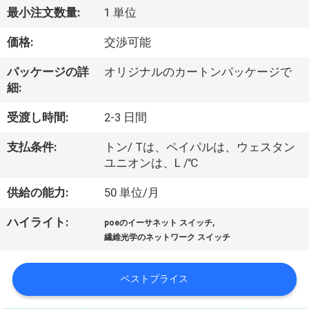
最小注文数量:
1 単位
わ
価格:
交渉可能
た
し
パッケージの詳
オリジナルのカートンパッケージで
細:
た
受渡し時間:
2-3 日間
ち
支払条件:
トン/ Tは、ペイパルは、ウェスタン
に
ユニオンは、L /℃
つ
供給の能力:
50 単位/月
い
,
ハイライト:
poeのイーサネット スイッチ
て
繊維光学のネットワーク スイッチ
ベストプライス
工