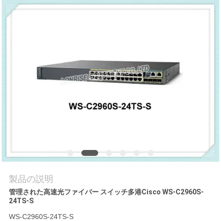
場
ツ
ア
ー
品
質
管
理
製品の説明
連
管理された高速光ファイバー スイッチ多港Cisco WS-C2960S-
24TS-S
絡
WS-C2960S-24TS-S