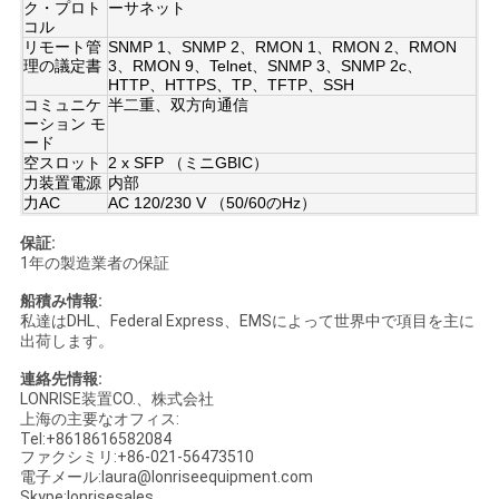
ク・プロト
ーサネット
コル
リモート管
SNMP 1、SNMP 2、RMON 1、RMON 2、RMON
SITEMAP
理の議定書
3、RMON 9、Telnet、SNMP 3、SNMP 2c、
HTTP、HTTPS、TP、TFTP、SSH
コミュニケ
半二重、双方向通信
ーション モ
プ
ード
空スロット
2 x SFP （ミニGBIC）
ラ
力装置電源
内部
力AC
AC 120/230 V （50/60のHz）
イ
保証:
1年の製造業者の保証
バ
船積み情報:
シ
私達はDHL、Federal Express、EMSによって世界中で項目を主に
出荷します。
ー
連絡先情報:
LONRISE装置CO.、株式会社
ポ
上海の主要なオフィス:
Tel:+8618616582084
リ
ファクシミリ:+86-021-56473510
電子メール:laura@lonriseequipment.com
Skype:lonrisesales