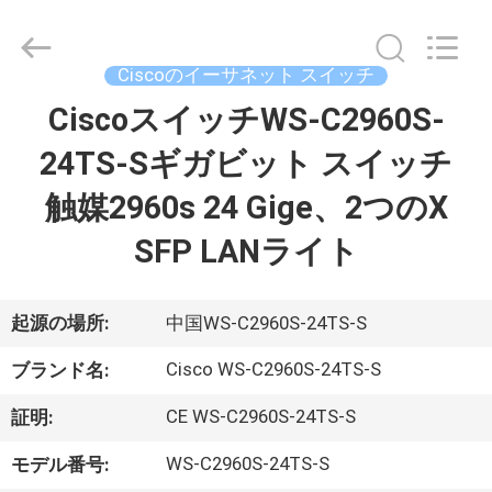
プ
ラ
イ
ヤ
Ciscoのイーサネット スイッチ
ー.
Copyright
©
CiscoスイッチWS-C2960S-
家
2016
-
2026
24TS-Sギガビット スイッチ
へ
LonRise
Equipment
Co.
触媒2960s 24 Gige、2つのX
Ltd..
All
製
Rights
SFP LANライト
Reserved.
品
起源の場所:
中国WS-C2960S-24TS-S
ビ
Cisco WS-C2960S-24TS-S
ブランド名:
デ
CE WS-C2960S-24TS-S
証明:
オ
WS-C2960S-24TS-S
モデル番号: