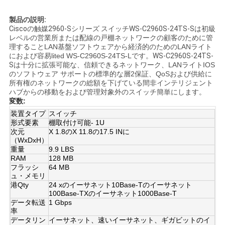
く
製品の説明:
だ
Ciscoの触媒2960-Sシリーズ スイッチWS-C2960S-24TS-Sは
初級
レベルの営業所または配線の戸棚ネットワークの顧客のために管
理することLAN基盤ソフトウェアから経済的のためのLANライト
さ
におよび容易lited WS-C2960S-24TS-Lです。
WS-C2960S-24TS-
Sは
十分に拡張可能な、信頼できるネットワーク、LANライトIOS
い
のソフトウェア サポートの標準的な層2保証、QoSおよび供給に
所有権のネットワークの総額を下げている間非インテリジェント
ハブからの移動をおよび管理対象外のスイッチ簡単にします。
変数:
ニ
装置タイプ
スイッチ
形式要素
棚取付け可能- 1U
ュ
次元
X 1.8のX 11.8の17.5 INに
（WxDxH）
ー
重量
9.9 LBS
RAM
128 MB
ス
フラッシ
64 MB
ュ・メモリ
港Qty
24 xのイーサネット10Base-Tのイーサネット
100Base-TXのイーサネット1000Base-T
事
データ転送
1 Gbps
率
件
データリン
イーサネット、速いイーサネット、ギガビットのイ