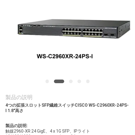
場
ツ
ア
ー
品
質
管
理
製品の説明
4つの拡張スロットSFP繊維スイッチCISCO WS-C2960XR-24PS-
I 1.8"高さ
連
製品の説明:
絡
触媒2960-XR 24 GigE、4 x 1G SFP、IPライト