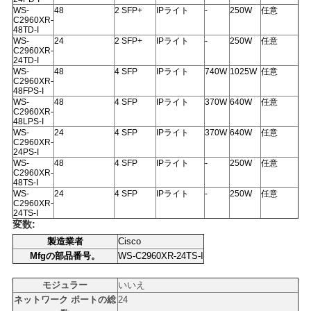
WS-
48
2 SFP+
IPライト
-
250W
任意
C2960XR-
48TD-I
SITEMAP
WS-
24
2 SFP+
IPライト
-
250W
任意
C2960XR-
24TD-I
WS-
48
4 SFP
IPライト
740W
1025W
任意
C2960XR-
プ
48FPS-I
WS-
48
4 SFP
IPライト
370W
640W
任意
ラ
C2960XR-
48LPS-I
WS-
24
4 SFP
IPライト
370W
640W
任意
イ
C2960XR-
24PS-I
WS-
48
4 SFP
IPライト
-
250W
任意
バ
C2960XR-
48TS-I
シ
WS-
24
4 SFP
IPライト
-
250W
任意
C2960XR-
24TS-I
ー
変数:
製造業者
Cisco
ポ
Mfgの部品番号。
WS-C2960XR-24TS-I
リ
モジュラー
いいえ
ネットワーク ポートの総
24