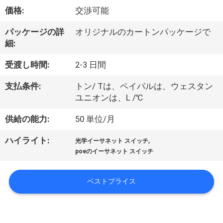
価格:
交渉可能
わ
た
パッケージの詳
オリジナルのカートンパッケージで
細:
し
受渡し時間:
2-3 日間
た
支払条件:
トン/ Tは、ペイパルは、ウェスタン
ち
ユニオンは、L /℃
に
供給の能力:
50 単位/月
つ
,
ハイライト:
光学イーサネット スイッチ
い
poeのイーサネット スイッチ
て
ベストプライス
工