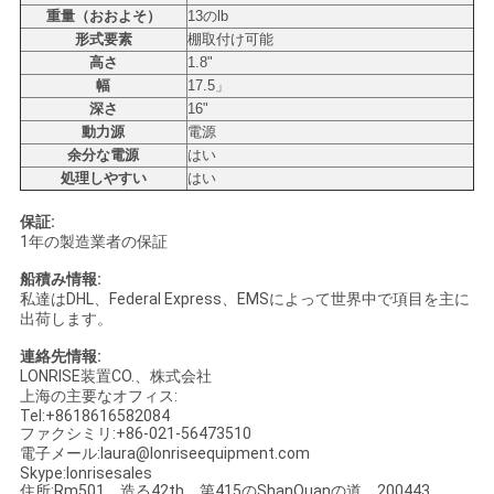
重量（おおよそ）
13のlb
形式要素
棚取付け可能
高さ
1.8"
幅
17.5」
深さ
16"
動力源
電源
余分な電源
はい
処理しやすい
はい
保証:
1年の製造業者の保証
船積み情報:
私達はDHL、Federal Express、EMSによって世界中で項目を主に
出荷します。
連絡先情報:
LONRISE装置CO.、株式会社
上海の主要なオフィス:
Tel:+8618616582084
ファクシミリ:+86-021-56473510
電子メール:laura@lonriseequipment.com
Skype:lonrisesales
住所:Rm501、造る42th、第415のShanQuanの道、200443