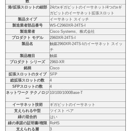
シ
数
港/拡張スロットの細部
24のxギガビットのイーサネット/4つのxギ
ー
ガビットのイーサネット拡張スロット
製品タイプ
イーサネット スイッチ
製造業者部品番号
WS-C2960XR-24TS-I
製造業者
Cisco Systems、株式会社
プロダクト モデル
2960XR-24TS-I
製品名
触媒2960XR-24TS-Iのイーサネット スイッ
チ
製品種目
触媒
プロダクト シリーズ
2960-XR
銘柄
Cisco
拡張スロットのタイプ
SFP
総拡張スロットの数
4
SFPスロットの数
4
ネットワーク テクノロジ
10/100/1000Base-T
ー
イーサネット技術
ギガビットのイーサネット
支えられる中型
ツイスト ペア
緑の迎合的
はい
緑の承諾の証明書/権限
RoHS
支えられる層
3