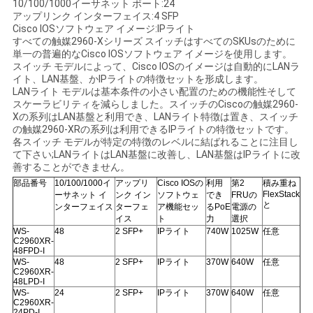
10/100/1000イーサネット ポート:24
く
アップリンク インターフェイス:4 SFP
Cisco IOSソフトウェア イメージ:IPライト
だ
すべての触媒2960-Xシリーズ スイッチはすべてのSKUsのために
単一の普遍的なCisco IOSソフトウェア イメージを使用します。
さ
スイッチ モデルによって、Cisco IOSのイメージは自動的にLANラ
イト、LAN基盤、かIPライトの特徴セットを形成します。
LANライト モデルは基本条件の小さい配置のための機能性そして
い
スケーラビリティを減らしました。スイッチのCiscoの触媒2960-
Xの系列はLAN基盤と利用でき、LANライト特徴は置き、スイッチ
の触媒2960-XRの系列は利用できるIPライトの特徴セットです。
各スイッチ モデルが特定の特徴のレベルに結ばれることに注目し
ニ
て下さい;LANライトはLAN基盤に改善し、LAN基盤はIPライトに改
善することができません。
ュ
部品番号
10/100/1000イ
アップリ
Cisco IOSの
利用
第2
積み重ね
FlexStack
ーサネット イ
ンク イン
ソフトウェ
でき
FRUの
ー
と
ンターフェイス
ターフェ
ア機能セッ
るPoE
電源の
イス
ト
力
選択
ス
WS-
48
2 SFP+
IPライト
740W
1025W
任意
C2960XR-
48FPD-I
WS-
48
2 SFP+
IPライト
370W
640W
任意
C2960XR-
事
48LPD-I
WS-
24
2 SFP+
IPライト
370W
640W
任意
C2960XR-
件
24PD-I