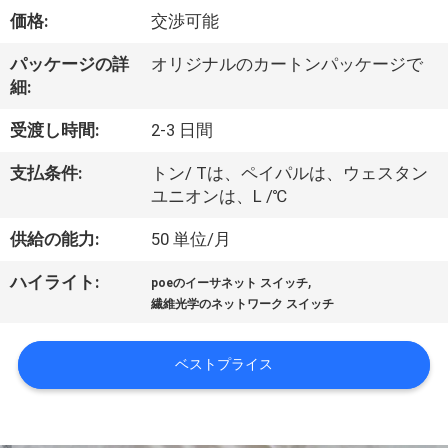
価格:
交渉可能
わ
た
パッケージの詳
オリジナルのカートンパッケージで
細:
し
受渡し時間:
2-3 日間
た
支払条件:
トン/ Tは、ペイパルは、ウェスタン
ち
ユニオンは、L /℃
に
供給の能力:
50 単位/月
つ
,
ハイライト:
poeのイーサネット スイッチ
い
繊維光学のネットワーク スイッチ
て
ベストプライス
工