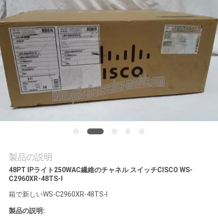
場
ツ
ア
ー
品
質
管
理
製品の説明
48PT IPライト250WAC繊維のチャネル スイッチCISCO WS-
C2960XR-48TS-I
連
箱で新しい
WS-C2960XR-48TS-I
絡
製品の説明: