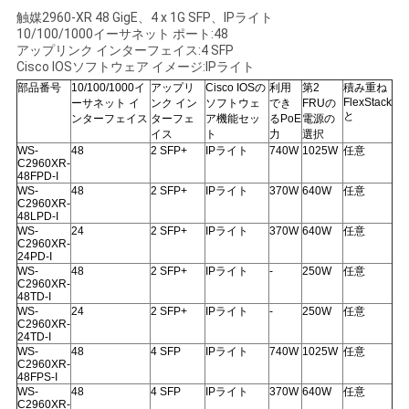
く
触媒2960-XR 48 GigE、4 x 1G SFP、IPライト
10/100/1000イーサネット ポート:48
だ
アップリンク インターフェイス:4 SFP
Cisco IOSソフトウェア イメージ:IPライト
さ
部品番号
10/100/1000イ
アップリ
Cisco IOSの
利用
第2
積み重ね
FlexStack
ーサネット イ
ンク イン
ソフトウェ
でき
FRUの
と
ンターフェイス
ターフェ
ア機能セッ
るPoE
電源の
い
イス
ト
力
選択
WS-
48
2 SFP+
IPライト
740W
1025W
任意
C2960XR-
48FPD-I
ニ
WS-
48
2 SFP+
IPライト
370W
640W
任意
C2960XR-
48LPD-I
ュ
WS-
24
2 SFP+
IPライト
370W
640W
任意
C2960XR-
24PD-I
ー
WS-
48
2 SFP+
IPライト
-
250W
任意
C2960XR-
ス
48TD-I
WS-
24
2 SFP+
IPライト
-
250W
任意
C2960XR-
24TD-I
WS-
48
4 SFP
IPライト
740W
1025W
任意
事
C2960XR-
48FPS-I
WS-
48
4 SFP
IPライト
370W
640W
任意
件
C2960XR-