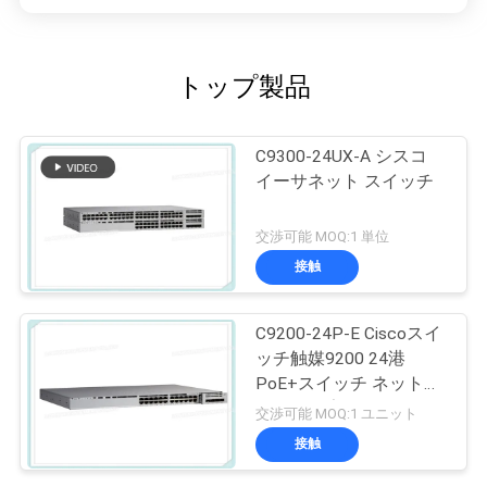
トップ製品
C9300-24UX-A シスコ
イーサネット スイッチ
交渉可能 MOQ:1 単位
接触
C9200-24P-E Ciscoスイ
ッチ触媒9200 24港
PoE+スイッチ ネットワ
ークの要素
交渉可能 MOQ:1 ユニット
接触