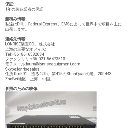
保証:
1年の製造業者の保証
船積み情報:
私達はDHL、Federal Express、EMSによって世界中で項目を主に
出荷します。
連絡先情報:
LONRISE装置CO.、株式会社
上海の主要なオフィス:
Tel:+8618616582084
ファクシミリ:+86-021-56473510
電子メール:laura@lonriseequipment.com
Skype:lonrisesales
住所:Rm501、造る42th、第415のShanQuanの道、200443
ZhaBei地区、上海、中国。
参照のための映像: