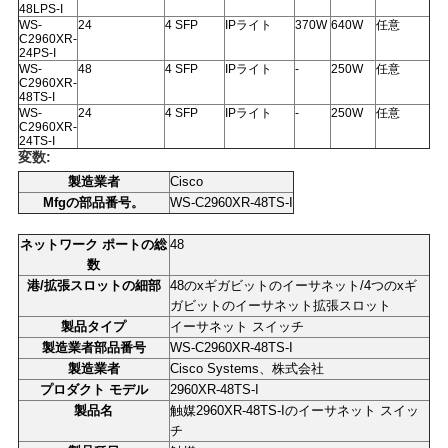
48LPS-I
WS-
24
4 SFP
IPライト
370W
640W
任意
C2960XR-
SITEMAP
24PS-I
WS-
48
4 SFP
IPライト
-
250W
任意
C2960XR-
48TS-I
WS-
24
4 SFP
IPライト
-
250W
任意
プ
C2960XR-
24TS-I
変数:
ラ
製造業者
Cisco
イ
Mfgの部品番号。
WS-C2960XR-48TS-I
バ
ネットワーク ポートの総
48
数
シ
港/拡張スロットの細部
48のxギガビットのイーサネット/4つのxギ
ガビットのイーサネット拡張スロット
ー
製品タイプ
イーサネット スイッチ
製造業者部品番号
WS-C2960XR-48TS-I
ポ
製造業者
Cisco Systems、株式会社
プロダクト モデル
2960XR-48TS-I
リ
製品名
触媒2960XR-48TS-Iのイーサネット スイッ
チ