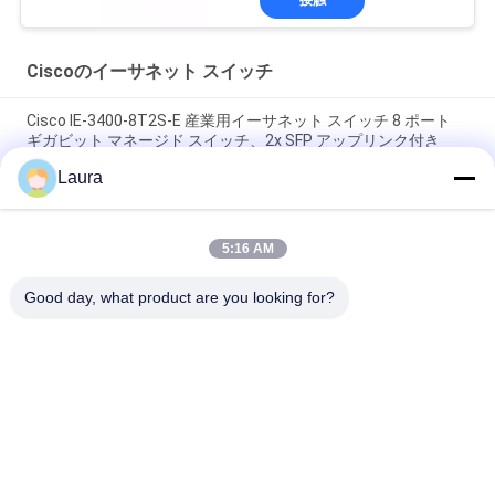
接触
Ciscoのイーサネット スイッチ
Cisco IE-3400-8T2S-E 産業用イーサネット スイッチ 8 ポート
ギガビット マネージド スイッチ、2x SFP アップリンク付き
Laura
Cisco Catalyst C9500X-60L4D-A 60 ポート 10G スイッチ |高性
能コアネットワークスイッチ
5:16 AM
Cisco C9500-32C-A 32 ポート 100G スイッチ | Catalyst 9500 エ
ンタープライズ コア スイッチ
Good day, what product are you looking for?
人気カテゴリ
すべて
光学トランシーバー 
Sfp の光学トランシ
モジュール
ーバー
シスコのSFPモジュ
PLCの産業制御
ール