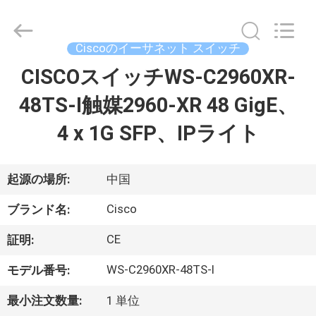
プ
ラ
イ
ヤ
Ciscoのイーサネット スイッチ
ー.
Copyright
©
CISCOスイッチWS-C2960XR-
家
2016
-
2026
48TS-I触媒2960-XR 48 GigE、
へ
LonRise
Equipment
Co.
4 x 1G SFP、IPライト
Ltd..
All
製
Rights
Reserved.
品
起源の場所:
中国
Cisco
ブランド名:
ビ
CE
証明:
デ
WS-C2960XR-48TS-I
モデル番号:
オ
最小注文数量:
1 単位