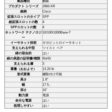
シ
製品種目
触媒
プロダクト シリーズ
2960-XR
ー
銘柄
Cisco
拡張スロットのタイプ
SFP
総拡張スロットの数
4
SFPスロットの数
4
ネットワーク テクノロジ
10/100/1000Base-T
ー
イーサネット技術
ギガビットのイーサネット
支えられる中型
ツイスト ペア
緑の迎合的
はい
緑の承諾の証明書/権限
RoHS
支えられる層
3
重量（おおよそ）
13.20 lb
形式要素
棚取付け可能
高さ
1.8"
幅
17.5」
深さ
16"
動力源
電源
余分な電源
はい
処理しやすい
はい