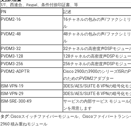
支払の言葉
T/T、西連合、Paypal、条件付捺印証書、等
PN
記述
PVDM2-16
16チャネルの包みの声/ファクシミリ
ル
PVDM2-48
48チャネルの包みの声/ファクシミリ
ル
PVDM3-32
32チャネルの高密度声DSPモジュー
PVDM3-128
128チャネルの高密度声DSPモジュ
PVDM3-256
256チャネルの高密度声DSPモジュ
PVDM2-ADPTR
Cisco 2900の3900のシリーズISR
のためのPVDM2アダプター
ISM-VPN-19
3DES/AES/SUITE-B VPNの暗号
ISM-VPN-29
3DES/AES/SUITE-B VPNの暗号
ISM-SRE-300-K9
サービスの内部サービス モジュール(I
ンを用意します
タグ:
Ciscoスイッチファイバーモジュール、Ciscoファイバートラン
2960 積み重ねモジュール