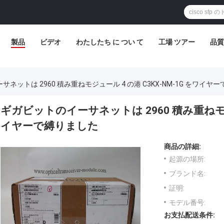
製品
ビデオ
わたしたち に つい て
工場 ツアー
品質
ネットは 2960 積み重ねモジュール 4 の港 C3KX-NM-1G をワイヤ
ギガビットのイーサネットは 2960 積み重ねモジュ
イヤーで縛りました
商品の詳細:
起源の場所:
ブランド名:
証明:
モデル番号:
お支払配送条件: