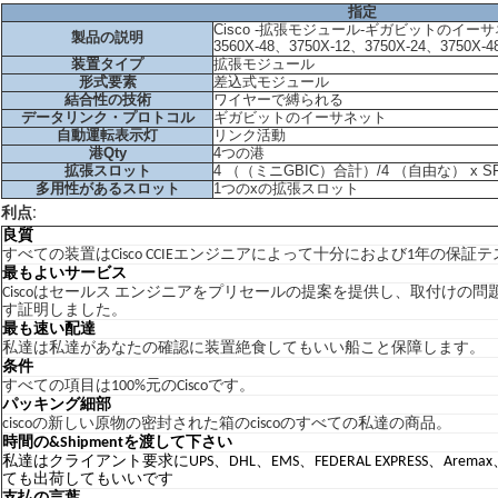
指定
Cisco -拡張モジュール-ギガビットのイーサネ
製品の説明
3560X-48、3750X-12、3750X-24、3750
装置タイプ
拡張モジュール
形式要素
差込式モジュール
結合性の技術
ワイヤーで縛られる
データリンク・プロトコル
ギガビットのイーサネット
自動運転表示灯
リンク活動
港Qty
4つの港
拡張スロット
4 （（ミニGBIC）合計）/4 （自由な） x S
多用性があるスロット
1つのxの拡張スロット
利点:
良質
すべての装置はCisco CCIEエンジニアによって十分におよび1年の保
最もよいサービス
Ciscoはセールス エンジニアをプリセールの提案を提供し、取付けの
す証明しました。
最も速い配達
私達は私達があなたの確認に装置絶食してもいい船こと保障します。
条件
すべての項目は100%元のCiscoです。
パッキング細部
ciscoの新しい原物の密封された箱のciscoのすべての私達の商品。
時間の&Shipmentを渡して下さい
私達はクライアント要求にUPS、DHL、EMS、FEDERAL EXPRESS、Ar
ても出荷してもいいです