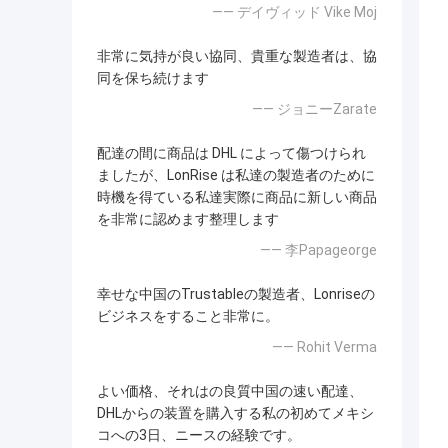
—— デイヴィッド Vike Moj
非常に気持が良い協同、貴重な製造者は、協
同を保ち続けます
—— ジョニーZarate
配達の間に商品は DHL によって傷つけられ
ましたが、LonRise は私達の製造者のために
時機を得ている私達実際に商品に新しい商品
を非常に認めます整理します
—— 李Papageorge
幸せな中国のTrustableの製造者、Lonriseの
ビジネスをすること非常に。
—— Rohit Verma
よい価格、それはの良質中国の速い配達、
DHLからの装置を購入する私の初めてメキシ
コへの3日、ニースの経験です。