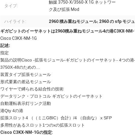
触媒 3750-X/3560-X 1G ネットワー
タイプ:
ク及び拡張 Mod
ハイライト:
2960 積み重ねモジュール
,
2960 の sfp モ
ギガビットのイーサネットは2960積み重ねモジュール4の港C3KX-NM
Cisco C3KX-NM-1G
記述:
指定
製品の説明Cisco -拡張モジュール-ギガビットのイーサネット- 4つの港-触媒356
3750X-48のための…
装置タイプ拡張モジュール
形式要素の差込モジュール
ワイヤーで縛られる結合性の技術
データリンク・プロトコル ギガビットのイーサネット
自動運転表示灯リンク活動
港Qty 4の港
拡張スロット4 （（ミニGBIC）合計）/4 （自由な） x SFP
多用性があるスロット1つのxの拡張スロット
Cisco C3KX-NM-1Gの指定: