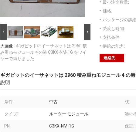
最小注文数量:
価格:
パッケージの詳細
受渡し時間:
支払条件:
大画像 :
ギガビットのイーサネットは 2960 積
供給の能力:
み重ねモジュール 4 の港 C3KX-NM-1G をワイ
連絡先
ヤーで縛りました
ギガビットのイーサネットは 2960 積み重ねモジュール 4 の港 
説明
条件:
中古
枝:
タイプ:
ルーター モジュール
港の構
PN:
C3KX-NM-1G
保証: