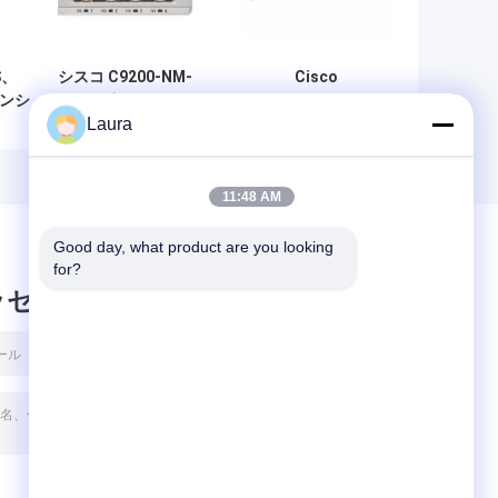
S、
シスコ C9200‐NM‐
Cisco
ランシ
4X 4ポート 10G
C9200L‑STACK‑KIT=
Laura
SFP+ ネットワー
Catalyst 9200L スイ
300m
ク モジュール
ッチ用スタッキング
Catalyst 9200 ス
キット
イッチ
11:48 AM
Good day, what product are you looking 
for?
ッセージ