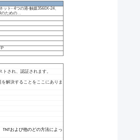
ット- 4つの港-触媒3560X-24、
X-48のための…
FP
証テストされ、認証されます。
問題を解決することをここにありま
emax、TNTおよび他のどの方法によっ