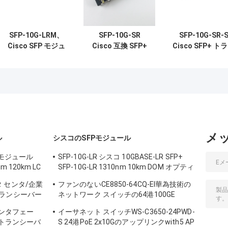
SFP-10G-LRM、
SFP-10G-SR
SFP-10G-SR-
Cisco SFP モジュ
Cisco 互換 SFP+
Cisco SFP+ ト
ール、10Gbps、
モジュール |
ーバー、
LC コネクタ、到達
10GBASE-SR
10Gbps/850nm/
距離 220m
850nm MMF トラ
ンシーバー
メ
ル
シスコのSFPモジュール
 モジュール
SFP-10G-LR シスコ 10GBASE-LR SFP+
nm 120km LC
SFP-10G-LR 1310nm 10km DOM オプティ
カルトランシーバーモジュール
データ センタ/企業
ファンのないCE8850-64CQ-EI華為技術の
ランシーバー
ネットワーク スイッチの64港100GE
QSFP28,2x10G SFP+、
のインタフェー
イーサネット スイッチWS-C3650-24PWD-
 のトランシーバ
S 24港PoE 2x10Gのアップリンクwith5 AP