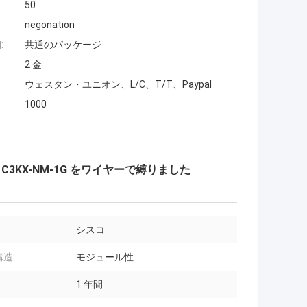
50
negonation
:
共通のパッケージ
2 金
ウェスタン・ユニオン、L/C、T/T、Paypal
1000
C3KX-NM-1G をワイヤーで縛りました
シスコ
造:
モジュール性
1 年間