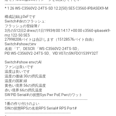
------------------------------------
* 1 26 WS-C3560V2-24TS-SD 12.2(50) SE5 C3560-IPBASEK9-M
SITEMAP
構成記録は0xFです
Switch#dirのフラッシュ:
フラッシュの登録簿:/
3月の512日2 drwxの1日1993年00:14:17 +00:00 c3560-ipbasek9-
プ
mz.122-50.SE5
27998208バイトは合計します（15128576バイト自由）
ラ
Switch#showのinv
名前:「1"、DESCR:「WS-C3560V2-24TS-SD」
イ
PID:WS-C3560V2-24TS-SD、VID:V07のSN:FDO1539Y32T
バ
Switch#show envのAl
ファンは良いです
温度は良いです
シ
温度の価値:30の摂氏温度
温度の国家:緑
ー
黄色い境界:56の摂氏温度
赤い境界:66の摂氏温度
ポ
SW PID Serial#の状態Sys Pwr PoE Pwrのワット
----------------------------------------------------------------
リ
1番の作り付けのよい
SWの状態RPSの名前RPS Serial# RPS Port#
---------------------------------------------------