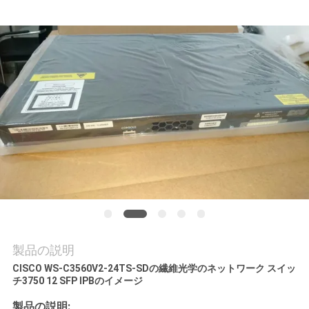
場
ツ
ア
ー
品
質
管
理
製品の説明
連
CISCO WS-C3560V2-24TS-SDの繊維光学のネットワーク スイッ
チ3750 12 SFP IPBのイメージ
絡
製品の説明: