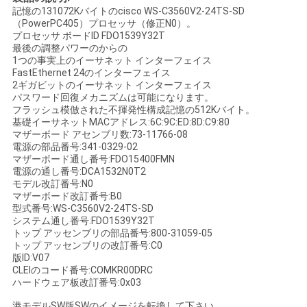
く
記憶の131072Kバイトのcisco WS-C3560V2-24TS-SD
（PowerPC405）プロセッサ（修正N0）。
プロセッサ ボードID FDO1539Y32T
だ
最後の調整パワーのからの
1つの事実上のイーサネット インターフェイス
さ
FastEthernet 24のインターフェイス
2ギガビットのイーサネット インターフェイス
い
パスワード回復メカニズムは可能になります。
フラッシュ模倣された不揮発性構成記憶の512Kバイト。
基礎イーサネットMACアドレス:6C:9C:ED:8D:C9:80
マザーボード アセンブリ数:73-11766-08
ニ
電源の部品番号:341-0329-02
マザーボード通し番号:FDO15400FMN
ュ
電源の通し番号:DCA1532N0T2
モデル改訂番号:N0
ー
マザーボード改訂番号:B0
型式番号:WS-C3560V2-24TS-SD
システム通し番号:FDO1539Y32T
ス
トップ アッセンブリの部品番号:800-31059-05
トップ アッセンブリの改訂番号:C0
版ID:V07
CLEIのコード番号:COMKR00DRC
事
ハードウェア板改訂番号:0x03
件
港モデルSW版SWのイメージを転換して下さい