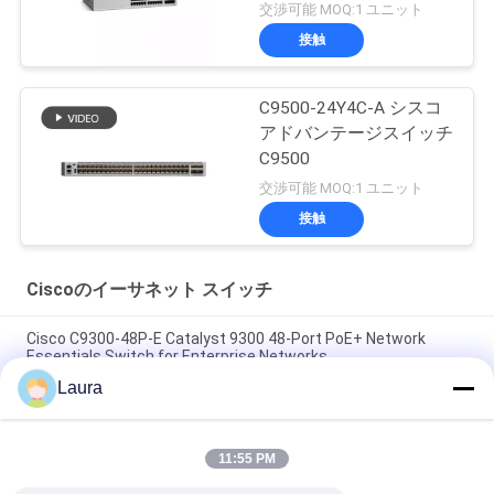
交渉可能 MOQ:1 ユニット
接触
C9500-24Y4C-A シスコ
アドバンテージスイッチ
C9500
交渉可能 MOQ:1 ユニット
接触
Ciscoのイーサネット スイッチ
Cisco C9300-48P-E Catalyst 9300 48-Port PoE+ Network
Essentials Switch for Enterprise Networks
Laura
Cisco C9300-24S-E Catalyst 9300 24-Port SFP Network
Essentials Switch | Enterprise Fiber Access Switch
11:55 PM
Cisco C9300-24UX-A Catalyst 9300 24 ポート マルチギガビッ
ト UPOE スイッチ ネットワークの利点