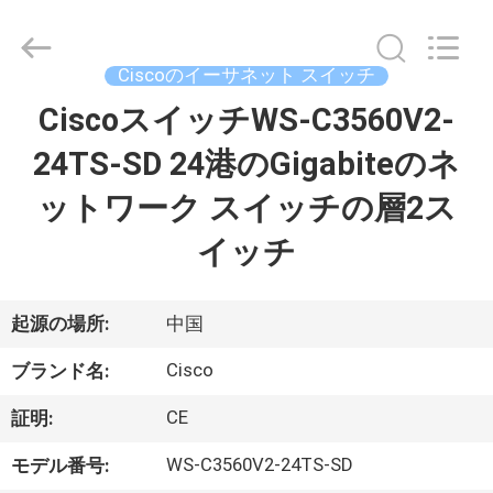
プ
ラ
イ
ヤ
Ciscoのイーサネット スイッチ
ー.
Copyright
©
CiscoスイッチWS-C3560V2-
家
2016
-
2026
24TS-SD 24港のGigabiteのネ
へ
LonRise
Equipment
Co.
ットワーク スイッチの層2ス
Ltd..
All
製
Rights
イッチ
Reserved.
品
起源の場所:
中国
ビ
Cisco
ブランド名:
デ
CE
証明:
オ
WS-C3560V2-24TS-SD
モデル番号: