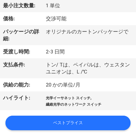
最小注文数量:
1 単位
わ
価格:
交渉可能
た
し
パッケージの詳
オリジナルのカートンパッケージで
細:
た
受渡し時間:
2-3 日間
ち
支払条件:
トン/ Tは、ペイパルは、ウェスタン
に
ユニオンは、L /℃
つ
供給の能力:
20 かの単位/月
い
,
ハイライト:
光学イーサネット スイッチ
て
繊維光学のネットワーク スイッチ
ベストプライス
工