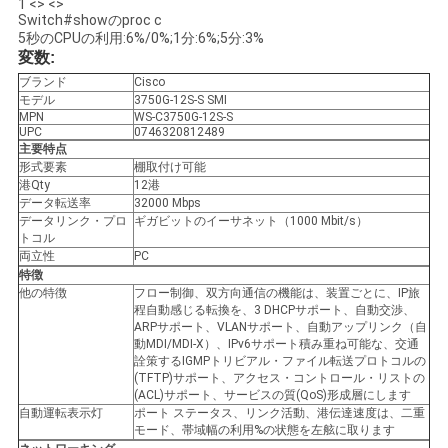
シ
1 <> <>
Switch#showのproc c
ー
5秒のCPUの利用:6%/0%;1分:6%;5分:3%
変数:
ブランド
Cisco
モデル
3750G-12S-S SMI
MPN
WS-C3750G-12S-S
UPC
0746320812489
主要特点
形式要素
棚取付け可能
港Qty
12港
データ転送率
32000 Mbps
データリンク・プロ
ギガビットのイーサネット（1000 Mbit/s）
トコル
両立性
PC
特徴
他の特徴
フロー制御、双方向通信の機能は、装置ごとに、IP旅
程自動感じる転換を、3 DHCPサポート、自動交渉、
ARPサポート、VLANサポート、自動アップリンク（自
動MDI/MDI-X）、IPv6サポート積み重ね可能な、交通
詮策するIGMPトリビアル・ファイル転送プロトコルの
(TFTP)サポート、アクセス・コントロール・リストの
(ACL)サポート、サービスの質(QoS)形成層にします
自動運転表示灯
ポート ステータス、リンク活動、港伝達速度は、二重
モード、帯域幅の利用%の状態を左舷に取ります