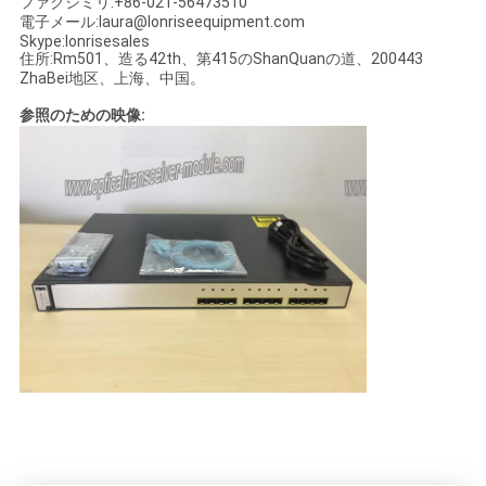
ファクシミリ:+86-021-56473510
電子メール:laura@lonriseequipment.com
Skype:lonrisesales
住所:Rm501、造る42th、第415のShanQuanの道、200443
ZhaBei地区、上海、中国。
参照のための映像: