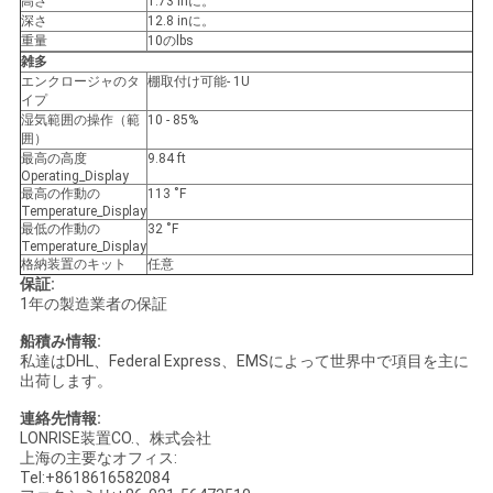
高さ
1.73 inに。
深さ
12.8 inに。
重量
10のlbs
雑多
エンクロージャのタ
棚取付け可能- 1U
イプ
湿気範囲の操作（範
10 - 85%
囲）
最高の高度
9.84 ft
Operating_Display
最高の作動の
113 ˚F
Temperature_Display
最低の作動の
32 ˚F
Temperature_Display
格納装置のキット
任意
保証:
1年の製造業者の保証
船積み情報:
私達はDHL、Federal Express、EMSによって世界中で項目を主に
出荷します。
連絡先情報:
LONRISE装置CO.、株式会社
上海の主要なオフィス:
Tel:+8618616582084