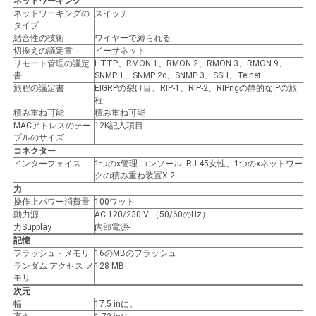
ネットワーキング
ネットワーキングの
スイッチ
タイプ
結合性の技術
ワイヤーで縛られる
切換えの議定書
イーサネット
リモート管理の議定
HTTP、RMON 1、RMON 2、RMON 3、RMON 9、
書
SNMP 1、SNMP 2c、SNMP 3、SSH、Telnet
旅程の議定書
EIGRPの裂け目、RIP-1、RIP-2、RIPngの静的なIPの旅
程
積み重ね可能
積み重ね可能
MACアドレスのテー
12K記入項目
ブルのサイズ
コネクター
インターフェイス
1つのx管理-コンソール- RJ-45女性、1つのxネットワー
クの積み重ね装置X 2
力
操作上パワー消費量
100ワット
動力源
AC 120/230 V （50/60のHz）
力Supplay
内部電源-
記憶
フラッシュ・メモリ
16のMBのフラッシュ
ランダム アクセス メ
128 MB
モリ
次元
幅
17.5 inに。