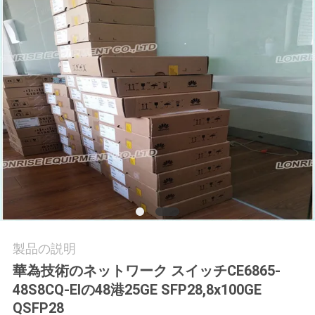
場
ツ
ア
ー
品
質
管
理
製品の説明
華為技術のネットワーク スイッチCE6865-
連
48S8CQ-EIの48港25GE SFP28,8x100GE
絡
QSFP28