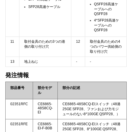
QSFP28高速ケ
SFP28高速ケーブル
ーブルへの
QSFP28
4*SFP28高速ケ
ーブルへの
QSFP28
11
取付金具のための3つの港
12
取付金具のための4
側の取り付け穴
つのパワー供給側の
取り付け穴
13
地上ねじ
-
-
発注情報
部品番号
部分モデ
部分の記述
ル
02351RFC
CE6865-
CE6865-48S8CQ-EIスイッチ（48港
48S8CQ-
25GE SFP28、ファンおよび力モジ
EI
ュールのない8*100GE QSFP28、）
02351RFE
CE6865-
CE6865-48S8CQ-EIスイッチ（48港
EI-F-B0B
25GE SFP28、8*100GE QSFP28、