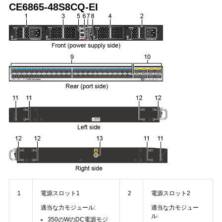
CE6865-48S8CQ-EI
く
だ
さ
い
ニ
ュ
ー
ス
1
電源スロット1
2
電源スロット2
事
適当な力モジュール:
適当な力モジュー
件
ル:
350のWのDC電源モジ