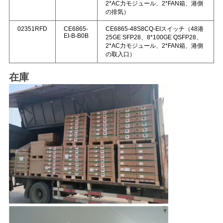
2*AC力モジュール、2*FAN箱、港側
の排気）
02351RFD
CE6865-
CE6865-48S8CQ-EIスイッチ（48港
EI-B-B0B
25GE SFP28、8*100GE QSFP28、
2*AC力モジュール、2*FAN箱、港側
の取入口）
在庫