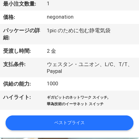
1
最小注文数量:
わ
negonation
価格:
た
パッケージの詳
1pic のために包む静電気袋
し
細:
た
受渡し時間:
2 金
ち
支払条件:
ウェスタン・ユニオン、L/C、T/T、
に
Paypal
つ
1000
供給の能力:
い
,
ハイライト:
ギガビットのネットワーク スイッチ
華為技術のイーサネット スイッチ
て
ベストプライス
工