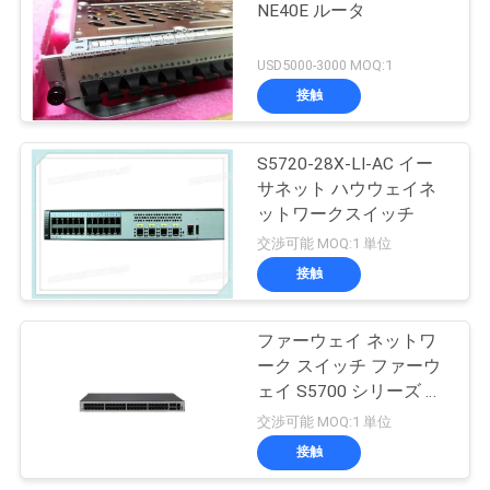
NE40E ルータ
USD5000-3000 MOQ:1
接触
S5720-28X-LI-AC イー
サネット ハウウェイネ
ットワークスイッチ
交渉可能 MOQ:1 単位
接触
ファーウェイ ネットワ
ーク スイッチ ファーウ
ェイ S5700 シリーズ ス
イッチ S5735-L48P4X-
交渉可能 MOQ:1 単位
A
接触