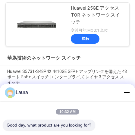
Huawei 25GE アクセス
TOR ネットワークスイ
ッチ
交渉可能 MOQ:1 単位
接触
華為技術のネットワーク スイッチ
Huawei S5731-S48P4X 4×10GE SFP+ アップリンクを備えた 48
ポート PoE+ スイッチ |エンタープライズ レイヤ 3 アクセス ス
イッチ
Laura
Huawei S5731-H24P4XC PoE+ スイッチ | 4×10GE SFP+ アップ
リンクを備えた 24 ポート ギガビット イーサネット スイッチ
10:32 AM
CE16808 Huawei クラウド エンジン 16800 シリーズ CE16804-
DC CE16808 CE16808 イーサネット スイッチ在庫
Good day, what product are you looking for?