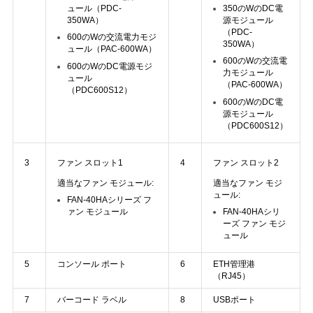
ュール（PDC-
350のWのDC電
350WA）
源モジュール
（PDC-
SITEMAP
600のWの交流電力モジ
350WA）
ュール（PAC-600WA）
600のWの交流電
600のWのDC電源モジ
力モジュール
ュール
プ
（PAC-600WA）
（PDC600S12）
600のWのDC電
ラ
源モジュール
（PDC600S12）
イ
3
ファン スロット1
4
ファン スロット2
バ
適当なファン モジュール:
適当なファン モジ
ュール:
シ
FAN-40HAシリーズ フ
ァン モジュール
FAN-40HAシリ
ー
ーズ ファン モジ
ュール
ポ
5
コンソール ポート
6
ETH管理港
（RJ45）
リ
7
バーコード ラベル
8
USBポート