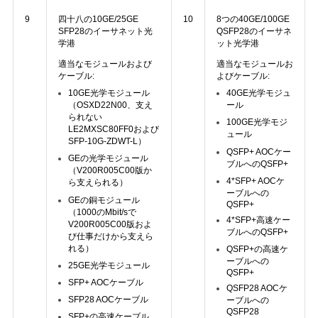
シ
9
四十八の10GE/25GE
10
8つの40GE/100GE
ー
SFP28のイーサネット光
QSFP28のイーサネ
学港
ット光学港
適当なモジュールおよび
適当なモジュールお
ケーブル:
よびケーブル:
10GE光学モジュール
40GE光学モジュ
（OSXD22N00、支え
ール
られない
100GE光学モジ
LE2MXSC80FF0および
ュール
SFP-10G-ZDWT-L）
QSFP+ AOCケー
GEの光学モジュール
ブルへのQSFP+
（V200R005C00版か
4*SFP+ AOCケ
ら支えられる）
ーブルへの
GEの銅モジュール
QSFP+
（1000のMbit/sで
4*SFP+高速ケー
V200R005C00版およ
ブルへのQSFP+
び仕事だけから支えら
れる）
QSFP+の高速ケ
ーブルへの
25GE光学モジュール
QSFP+
SFP+ AOCケーブル
QSFP28 AOCケ
SFP28 AOCケーブル
ーブルへの
QSFP28
SFP+の高速ケーブル