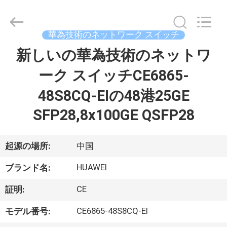
プ
ラ
イ
ヤ
華為技術のネットワーク スイッチ
ー.
Copyright
©
新しいの華為技術のネットワ
家
2016
-
2026
ーク スイッチCE6865-
へ
LonRise
Equipment
Co.
48S8CQ-EIの48港25GE
Ltd..
All
製
Rights
SFP28,8x100GE QSFP28
Reserved.
品
起源の場所:
中国
ビ
HUAWEI
ブランド名:
デ
CE
証明:
オ
CE6865-48S8CQ-EI
モデル番号: