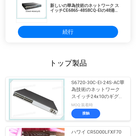
新しいの華為技術のネットワーク ス
イッチCE6865-48S8CQ-EIの48港
25GE SFP28,8x100GE QSFP28
続行
トップ製品
S6720-30C-EI-24S-AC華
為技術のネットワーク
スイッチ24x10のギグ
SFP+ 2x40のギグ
MOQ:装着時
QSFP+は左舷に取りま
接触
す
ハワイ CR5D00LFXF70