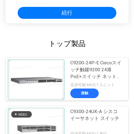
続行
トップ製品
C9200-24P-E Ciscoスイ
ッチ触媒9200 24港
PoE+スイッチ ネットワ
ークの要素
交渉可能 MOQ:1 ユニット
接触
C9300-24UX-A シスコ
イーサネット スイッチ
交渉可能 MOQ:1 単位