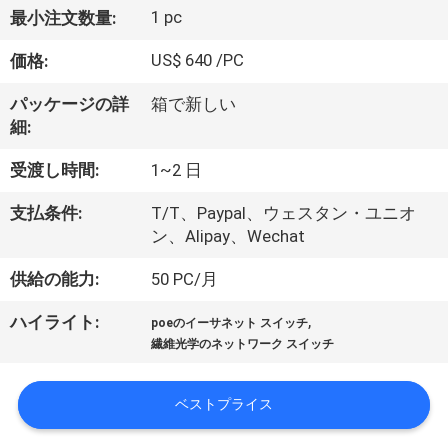
1 pc
最小注文数量:
わ
US$ 640 /PC
価格:
た
し
パッケージの詳
箱で新しい
細:
た
受渡し時間:
1~2 日
ち
支払条件:
T/T、Paypal、ウェスタン・ユニオ
に
ン、Alipay、Wechat
つ
供給の能力:
50 PC/月
い
,
ハイライト:
poeのイーサネット スイッチ
て
繊維光学のネットワーク スイッチ
ベストプライス
工