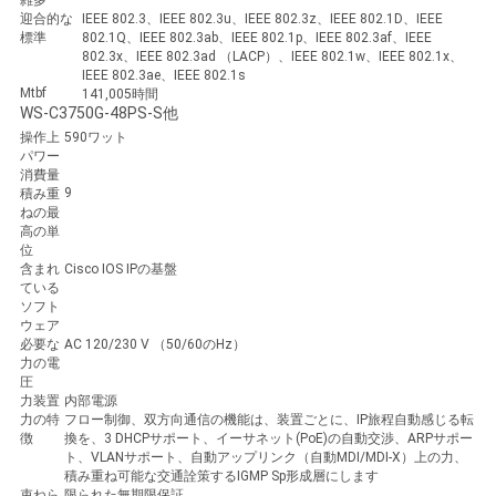
雑多
迎合的な
IEEE 802.3、IEEE 802.3u、IEEE 802.3z、IEEE 802.1D、IEEE
標準
802.1Q、IEEE 802.3ab、IEEE 802.1p、IEEE 802.3af、IEEE
802.3x、IEEE 802.3ad （LACP）、IEEE 802.1w、IEEE 802.1x、
IEEE 802.3ae、IEEE 802.1s
Mtbf
141,005時間
WS-C3750G-48PS-S他
操作上
590ワット
パワー
消費量
9
積み重
ねの最
高の単
位
含まれ
Cisco IOS IPの基盤
ている
ソフト
ウェア
必要な
AC 120/230 V （50/60のHz）
力の電
圧
力装置
内部電源
力の特
フロー制御、双方向通信の機能は、装置ごとに、IP旅程自動感じる転
徴
換を、3 DHCPサポート、イーサネット(PoE)の自動交渉、ARPサポー
ト、VLANサポート、自動アップリンク（自動MDI/MDI-X）上の力、
積み重ね可能な交通詮策するIGMP Sp形成層にします
束ねら
限られた無期限保証