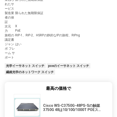
れたサ
ービス
製造業
限られた無期限保証
者の保
証
X
次元
PoE
力
旅程の
RIP-1、RIP-2、HSRPの静的なIPの旅程、RIPng
議定書
ジャン
はい
ボ フレ
ーム サ
ポート
光学イーサネット スイッチ
poeのイーサネット スイッチ
繊維光学のネットワーク スイッチ
最高の価格で
Cisco WS-C3750G-48PS-Sの触媒
3750G 48は10/100/1000T POEスイ
ッチを左舷に取ります