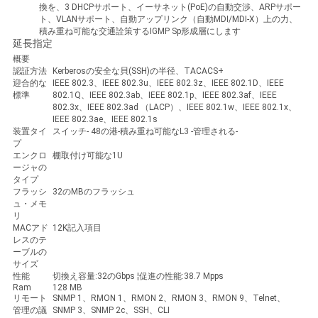
換を、3 DHCPサポート、イーサネット(PoE)の自動交渉、ARPサポー
ト、VLANサポート、自動アップリンク（自動MDI/MDI-X）上の力、
積み重ね可能な交通詮策するIGMP Sp形成層にします
SITEMAP
延長指定
概要
認証方法
Kerberosの安全な貝(SSH)の半径、TACACS+
迎合的な
IEEE 802.3、IEEE 802.3u、IEEE 802.3z、IEEE 802.1D、IEEE
プ
標準
802.1Q、IEEE 802.3ab、IEEE 802.1p、IEEE 802.3af、IEEE
802.3x、IEEE 802.3ad （LACP）、IEEE 802.1w、IEEE 802.1x、
ラ
IEEE 802.3ae、IEEE 802.1s
装置タイ
スイッチ- 48の港-積み重ね可能なL3 -管理される-
イ
プ
エンクロ
棚取付け可能な1U
ージャの
バ
タイプ
フラッシ
32のMBのフラッシュ
シ
ュ・メモ
リ
ー
MACアド
12K記入項目
レスのテ
ーブルの
ポ
サイズ
性能
切換え容量:32のGbps ¦促進の性能:38.7 Mpps
リ
Ram
128 MB
リモート
SNMP 1、RMON 1、RMON 2、RMON 3、RMON 9、Telnet、
管理の議
SNMP 3、SNMP 2c、SSH、CLI