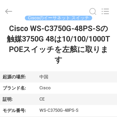
プ
ラ
イ
ヤ
Ciscoのイーサネット スイッチ
ー.
Copyright
©
Cisco WS-C3750G-48PS-Sの
家
2016
-
2026
触媒3750G 48は10/100/1000T
へ
LonRise
Equipment
Co.
POEスイッチを左舷に取りま
Ltd..
All
製
Rights
す
Reserved.
品
起源の場所:
中国
ビ
Cisco
ブランド名:
デ
CE
証明:
オ
WS-C3750G-48PS-S
モデル番号: