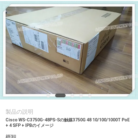
場
ツ
ア
ー
品
質
管
理
製品の説明
連
Cisco WS-C3750G-48PS-Sの触媒3750G 48 10/100/1000T PoE
+ 4 SFP + IPBのイメージ
絡
概観