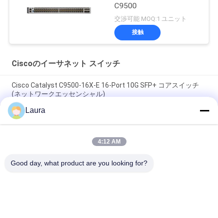
C9500
交渉可能 MOQ:1 ユニット
接触
Ciscoのイーサネット スイッチ
Cisco Catalyst C9500-16X-E 16-Port 10G SFP+ コアスイッチ
(ネットワークエッセンシャル)
Laura
Cisco C9300X-12Y-E Catalyst 9300X 12ポート 25G/10G/1G
SFP28ファイバースイッチ (ネットワーク必須)
4:12 AM
C9300-24P-A シスコ・カタライスト 9300 24ポート PoE+ ネッ
トワーク・アドバンテージ シスコ・9300 スイッチ
Good day, what product are you looking for?
人気カテゴリ
すべて
光学トランシーバー 
Sfp の光学トランシ