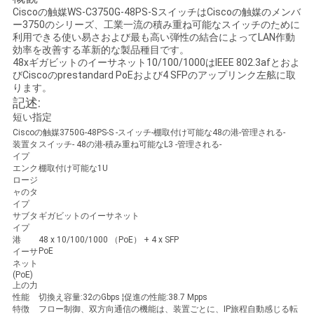
く
Ciscoの触媒WS-C3750G-48PS-SスイッチはCiscoの触媒のメンバ
ー3750のシリーズ、工業一流の積み重ね可能なスイッチのために
利用できる使い易さおよび最も高い弾性の結合によってLAN作動
だ
効率を改善する革新的な製品種目です。
48xギガビットのイーサネット10/100/1000はIEEE 802.3afとおよ
さ
びCiscoのprestandard PoEおよび4 SFPのアップリンク左舷に取
ります。
い
記述:
短い指定
Ciscoの触媒3750G-48PS-S -スイッチ-棚取付け可能な48の港-管理される-
ニ
装置タ
スイッチ- 48の港-積み重ね可能なL3 -管理される-
イプ
エンク
棚取付け可能な1U
ュ
ロージ
ャのタ
ー
イプ
サブタ
ギガビットのイーサネット
ス
イプ
港
48 x 10/100/1000 （PoE） + 4 x SFP
PoE
イーサ
ネット
(PoE)
事
上の力
性能
切換え容量:32のGbps ¦促進の性能:38.7 Mpps
件
特徴
フロー制御、双方向通信の機能は、装置ごとに、IP旅程自動感じる転