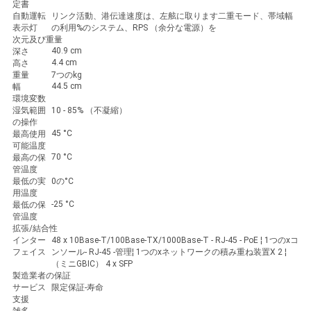
シ
定書
自動運転
リンク活動、港伝達速度は、左舷に取ります二重モード、帯域幅
ー
表示灯
の利用%のシステム、RPS （余分な電源）を
次元及び重量
40.9 cm
深さ
4.4 cm
高さ
重量
7つのkg
44.5 cm
幅
環境変数
湿気範囲
10 - 85% （不凝縮）
の操作
45 °C
最高使用
可能温度
70 °C
最高の保
管温度
最低の実
0の°C
用温度
-25 °C
最低の保
管温度
拡張/結合性
インター
48 x 10Base-T/100Base-TX/1000Base-T - RJ-45 - PoE ¦ 1つのxコ
フェイス
ンソール- RJ-45 -管理¦ 1つのxネットワークの積み重ね装置X 2 ¦
（ミニGBIC） 4 x SFP
製造業者の保証
サービス
限定保証-寿命
支援