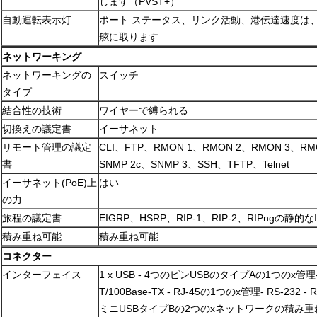
します（PVST+）
自動運転表示灯
ポート ステータス、リンク活動、港伝達速度は
舷に取ります
ネットワーキング
ネットワーキングの
スイッチ
タイプ
結合性の技術
ワイヤーで縛られる
切換えの議定書
イーサネット
リモート管理の議定
CLI、FTP、RMON 1、RMON 2、RMON 3、RM
書
SNMP 2c、SNMP 3、SSH、TFTP、Telnet
イーサネット(PoE)上
はい
の力
旅程の議定書
EIGRP、HSRP、RIP-1、RIP-2、RIPngの静的
積み重ね可能
積み重ね可能
コネクター
インターフェイス
1 x USB - 4つのピンUSBのタイプAの1つのx管理
T/100Base-TX - RJ-45の1つのx管理- RS-232
ミニUSBタイプBの2つのxネットワークの積み重