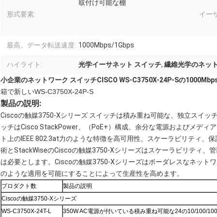
取付け可能な棚
形式要素:
イー
最高。データ転送速度:
1000Mbps/1Gbps
ハイライト:
光学イーサネット スイッチ
,
繊維光学のネット
小企業のネットワーク スイッチCISCO WS-C3750X-24P-Sの1000Mbp
箱で新しいWS-C3750X-24P-S
製品の説明:
Ciscoの触媒3750-Xシリーズ スイッチは積み重ね可能な、独立ス
ッチはCisco StackPower、（PoE+）構成、余分な電源およびメ
ト上のIEEE 802.3at力のような特徴を高可用性、スケーラビリテ
術とStackWiseのCiscoの触媒3750-Xシリーズはスケーラビリ
は必要とします。Ciscoの触媒3750-Xシリーズはボーダレスなネッ
のような適用を可能にすることによって生産性を高めます。
プロダクト数
製品の説明
Ciscoの触媒3750-Xシリーズ
WS-C3750X-24T-L
350W AC電源が付いている積み重ね可能な24の10/100/1