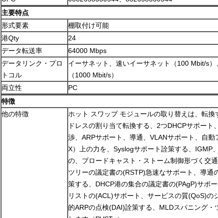
主要特点
形式要素
棚取付け可能
港Qty
24
データ転送率
64000 Mbps
データリンク・プロ
イーサネット、速いイーサネット（100 Mbit/
トコル
（1000 Mbit/s）
両立性
PC
特徴
他の特徴
ホット スワップ モジュールの取り替えは、転換
ドレスの割り当て転換する、2つDHCPサポート、
渉、ARPサポート、導通、VLANサポート、自動ア
X）上の力を、Syslogサポート詮策する、IG
の、ブロードキャスト・ストーム制御形づく交通Un
ツリーの議定書の(RSTP)急速なサポート、導通の
策する、DHCP港の集合の議定書の(PAgP)サ
リストの(ACL)サポート、サービスの質(QoS)
的ARPの点検(DAI)詮策する、MLDスパニング・