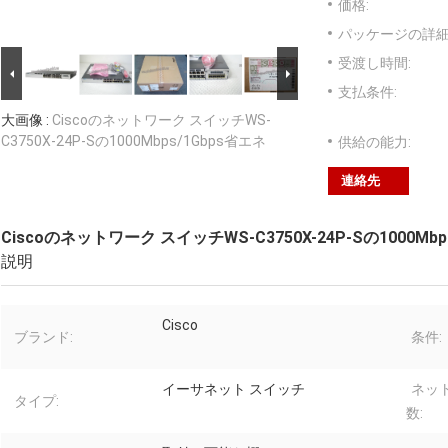
価格:
パッケージの詳細
受渡し時間:
支払条件:
大画像 :
Ciscoのネットワーク スイッチWS-
C3750X-24P-Sの1000Mbps/1Gbps省エネ
供給の能力:
連絡先
Ciscoのネットワーク スイッチWS-C3750X-24P-Sの1000Mbp
説明
Cisco
ブランド:
条件:
イーサネット スイッチ
ネッ
タイプ:
数: