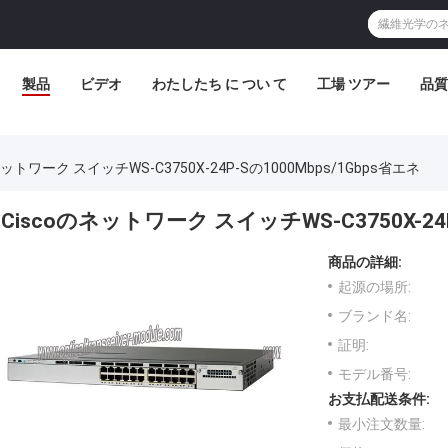
製品
ビデオ
わたしたち に つい て
工場 ツアー
品質
ネットワーク スイッチWS-C3750X-24P-Sの1000Mbps/1Gbps省エネ
Ciscoのネットワーク スイッチWS-C3750X-24P
商品の詳細:
起源の場所:
ブランド名:
証明:
モデル番号:
お支払配送条件:
最小注文数量: