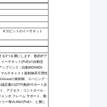
s）、ギガビットのイーサネット
する3つを層にします、動的IPア
イーサネット(PoE)の自動交
ップリンク（自動MDI/MDI-
MP、マルチキャスト嵐制御高可用性
icastの嵐制御、スパニング・
議定書の(DTP)動的サポート詮
ポート、アクセス・コントロール・
のジャンボ フレーム サポート、動
ツリー每VLANのPoE+、と層に