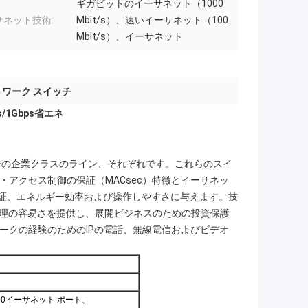
ギガビットのイーサネット（1000
サネット技術:
Mbit/s）、速いイーサネット（100
Mbit/s）、イーサネット
ワーク スイッチ
s/1Gbps省エネ
イッチの企業クラスのライン、それぞれです。これらのスイ
ディア・アクセス制御の保証（MACsec）特徴とイーサネッ
ィ、保証、エネルギー効率および操作しやすさに与えます。技
ティ、管理の容易さを提供し、展開ビジネスのための投資保護
トワークの経験のためのIPの電話、無線電信およびビデオ
000イーサネット ポート、