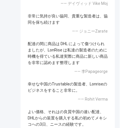
—— デイヴィッド Vike Moj
非常に気持が良い協同、貴重な製造者は、協
同を保ち続けます
—— ジョニーZarate
配達の間に商品は DHL によって傷つけられ
ましたが、LonRise は私達の製造者のために
時機を得ている私達実際に商品に新しい商品
を非常に認めます整理します
—— 李Papageorge
幸せな中国のTrustableの製造者、Lonriseの
ビジネスをすること非常に。
—— Rohit Verma
よい価格、それはの良質中国の速い配達、
DHLからの装置を購入する私の初めてメキシ
コへの3日、ニースの経験です。