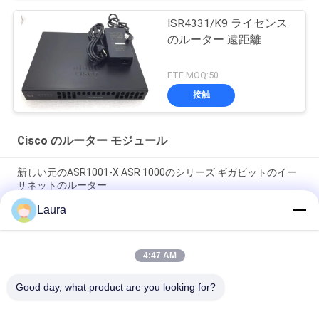
ISR4331/K9 ライセンス
のルーター 遠距離
FTF MOQ:50
接触
Cisco のルーター モジュール
新しい元のASR1001-X ASR 1000のシリーズ ギガビットのイー
サネットのルーター
Laura
C9300 - NM -2Q =触媒9300 2 X 40GEネットワーク モジュールの
スペアー
4:47 AM
ISR 4221 Ciscoのルーター モジュール2GE 4GのドラムのWifiの
範囲のエクステンダー
Good day, what product are you looking for?
人気カテゴリ
すべて