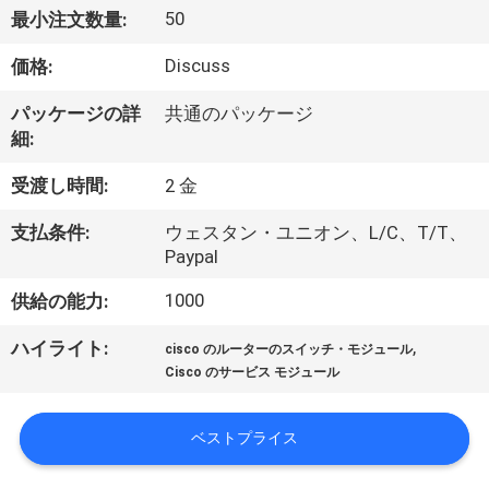
50
最小注文数量:
わ
Discuss
価格:
た
し
パッケージの詳
共通のパッケージ
細:
た
受渡し時間:
2 金
ち
支払条件:
ウェスタン・ユニオン、L/C、T/T、
に
Paypal
つ
1000
供給の能力:
い
,
ハイライト:
cisco のルーターのスイッチ・モジュール
て
Cisco のサービス モジュール
ベストプライス
工