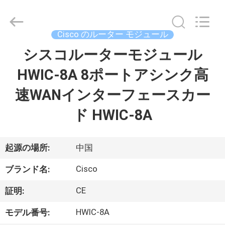
プ
ラ
イ
ヤ
Cisco のルーター モジュール
ー.
Copyright
©
シスコルーターモジュール
家
2016
-
2026
HWIC-8A 8ポートアシンク高
へ
LonRise
Equipment
Co.
速WANインターフェースカー
Ltd..
All
製
Rights
ド HWIC-8A
Reserved.
品
起源の場所:
中国
ビ
Cisco
ブランド名:
デ
CE
証明:
オ
HWIC-8A
モデル番号: