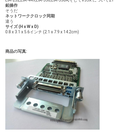
シ
EIA-232,EIA-449,EIA-530,EIA-530A,そしてV35X について21
鉛操作
ー
そうだ
ネットワーククロック同期
違う
サイズ (H x W x D)
0.8 x 3.1 x 5.6インチ (2.1 x 7.9 x 14.2cm)
商品の写真: