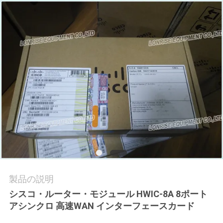
場
ツ
ア
ー
品
質
管
理
製品の説明
連
シスコ・ルーター・モジュール HWIC-8A 8ポート
アシンクロ 高速WAN インターフェースカード
絡