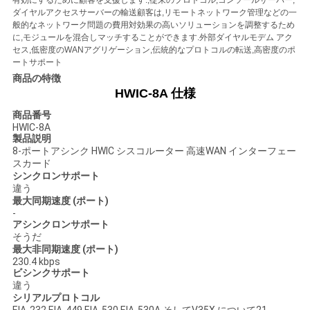
有効にするために顧客を支援します.,従来のプロトコル,コンソールサーバー,
ダイヤルアクセスサーバーの輸送顧客は,リモートネットワーク管理などの一
般的なネットワーク問題の費用対効果の高いソリューションを調整するため
SITEMAP
に,モジュールを混合しマッチすることができます.外部ダイヤルモデム アク
セス,低密度のWANアグリゲーション,伝統的なプロトコルの転送,高密度のポ
ートサポート
商品の特徴
プ
HWIC-
8A 仕様
ラ
商品番号
HWIC-8A
イ
製品説明
8-ポートアシンク HWIC シスコルーター 高速WAN インターフェー
スカード
バ
シンクロンサポート
違う
シ
最大同期速度 (ポート)
-
ー
アシンクロンサポート
そうだ
ポ
最大非同期速度 (ポート)
230.4 kbps
ビシンクサポート
リ
違う
シリアルプロトコル