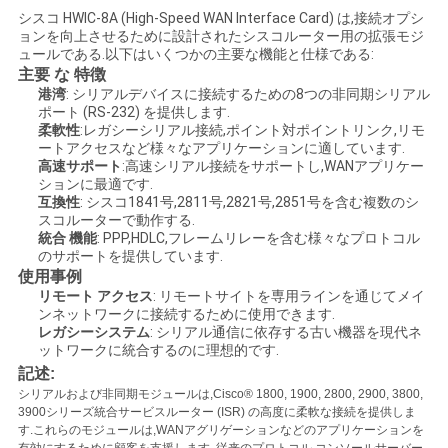
く
シスコ HWIC-8A (High-Speed WAN Interface Card) は,接続オプシ
ョンを向上させるために設計されたシスコルーター用の拡張モジ
ュールである.以下はいくつかの主要な機能と仕様である:
だ
主要 な 特徴
港湾
: シリアルデバイスに接続するための8つの非同期シリアル
さ
ポート (RS-232) を提供します.
柔軟性
:レガシーシリアル接続,ポイント対ポイントリンク,リモ
い
ートアクセスなど様々なアプリケーションに適しています.
高速サポート
:高速シリアル接続をサポートし,WANアプリケー
ションに最適です.
互換性
: シスコ1841号,2811号,2821号,2851号を含む複数のシ
ニ
スコルーターで動作する.
統合 機能
: PPP,HDLC,フレームリレーを含む様々なプロトコル
ュ
のサポートを提供しています.
使用事例
ー
リモート アクセス
: リモートサイトを専用ラインを通じてメイ
ンネットワークに接続するために使用できます.
ス
レガシーシステム
: シリアル通信に依存する古い機器を現代ネ
ットワークに統合するのに理想的です.
記述:
事
シリアルおよび非同期モジュールは,Cisco® 1800, 1900, 2800, 2900, 3800,
3900シリーズ統合サービスルーター (ISR) の高度に柔軟な接続を提供しま
す.これらのモジュールは,WANアグリゲーションなどのアプリケーションを
件